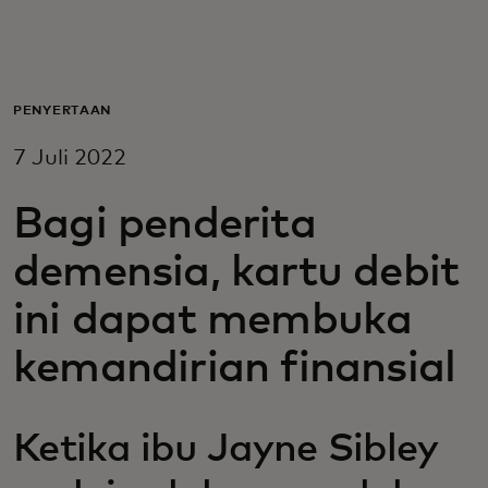
Untuk Anda
Untuk bisnis
PENYERTAAN
7 Juli 2022
Untuk dunia
Bagi penderita
Untuk inovator
demensia, kartu debit
ini dapat membuka
Berita dan tren
kemandirian finansial
Ketika ibu Jayne Sibley