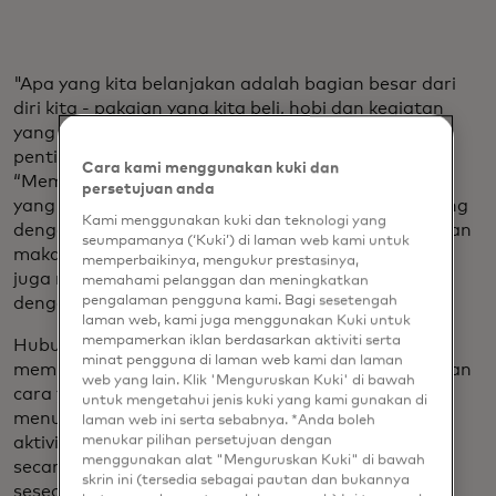
"Apa yang kita belanjakan adalah bagian besar dari
diri kita - pakaian yang kita beli, hobi dan kegiatan
yang kita ikuti, hadiah yang kita beli, semuanya
penting bagi identitas dan rasa diri kita," katanya.
Cara kami menggunakan kuki dan
“Memiliki akses ke uang juga memungkinkan orang
persetujuan anda
yang hidup dengan demensia untuk tetap terhubung
Kami menggunakan kuki dan teknologi yang
dengan komunitas mereka. Perjalanan ke toko bahan
seumpamanya (‘Kuki’) di laman web kami untuk
makanan bukan hanya tentang mengisi dapur - ini
memperbaikinya, mengukur prestasinya,
juga merupakan kesempatan untuk mengobrol
memahami pelanggan dan meningkatkan
pengalaman pengguna kami. Bagi sesetengah
dengan kasir atau bertemu dengan tetangga."
laman web, kami juga menggunakan Kuki untuk
mempamerkan iklan berdasarkan aktiviti serta
Hubungan sosial ini sangat penting untuk rasa
minat pengguna di laman web kami dan laman
memiliki dan rasa ingin terus menjalani hidup dengan
web yang lain. Klik 'Menguruskan Kuki' di bawah
cara yang Anda pilih, kata Sibley.
Sebuah penelitian
untuk mengetahui jenis kuki yang kami gunakan di
menunjukkan bahwa hanya dengan melakukan
laman web ini serta sebabnya. *Anda boleh
menukar pilihan persetujuan dengan
aktivitas sosial selama satu jam per minggu dapat
menggunakan alat "Menguruskan Kuki" di bawah
secara signifikan meningkatkan kualitas hidup
skrin ini (tersedia sebagai pautan dan bukannya
seseorang yang hidup dengan demensia.