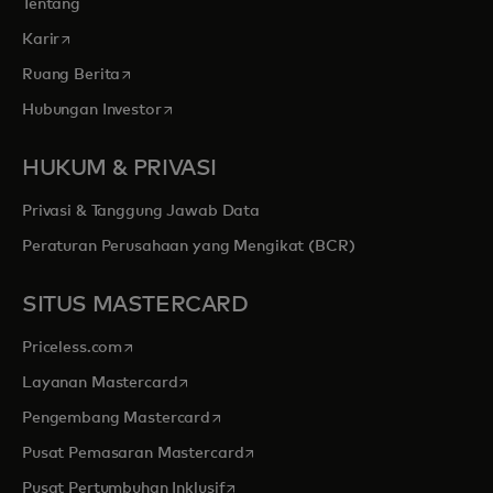
Tentang
opens in a new tab
Karir
opens in a new tab
Ruang Berita
opens in a new tab
Hubungan Investor
HUKUM & PRIVASI
Privasi & Tanggung Jawab Data
Peraturan Perusahaan yang Mengikat (BCR)
SITUS MASTERCARD
opens in a new tab
Priceless.com
opens in a new tab
Layanan Mastercard
opens in a new tab
Pengembang Mastercard
opens in a new tab
Pusat Pemasaran Mastercard
opens in a new tab
Pusat Pertumbuhan Inklusif