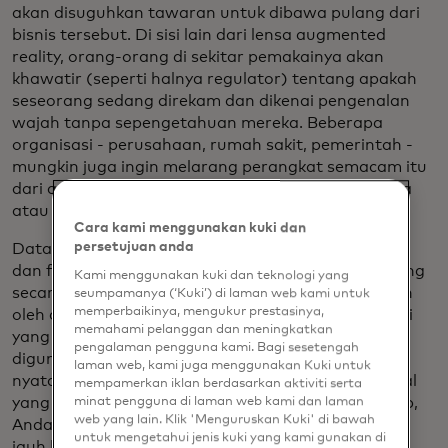
akan disuguhkan tawaran untuk dibawa pulang dari
bisnis tersebut. Di sisi lain dari lensa augmented
reality, orang-orang di sekitar pemakainya akan
khawatir (seperti halnya regulator) tentang apakah
seseorang sedang direkam dan dikenai pengenalan
wajah tanpa sepengetahuan mereka. Beberapa
organisasi - perusahaan, rumah sakit, pemerintah -
mungkin juga ingin melarang perangkat semacam itu
dari area sensitif untuk membatasi kebocoran data
atau masalah kerahasiaan.
Cara kami menggunakan kuki dan
persetujuan anda
Data juga akan terus mengalir antara dunia virtual
dan fisik. Informasi atau preferensi dunia nyata yang
Kami menggunakan kuki dan teknologi yang
secara tidak sengaja diungkapkan atau ditampilkan
seumpamanya (‘Kuki’) di laman web kami untuk
memperbaikinya, mengukur prestasinya,
oleh avatar Anda di dunia maya atau oleh transaksi
memahami pelanggan dan meningkatkan
yang tercermin pada blockchain publik dapat
pengalaman pengguna kami. Bagi sesetengah
digunakan untuk mengidentifikasi Anda di dunia
laman web, kami juga menggunakan Kuki untuk
nyata, dan sebaliknya. Seperti halnya knalpot digital
mempamerkan iklan berdasarkan aktiviti serta
minat pengguna di laman web kami dan laman
yang saat ini Anda hasilkan saat berselancar di web,
web yang lain. Klik 'Menguruskan Kuki' di bawah
Anda bisa saja membagikan informasi pribadi yang
untuk mengetahui jenis kuki yang kami gunakan di
jauh lebih banyak daripada yang Anda maksudkan