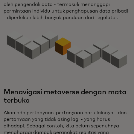
oleh pengendali data - termasuk menanggapi
permintaan individu untuk penghapusan data pribadi
- diperlukan lebih banyak panduan dari regulator.
Menavigasi metaverse dengan mata
terbuka
Akan ada pertanyaan-pertanyaan baru lainnya - dan
pertanyaan yang tidak asing lagi - yang harus
dihadapi. Sebagai contoh, kita belum sepenuhnya
menghargai dampak perangkat realitas yang