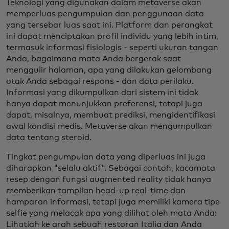
Teknologi yang digunakan dalam metaverse akan
memperluas pengumpulan dan penggunaan data
yang tersebar luas saat ini. Platform dan perangkat
ini dapat menciptakan profil individu yang lebih intim,
termasuk informasi fisiologis - seperti ukuran tangan
Anda, bagaimana mata Anda bergerak saat
menggulir halaman, apa yang dilakukan gelombang
otak Anda sebagai respons - dan data perilaku.
Informasi yang dikumpulkan dari sistem ini tidak
hanya dapat menunjukkan preferensi, tetapi juga
dapat, misalnya, membuat prediksi, mengidentifikasi
awal kondisi medis. Metaverse akan mengumpulkan
data tentang steroid.
Tingkat pengumpulan data yang diperluas ini juga
diharapkan "selalu aktif". Sebagai contoh, kacamata
resep dengan fungsi augmented reality tidak hanya
memberikan tampilan head-up real-time dan
hamparan informasi, tetapi juga memiliki kamera tipe
selfie yang melacak apa yang dilihat oleh mata Anda:
Lihatlah ke arah sebuah restoran Italia dan Anda