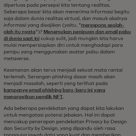
diperluas pada persepsi kita tentang realitas.
Seberapa besar kita akan menerima informasi begitu
saja dalam dunia realitas virtual, dan masuk akalnya
informasi yang disajikan (yaitu, "
merespons seolah-
olah itu nyata
")?
Menemukan penipuan dan email palsu
di dunia saat ini
cukup sulit, jadi mungkin kita harus
mulai mempersiapkan diri untuk menghadapi para
penipu yang menggunakan avatar palsu dalam
metaverse.
Keamanan akan terus menjadi sekuat mata rantai
terlemah. Serangan phishing dasar masih akan
menjadi masalah, seperti yang terlihat pada
kampanye email phishing baru-baru ini yang
menargetkan pemilik NFT
.
Ada beberapa pendekatan yang dapat kita lakukan
untuk mengatasi potensi jebakan. Hal ini dapat
mencakup penerapan pendekatan Privacy by Design
dan Security by Design, yang dipandu oleh rasa
tanggung jawab data yang kuat dan memberikan