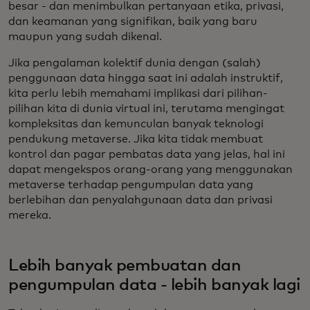
besar - dan menimbulkan pertanyaan etika, privasi,
dan keamanan yang signifikan, baik yang baru
maupun yang sudah dikenal.
Jika pengalaman kolektif dunia dengan (salah)
penggunaan data hingga saat ini adalah instruktif,
kita perlu lebih memahami implikasi dari pilihan-
pilihan kita di dunia virtual ini, terutama mengingat
kompleksitas dan kemunculan banyak teknologi
pendukung metaverse. Jika kita tidak membuat
kontrol dan pagar pembatas data yang jelas, hal ini
dapat mengekspos orang-orang yang menggunakan
metaverse terhadap pengumpulan data yang
berlebihan dan penyalahgunaan data dan privasi
mereka.
Lebih banyak pembuatan dan
pengumpulan data - lebih banyak lagi