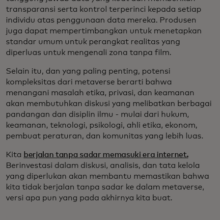
transparansi serta kontrol terperinci kepada setiap
individu atas penggunaan data mereka. Produsen
juga dapat mempertimbangkan untuk menetapkan
standar umum untuk perangkat realitas yang
diperluas untuk mengenali zona tanpa film.
Selain itu, dan yang paling penting, potensi
kompleksitas dari metaverse berarti bahwa
menangani masalah etika, privasi, dan keamanan
akan membutuhkan diskusi yang melibatkan berbagai
pandangan dan disiplin ilmu - mulai dari hukum,
keamanan, teknologi, psikologi, ahli etika, ekonom,
pembuat peraturan, dan komunitas yang lebih luas.
Kita
berjalan tanpa sadar memasuki era internet.
Berinvestasi dalam diskusi, analisis, dan tata kelola
yang diperlukan akan membantu memastikan bahwa
kita tidak berjalan tanpa sadar ke dalam metaverse,
versi apa pun yang pada akhirnya kita buat.