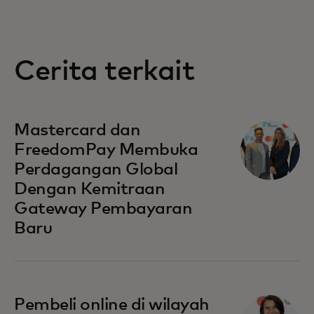
Cerita terkait
Mastercard dan
FreedomPay Membuka
Perdagangan Global
Dengan Kemitraan
Gateway Pembayaran
Baru
opens in a new tab
Pembeli online di wilayah