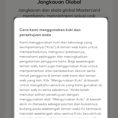
Jangkauan Global
Jangkauan dan skala global Mastercard
membantu menciptakan solusi unik
untuk memenuhi permintaan klien.
Cara kami menggunakan kuki dan
persetujuan anda
Kami menggunakan kuki dan teknologi yang
seumpamanya (‘Kuki’) di laman web kami untuk
memperbaikinya, mengukur prestasinya,
memahami pelanggan dan meningkatkan
pengalaman pengguna kami. Bagi sesetengah
laman web, kami juga menggunakan Kuki untuk
Peluang Bisnis Baru
mempamerkan iklan berdasarkan aktiviti serta
minat pengguna di laman web kami dan laman
Dalam 6 bulan pertama, Accelya Group
web yang lain. Klik 'Menguruskan Kuki' di bawah
menandatangani 3 kontrak baru dan
untuk mengetahui jenis kuki yang kami gunakan di
memperluas kontrak yang sudah ada
laman web ini serta sebabnya. *Anda boleh
bahkan sebelum integrasi penuh.
menukar pilihan persetujuan dengan
menggunakan alat "Menguruskan Kuki" di bawah
skrin ini (tersedia sebagai pautan dan bukannya
butang pada sesetengah laman web) Ini termasuk
menolak sesetengah atau semua Kuki, kecuali kuki