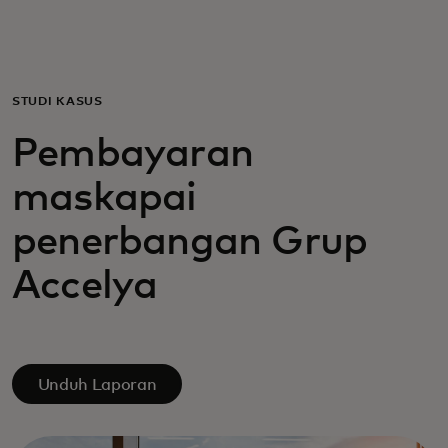
Untuk Anda
Untuk bisnis
STUDI KASUS
Pembayaran
Untuk dunia
maskapai
Untuk inovator
penerbangan Grup
Accelya
Berita dan tren
Unduh Laporan