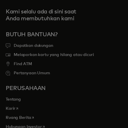
Kami selalu ada di sini saat
Anda membutuhkan kami
BUTUH BANTUAN?
Dapatkan dukungan
Melaporkan kartu yang hilang atau dicuri
Find ATM
Pertanyaan Umum
PERUSAHAAN
Tentang
opens in a new tab
Karir
opens in a new tab
Ruang Berita
opens in a new tab
Hubungan Investor