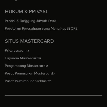
HUKUM & PRIVASI
Privasi & Tanggung Jawab Data
Peraturan Perusahaan yang Mengikat (BCR)
SITUS MASTERCARD
opens in a new tab
Priceless.com
opens in a new tab
Layanan Mastercard
opens in a new tab
Pengembang Mastercard
opens in a new tab
Pusat Pemasaran Mastercard
opens in a new tab
Pusat Pertumbuhan Inklusif