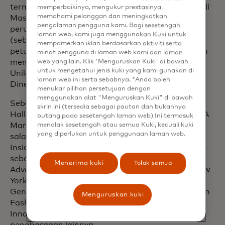
termasuk presiden pendiri perawatan kesehatan di
memperbaikinya, mengukur prestasinya,
memahami pelanggan dan meningkatkan
Mastercard, chief transformation officer untuk
pengalaman pengguna kami. Bagi sesetengah
perusahaan asuransi kesehatan Elevance
laman web, kami juga menggunakan Kuki untuk
(sebelumnya Anthem), dan kepala inovasi dan
mempamerkan iklan berdasarkan aktiviti serta
petugas pemasaran untuk Humana. Beliau pernah
minat pengguna di laman web kami dan laman
web yang lain. Klik 'Menguruskan Kuki' di bawah
menjabat di berbagai posisi manajemen senior di
untuk mengetahui jenis kuki yang kami gunakan di
Unilever dan Citibank, termasuk ketua dan CEO
laman web ini serta sebabnya. *Anda boleh
Diners Club Amerika Utara.
menukar pilihan persetujuan dengan
menggunakan alat "Menguruskan Kuki" di bawah
Sebagai penerima penghargaan AAF Advertising
skrin ini (tersedia sebagai pautan dan bukannya
Hall of Fame, Forbes' CMO Hall of Fame, dan AMA
butang pada sesetengah laman web) Ini termasuk
menolak sesetengah atau semua Kuki, kecuali kuki
Marketing Hall of Fame, Raja telah diakui sebagai
yang diperlukan untuk penggunaan laman web.
salah satu CMO Paling Inovatif versi Business
Insider sebanyak tujuh kali. Beliau juga dinobatkan
sebagai WFA Global Marketer of the Year,
Menerima kuki
Tolak semua
Advertising Person of the Year oleh Ad Club of New
York, Adweek's Brand Genius dan Grand Brand
Genius, Billboard's Top Branding Power Player, dan
Menguruskan kuki
Fashion Group International's Tech and Brand
Innovation Award, serta masih banyak lagi