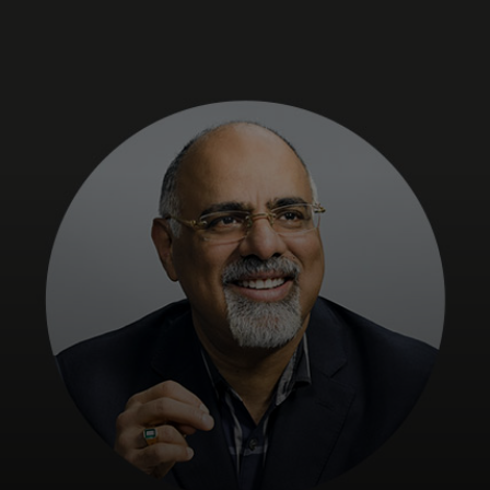
Untuk Anda
Untuk bisnis
Untuk dunia
Untuk inovator
Berita dan tren