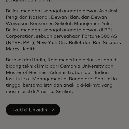
penghargaan lainnya.
Beliau menjabat sebagai anggota dewan Asosiasi
Pengiklan Nasional, Dewan Iklan, dan Dewan
Wawasan Konsumen Sekolah Manajemen Yale.
Beliau menjabat sebagai anggota dewan di PPL
Corporation, sebuah perusahaan Fortune 500 AS
(NYSE: PPL), New York City Ballet dan Bon Secours
Mercy Health.
Berasal dari India, Raja menerima gelar sarjana di
bidang teknik kimia dari Osmania University dan
Master of Business Administration dari Indian
Institute of Management di Bangalore. Saat ini ia
tinggal bersama istri dan anak laki-lakinya yang
masih kecil di Amerika Serikat.
opens in a new tab
Ikuti di LinkedIn