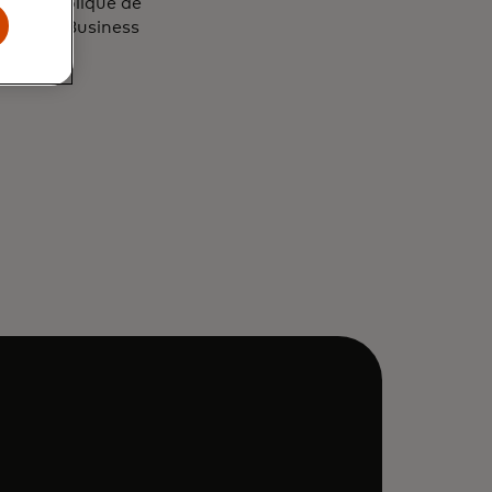
ité Catholique de
ari Olin Business