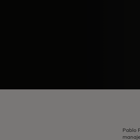
Pablo F
manaje