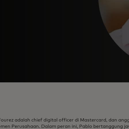
ourez adalah chief digital officer di Mastercard, dan an
men Perusahaan. Dalam peran ini, Pablo bertanggung ja