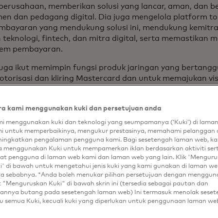
l perusahaan, memberikan solusi yang lancar, aman, dan 
n dan pedagang digital. Dia juga mengelola platform toke
mbayaran yang mendukung solusi ini, mendukung kemitr
teknologi, fintech, dan mitra digital, serta memastikan 
tem pembayaran.
juga ikut memimpin fungsi produk jaringan yang bertang
 otorisasi dan kliring Mastercard dan untuk memajukan vi
a kedekatan pembayaran kartu.
ang masa jabatannya di Mastercard, Pablo telah memimp
a kami menggunakan kuki dan persetujuan anda
global termasuk Click to Pay, Mastercard Send, solusi dom
i menggunakan kuki dan teknologi yang seumpamanya (‘Kuki’) di lama
men kredensi dan saluran digital. Sebelum peran global i
i untuk memperbaikinya, mengukur prestasinya, memahami pelanggan 
 manajemen regional di kantor pusat Mastercard Eropa.
ingkatkan pengalaman pengguna kami. Bagi sesetengah laman web, ka
a menggunakan Kuki untuk mempamerkan iklan berdasarkan aktiviti ser
m bergabung dengan Mastercard pada tahun 2005, Pablo 
at pengguna di laman web kami dan laman web yang lain. Klik 'Mengur
i' di bawah untuk mengetahui jenis kuki yang kami gunakan di laman web
y & Co., memimpin keterlibatan konsultasi strategis di be
ta sebabnya. *Anda boleh menukar pilihan persetujuan dengan menggu
 fokus kemudian pada pembayaran dan perbankan. Sebel
t "Menguruskan Kuki" di bawah skrin ini (tersedia sebagai pautan dan
santo Company dalam peran manajemen keuangan di kant
annya butang pada sesetengah laman web) Ini termasuk menolak sese
ak perusahaan mereka di Brasil.
u semua Kuki, kecuali kuki yang diperlukan untuk penggunaan laman we