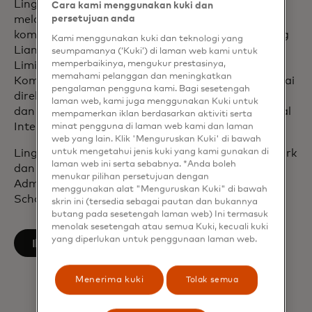
Ling Hai telah membangun rekam jejak dalam
Cara kami menggunakan kuki dan
persetujuan anda
melayani di dewan perusahaan dan nirlaba serta
komite dewan. Beliau adalah ketua Wan Shi Wang
Kami menggunakan kuki dan teknologi yang
Lian Network Technology, direktur Dewan Cuscal
seumpamanya (‘Kuki’) di laman web kami untuk
memperbaikinya, mengukur prestasinya,
Limited di Sydney dan menjabat sebagai anggota
memahami pelanggan dan meningkatkan
Komite Risiko Dewan. Beliau juga menjabat sebagai
pengalaman pengguna kami. Bagi sesetengah
direktur Komite Nasional Hubungan AS-Tiongkok
laman web, kami juga menggunakan Kuki untuk
dan anggota dewan penasihat senior CDIB Capital
mempamerkan iklan berdasarkan aktiviti serta
International di Hong Kong.
minat pengguna di laman web kami dan laman
web yang lain. Klik 'Menguruskan Kuki' di bawah
untuk mengetahui jenis kuki yang kami gunakan di
Ling Hai lulus dari College of Saint Rose di New York
laman web ini serta sebabnya. *Anda boleh
dan memperoleh gelar Master of Business
menukar pilihan persetujuan dengan
Administration dari University of Chicago, Booth
menggunakan alat "Menguruskan Kuki" di bawah
School of Business.
skrin ini (tersedia sebagai pautan dan bukannya
butang pada sesetengah laman web) Ini termasuk
menolak sesetengah atau semua Kuki, kecuali kuki
yang diperlukan untuk penggunaan laman web.
opens in a new tab
Ikuti di LinkedIn
Menerima kuki
Tolak semua