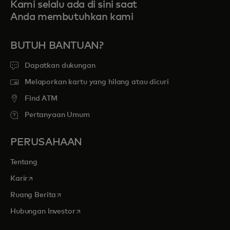
Kami selalu ada di sini saat
Anda membutuhkan kami
BUTUH BANTUAN?
Dapatkan dukungan
Melaporkan kartu yang hilang atau dicuri
Find ATM
Pertanyaan Umum
PERUSAHAAN
Tentang
opens in a new tab
Karir
opens in a new tab
Ruang Berita
opens in a new tab
Hubungan Investor