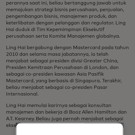
perannya saat ini, beliau bertanggung jawab untuk
memajukan strategi bisnis perusahaan, penjualan,
pengembangan bisnis, manajemen produk, dan
keterlibatan dengan pelanggan dan regulator. Ling
Hai duduk di Tim Kepemimpinan Eksekutif
perusahaan serta Komite Manajemen globalnya.
Ling Hai bergabung dengan Mastercard pada tahun
2010 dan selama masa jabatannya, ia telah
menjabat sebagai presiden divisi Greater China,
Presiden Kemitraan Perusahaan di London, dan
sebagai co-presiden kawasan Asia Pasifik
Mastercard, yang berbasis di Singapura. Terakhir,
beliau menjabat sebagai co-presiden Pasar
Internasional.
Ling Hai memulai karirnya sebagai konsultan
manajemen dan bekerja di Booz Allen Hamilton dan
A.T. Kearney. Beliau juga pernah menjabat sebagai
eksekutif di Bank of America dan HSBC.