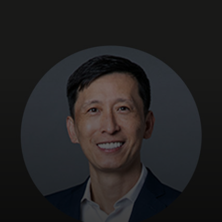
Untuk Anda
Untuk bisnis
Untuk dunia
Untuk inovator
Berita dan tren