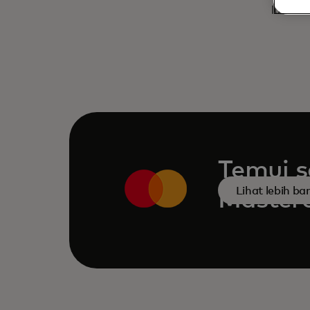
lulusan
Temui s
Lihat lebih b
Master