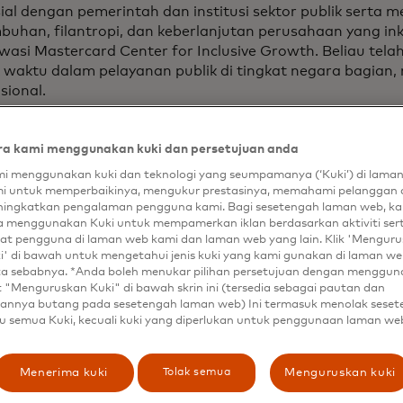
ial dengan pemerintah dan institusi sektor publik serta
uhan, filantropi, dan keberlanjutan perusahaan yang inkl
asi Mastercard Center for Inclusive Growth. Beliau tel
 waktu dalam pelayanan publik di tingkat negara bagian, 
sional.
m bergabung dengan Mastercard, Jon menjabat sebagai 
Singapura, China dan Rusia di bawah pemerintahan Repu
a kami menggunakan kuki dan persetujuan anda
alah satu-satunya orang Amerika yang pernah menjadi kep
i menggunakan kuki dan teknologi yang seumpamanya (‘Kuki’) di lama
ok dan Rusia. Dalam serangkaian penugasan kebijakan p
i untuk memperbaikinya, mengukur prestasinya, memahami pelanggan 
uk sebagai Wakil Perwakilan Dagang AS, Jon menegosias
ingkatkan pengalaman pengguna kami. Bagi sesetengah laman web, ka
ian perdagangan dan investasi di seluruh Asia dan Afrika. 
a menggunakan Kuki untuk mempamerkan iklan berdasarkan aktiviti ser
at pengguna di laman web kami dan laman web yang lain. Klik 'Mengur
h sebagai gubernur Utah, di mana ia menjabat sebagai ket
i' di bawah untuk mengetahui jenis kuki yang kami gunakan di laman web
ur Barat.
ta sebabnya. *Anda boleh menukar pilihan persetujuan dengan menggu
t "Menguruskan Kuki" di bawah skrin ini (tersedia sebagai pautan dan
belumnya menjabat sebagai eksekutif di Huntsman Corpor
annya butang pada sesetengah laman web) Ini termasuk menolak sese
i Wakil Ketua Ford Motor Company, di mana saat ini ia m
u semua Kuki, kecuali kuki yang diperlukan untuk penggunaan laman we
a dewan direksi. Beliau juga menjabat sebagai anggota d
n. Beliau adalah seorang wali amanat dari Huntsman Fou
Tolak semua
Menerima kuki
Menguruskan kuki
in dalam mendirikan Huntsman Cancer Institute bersa
an Mental Health Institute, keduanya di Universitas Utah