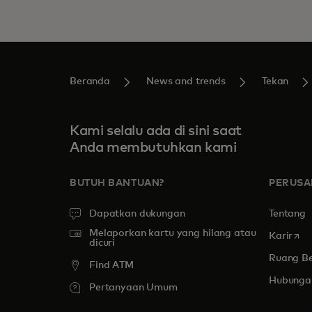
Beranda
News and trends
Tekan
Kami selalu ada di sini saat
Anda membutuhkan kami
BUTUH BANTUAN?
PERUS
Dapatkan dukungan
Tentang
Melaporkan kartu yang hilang atau
open
Karir
dicuri
Ruang Be
Find ATM
Hubungan
Pertanyaan Umum