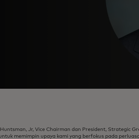
 Huntsman, Jr, Vice Chairman dan President, Strategic 
untuk memimpin upaya kami yang berfokus pada perluas