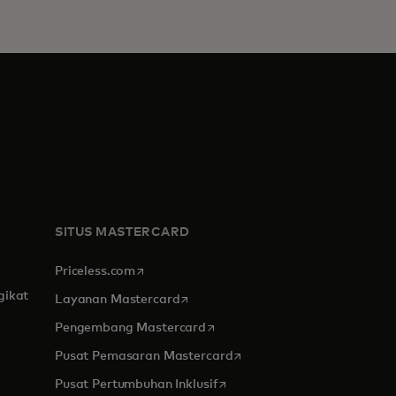
SITUS MASTERCARD
opens in a new tab
Priceless.com
gikat
opens in a new tab
Layanan Mastercard
opens in a new tab
Pengembang Mastercard
opens in a new tab
Pusat Pemasaran Mastercard
opens in a new tab
Pusat Pertumbuhan Inklusif