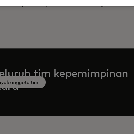
 University of Pennsylvania dan memiliki 10 gelar doktor
eluruh tim kepemimpinan
anyak anggota tim
card