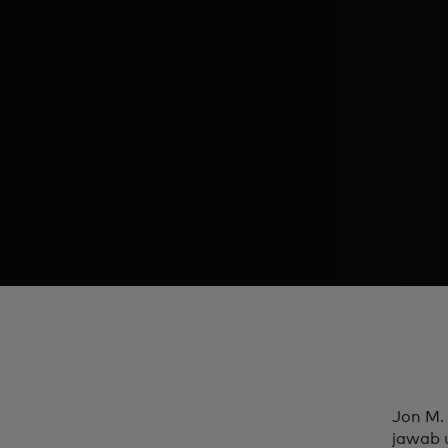
Jon M.
jawab 