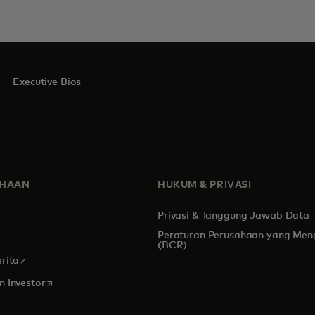
Executive Bios
AHAAN
HUKUM & PRIVASI
Privasi & Tanggung Jawab Data
Peraturan Perusahaan yang Men
s in a new tab
(BCR)
opens in a new tab
rita
opens in a new tab
 Investor