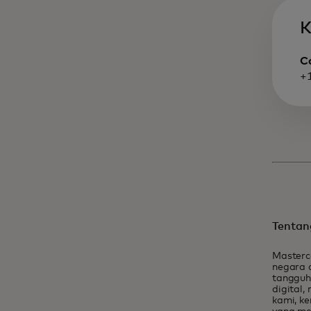
K
C
+
Tentan
Masterc
negara 
tangguh
digital,
kami, k