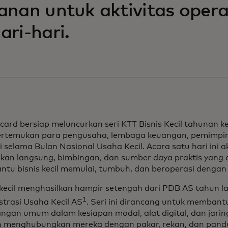
anan untuk aktivitas opera
ari-hari.
card bersiap meluncurkan seri KTT Bisnis Kecil tahunan k
temukan para pengusaha, lembaga keuangan, pemimpin 
i selama Bulan Nasional Usaha Kecil. Acara satu hari ini
ikan langsung, bimbingan, dan sumber daya praktis yang 
tu bisnis kecil memulai, tumbuh, dan beroperasi dengan p
kecil menghasilkan hampir setengah dari PDB AS tahun l
1
strasi Usaha Kecil AS
. Seri ini dirancang untuk membant
angan umum dalam kesiapan modal, alat digital, dan jari
 menghubungkan mereka dengan pakar, rekan, dan pand