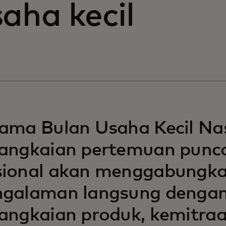
aha kecil
ama Bulan Usaha Kecil Nas
rangkaian pertemuan punc
sional akan menggabungk
ngalaman langsung denga
angkaian produk, kemitraa