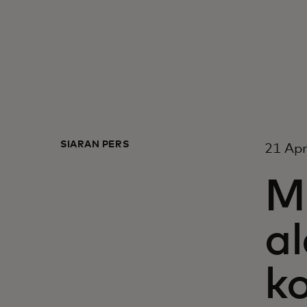
SIARAN PERS
21 Apr
M
a
k