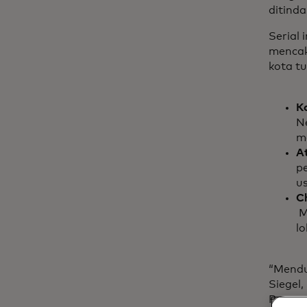
ditinda
Serial 
mencak
kota t
K
Ne
m
A
p
u
C
M
lo
“Mendu
Siegel
Pertem