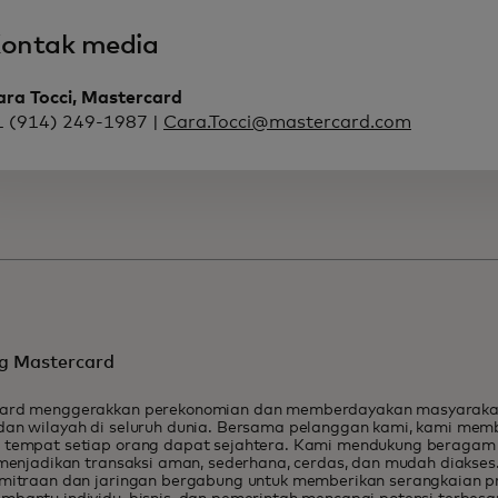
ontak media
ara Tocci, Mastercard
1 (914) 249-1987 |
Cara.Tocci@mastercard.com
g Mastercard
ard menggerakkan perekonomian dan memberdayakan masyarakat d
dan wilayah di seluruh dunia. Bersama pelanggan kami, kami me
 tempat setiap orang dapat sejahtera. Kami mendukung beragam
 menjadikan transaksi aman, sederhana, cerdas, dan mudah diakses.
emitraan dan jaringan bergabung untuk memberikan serangkaian p