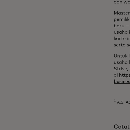
dan wa
Master
pemilik
baru —
usaha k
kartu 
serta 
Untuk 
usaha k
Strive,
di
http
busines
1
A.S. Ad
Catat