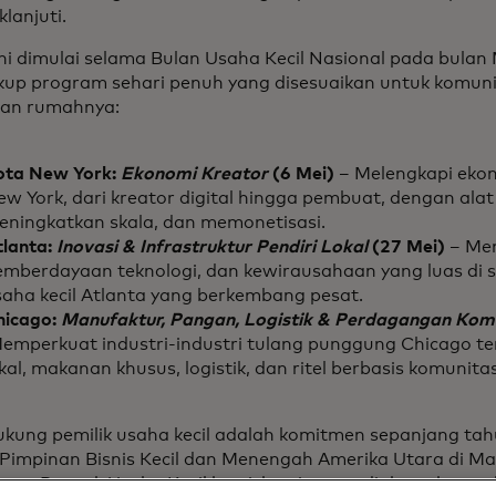
klanjuti.
ini dimulai selama Bulan Usaha Kecil Nasional pada bulan
up program sehari penuh yang disesuaikan untuk komunit
uan rumahnya:
ota New York:
Ekonomi Kreator
(6 Mei)
– Melengkapi eko
w York, dari kreator digital hingga pembuat, dengan alat
eningkatkan skala, dan memonetisasi.
tlanta:
Inovasi & Infrastruktur Pendiri Lokal
(27 Mei)
– Men
emberdayaan teknologi, dan kewirausahaan yang luas di s
saha kecil Atlanta yang berkembang pesat.
hicago:
Manufaktur, Pangan, Logistik & Perdagangan Kom
emperkuat industri-industri tulang punggung Chicago t
kal, makanan khusus, logistik, dan ritel berbasis komunitas
kung pemilik usaha kecil adalah komitmen sepanjang tahu
, Pimpinan Bisnis Kecil dan Menengah Amerika Utara di Ma
uan Puncak Usaha Kecil kami, kami menyediakan alat prak