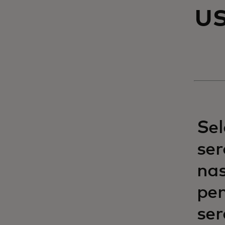
us
Sel
se
na
pe
ser