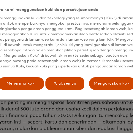
i untuk membantu pengusaha mengatasi kompleksitas k
ional serta terus membangun bisnis yang mereka impikan
a kami menggunakan kuki dan persetujuan anda
i menggunakan kuki dan teknologi yang seumpamanya (‘Kuki’) di lama
a akan mendengarkan dari pembicara ahli, terhubung den
i untuk memperbaikinya, mengukur prestasinya, memahami pelanggan 
tisipasi dalam demonstrasi langsung yang menampilkan 
ingkatkan pengalaman pengguna kami. Bagi sesetengah laman web, ka
erhanakan operasi dan memperkuat pengetahuan finansial
a menggunakan Kuki untuk mempamerkan iklan berdasarkan aktiviti ser
at pengguna di laman web kami dan laman web yang lain. Klik 'Mengur
ut ke San Francisco, Toronto, dan mungkin ke pasar lain ak
i' di bawah untuk mengetahui jenis kuki yang kami gunakan di laman web
ta sebabnya. *Anda boleh menukar pilihan persetujuan dengan menggu
bisnis menghadapi ekspektasi yang meningkat akan pen
t "Menguruskan Kuki" di bawah skrin ini (tersedia sebagai pautan dan
ana dan mengutamakan digital — serta tekanan kompetiti
annya butang pada sesetengah laman web) Ini termasuk menolak sese
ke modal, efisiensi operasional, dan pengelolaan arus kas. 
u semua Kuki, kecuali kuki yang diperlukan untuk penggunaan laman we
aha tidak berbeda. Mastercard bekerja sama dengan pem
h, dan organisasi komunitas untuk bersama-sama mencipt
Tolak semua
Menerima kuki
Menguruskan kuki
tu bisnis berjalan, tumbuh, dan berkembang dengan ke
eperti yang mereka harapkan sebagai konsumen.
aan penting ini menginspirasi komitmen perusahaan un
lindungi 500 juta orang dan usaha kecil dalam perjalan
tan finansial pada tahun 2030. Dukungan itu mencakup ka
aran inti — seperti kartu dan penerimaan — ditambah lay
ran, mulai dari alat keamanan siber dan edukasi hingga s