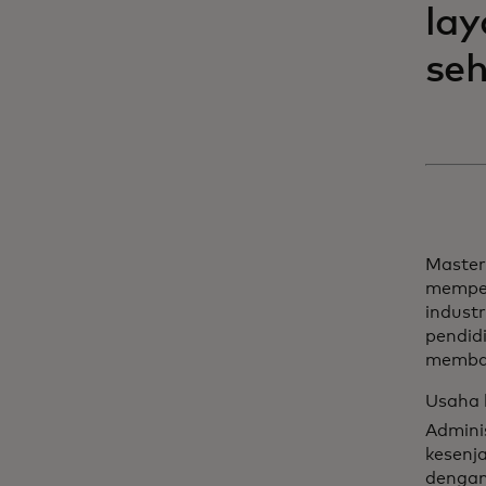
lay
seh
Master
memper
industr
pendid
memban
Usaha 
Admini
kesenj
dengan