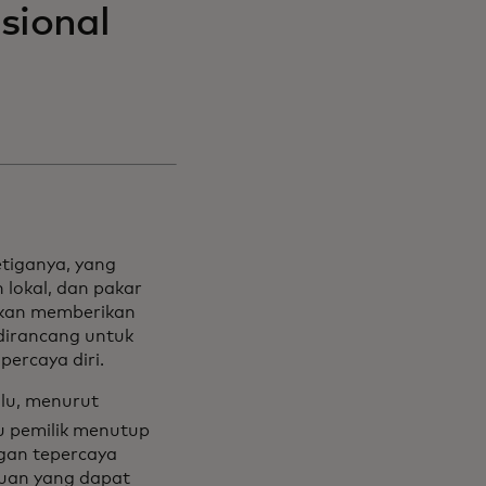
sional
etiganya, yang
lokal, dan pakar
 akan memberikan
dirancang untuk
ercaya diri.
alu, menurut
u pemilik menutup
ngan tepercaya
uan yang dapat