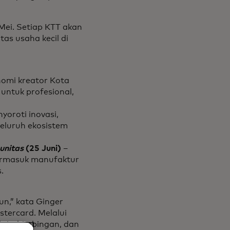
 Mei. Setiap KTT akan
as usaha kecil di
nomi kreator Kota
 untuk profesional,
yoroti inovasi,
eluruh ekosistem
unitas
(25 Juni)
–
ermasuk manufaktur
.
n,” kata Ginger
stercard. Melalui
tis, bimbingan, dan