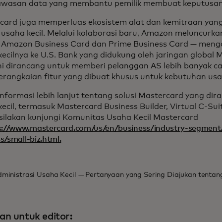
wasan data yang membantu pemilik membuat keputusan 
card juga memperluas ekosistem alat dan kemitraan yang
 usaha kecil. Melalui kolaborasi baru, Amazon meluncurka
 Amazon Business Card dan Prime Business Card — mengal
ecilnya ke U.S. Bank yang didukung oleh jaringan global 
ini dirancang untuk memberi pelanggan AS lebih banyak c
serangkaian fitur yang dibuat khusus untuk kebutuhan usa
informasi lebih lanjut tentang solusi Mastercard yang di
ecil, termasuk Mastercard Business Builder, Virtual C-Su
 silakan kunjungi Komunitas Usaha Kecil Mastercard
s://www.mastercard.com/us/en/business/industry-segment
s/small-biz.html.
ministrasi Usaha Kecil — Pertanyaan yang Sering Diajukan tentang 
an untuk editor: