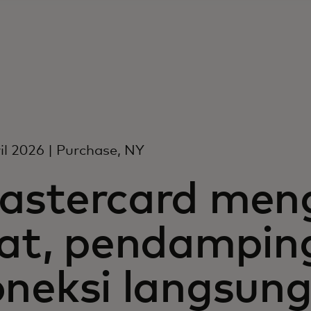
il 2026 | Purchase, NY
astercard men
lat, pendampin
oneksi langsun