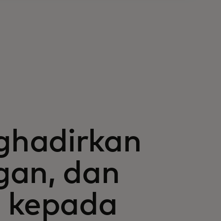
ghadirkan
gan, dan
g kepada