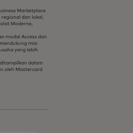
usiness Marketplace
egional dan lokal,
colat Moderne,
an modal Access dan
l, mendukung misi
saha yang lebih
 ditampilkan dalam
an oleh Mastercard