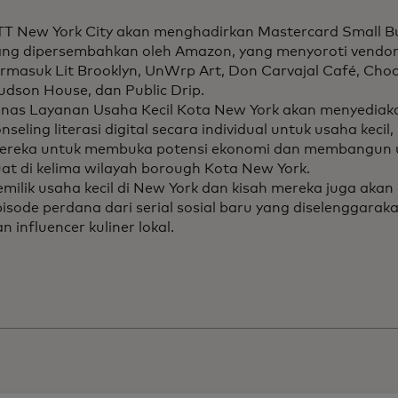
TT New York City akan menghadirkan Mastercard Small B
ang dipersembahkan oleh Amazon, yang menyoroti vendor r
ermasuk Lit Brooklyn, UnWrp Art, Don Carvajal Café, Cho
udson House, dan Public Drip.
inas Layanan Usaha Kecil Kota New York akan menyediak
nseling literasi digital secara individual untuk usaha keci
ereka untuk membuka potensi ekonomi dan membangun u
uat di kelima wilayah borough Kota New York.
milik usaha kecil di New York dan kisah mereka juga akan
isode perdana dari serial sosial baru yang diselenggarak
n influencer kuliner lokal.