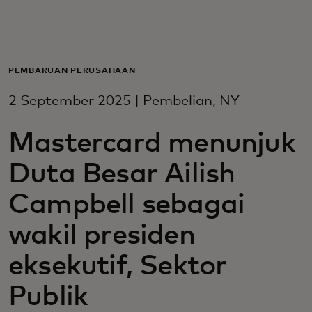
Untuk Anda
Untuk bisnis
PEMBARUAN PERUSAHAAN
2 September 2025 | Pembelian, NY
Untuk dunia
Mastercard menunjuk
Untuk inovator
Duta Besar Ailish
Campbell sebagai
Berita dan tren
wakil presiden
eksekutif, Sektor
Publik