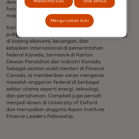
Menerima kuki
Tolak semua
dengan pemerintah untuk membangun
fondasi bagi pertumbuhan dan inovasi di
masa depan dalam ekonomi global.
Menguruskan kuki
Kariernya yang luas di bidang pelayanan
publik mencakup peran eksekutif senior
di bidang ekonomi, keuangan, dan
kebijakan internasional di pemerintahan
federal Kanada, termasuk di Kantor
Dewan Penasihat dan Industri Kanada.
Sebagai asisten wakil menteri di Finance
Canada, ia memberikan saran mengenai
masalah anggaran federal di berbagai
sektor utama seperti energi, teknologi,
dan pertahanan. Campbell juga pernah
menjadi dosen di University of Oxford
dan merupakan anggota Aspen Institute
Finance Leaders Fellowship.