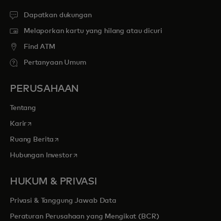
Dapatkan dukungan
Melaporkan kartu yang hilang atau dicuri
Find ATM
Pertanyaan Umum
PERUSAHAAN
Tentang
opens in a new tab
Karir
opens in a new tab
Ruang Berita
opens in a new tab
Hubungan Investor
HUKUM & PRIVASI
Privasi & Tanggung Jawab Data
Peraturan Perusahaan yang Mengikat (BCR)