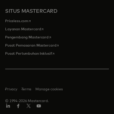
SITUS MASTERCARD
opens in a new tab
Priceless.com
opens in a new tab
Layanan Mastercard
opens in a new tab
Pengembang Mastercard
opens in a new tab
Pusat Pemasaran Mastercard
opens in a new tab
Pusat Pertumbuhan Inklusif
Privacy
Terms
Manage cookies
© 1994-2026 Mastercard.
Linkedin
Facebook
Twitter/X
Youtube