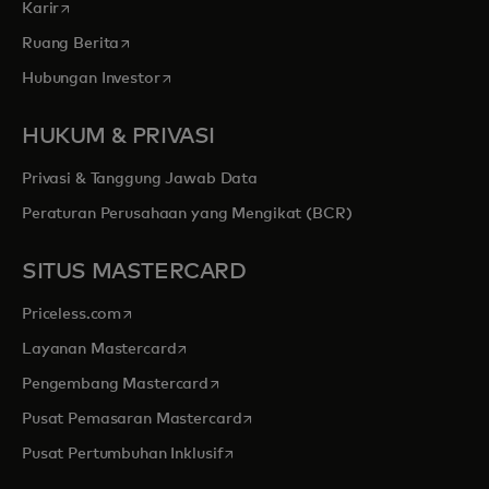
opens in a new tab
Karir
opens in a new tab
Ruang Berita
opens in a new tab
Hubungan Investor
HUKUM & PRIVASI
Privasi & Tanggung Jawab Data
Peraturan Perusahaan yang Mengikat (BCR)
SITUS MASTERCARD
opens in a new tab
Priceless.com
opens in a new tab
Layanan Mastercard
opens in a new tab
Pengembang Mastercard
opens in a new tab
Pusat Pemasaran Mastercard
opens in a new tab
Pusat Pertumbuhan Inklusif