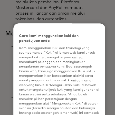
melakukan pembelian. Platform
Mastercard dan PayPal membuat
proses ini lancar dan aman melalui
tokenisasi dan autentikasi.
Mengapa ini penting:
Cara kami menggunakan kuki dan
persetujuan anda
Konsumen dan bisnis di seluruh
Kami menggunakan kuki dan teknologi yang
dunia mengandalkan Mastercard
seumpamanya (‘Kuki’) di laman web kami untuk
dan PayPal untuk mengamankan
memperbaikinya, mengukur prestasinya,
memahami pelanggan dan meningkatkan
pembayaran mereka.
pengalaman pengguna kami. Bagi sesetengah
Mengintegrasikan Mastercard
laman web, kami juga menggunakan Kuki untuk
Agent Pay ke dalam dompet PayPal
mempamerkan iklan berdasarkan aktiviti serta
semakin meningkatkan keamanan
minat pengguna di laman web kami dan laman
web yang lain. Klik 'Menguruskan Kuki' di bawah
untuk belanja yang didukung oleh
untuk mengetahui jenis kuki yang kami gunakan di
AI sekaligus memperluas pilihan.
laman web ini serta sebabnya. *Anda boleh
Karena agen AI semakin berperan
menukar pilihan persetujuan dengan
dalam perdagangan atas nama
menggunakan alat "Menguruskan Kuki" di bawah
pengguna, sangat penting bagi
skrin ini (tersedia sebagai pautan dan bukannya
butang pada sesetengah laman web) Ini termasuk
pedagang dan usaha kecil untuk