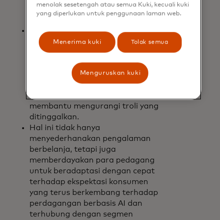
menolak sesetengah atau semua Kuki, kecuali kuki
memahami, mempercayai, dan
yang diperlukan untuk penggunaan laman web.
mendukung pembayaran ini.
Pedagang yang menawarkan
pembayaran PayPal dapat dengan
Menerima kuki
Tolak semua
mudah berpartisipasi dalam
perdagangan yang digerakkan oleh
AI tanpa persyaratan teknis yang
Menguruskan kuki
rumit-mengurangi gesekan,
meningkatkan tingkat konversi, dan
membantu mengurangi troli yang
ditinggalkan.
Hal ini tidak hanya
menyederhanakan pengalaman
berbelanja, tetapi juga
memberdayakan para pedagang
untuk beradaptasi dengan cepat
terhadap ekspektasi konsumen
yang terus berkembang terhadap
perdagangan berbasis AI dan
terhubung dengan segmen