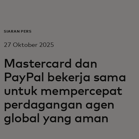
Untuk Anda
Untuk bisnis
SIARAN PERS
27 Oktober 2025
Untuk dunia
Mastercard dan
Untuk inovator
PayPal bekerja sama
untuk mempercepat
Berita dan tren
perdagangan agen
global yang aman