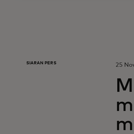
SIARAN PERS
25 No
M
m
m