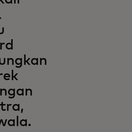
1
u
rd
bungkan
rek
engan
tra,
wala.