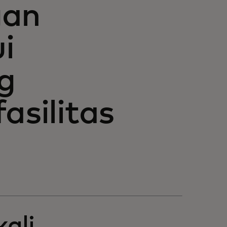
gan
i
g
asilitas
ali