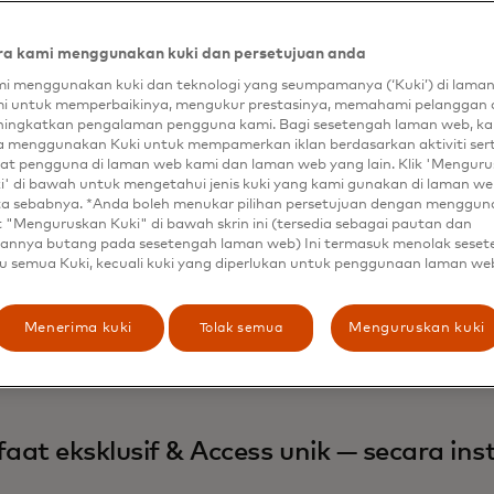
a kami menggunakan kuki dan persetujuan anda
i menggunakan kuki dan teknologi yang seumpamanya (‘Kuki’) di lama
iastri, pembalap McLaren Formula 1 Team, dan Bunita Sawhney, chi
i untuk memperbaikinya, mengukur prestasinya, memahami pelanggan 
 Mastercard, memulai debut McLaren Racing Mastercard Pass, y
ingkatkan pengalaman pengguna kami. Bagi sesetengah laman web, ka
kat ke tim melalui manfaat eksklusif.
a menggunakan Kuki untuk mempamerkan iklan berdasarkan aktiviti ser
at pengguna di laman web kami dan laman web yang lain. Klik 'Mengur
i' di bawah untuk mengetahui jenis kuki yang kami gunakan di laman web
ta sebabnya. *Anda boleh menukar pilihan persetujuan dengan menggu
t "Menguruskan Kuki" di bawah skrin ini (tersedia sebagai pautan dan
card hari ini meluncurkan Mastercard Access Pass, prog
annya butang pada sesetengah laman web) Ini termasuk menolak sese
u semua Kuki, kecuali kuki yang diperlukan untuk penggunaan laman we
dayakan emiten dan mitra untuk memberikan pengalama
silitas eksklusif untuk memperdalam koneksi konsumen. 
 McLaren Formula 1 Team dan First Abu Dhabi Bank (FAB
Tolak semua
Menerima kuki
Menguruskan kuki
kan memungkinkan pemegang kartu FAB untuk membuka fa
artu — semuanya dengan Mastercard yang ada.
aat eksklusif & Access unik — secara in