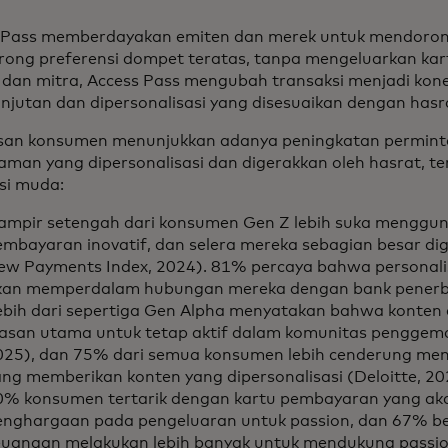
 Pass memberdayakan emiten dan merek untuk mendorong
ong preferensi dompet teratas, tanpa mengeluarkan kar
 dan mitra, Access Pass mengubah transaksi menjadi kone
anjutan dan dipersonalisasi yang disesuaikan dengan has
n konsumen menunjukkan adanya peningkatan permint
aman yang dipersonalisasi dan digerakkan oleh hasrat, t
si muda:
ampir setengah dari konsumen Gen Z lebih suka menggu
embayaran inovatif, dan selera mereka sebagian besar dig
ew Payments Index, 2024). 81% percaya bahwa personalis
kan memperdalam hubungan mereka dengan bank penerbi
ebih dari sepertiga Gen Alpha menyatakan bahwa konten e
lasan utama untuk tetap aktif dalam komunitas penggema
025), dan 75% dari semua konsumen lebih cenderung mem
ang memberikan konten yang dipersonalisasi (Deloitte, 20
0% konsumen tertarik dengan kartu pembayaran yang a
enghargaan pada pengeluaran untuk passion, dan 67% be
euangan melakukan lebih banyak untuk mendukung passio