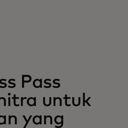
ss Pass
itra untuk
an yang