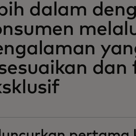
ebih dalam den
onsumen melalu
engalaman yan
sesuaikan dan f
sklusif
luncurkan pertama k