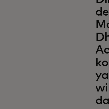
de
Mc
Dh
Ac
ko
ya
wi
da