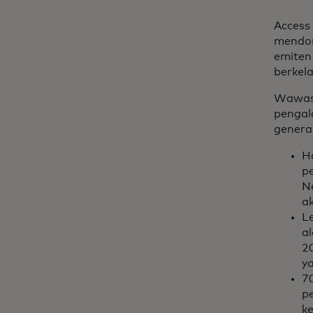
Access
mendor
emiten
berkel
Wawasa
pengal
genera
H
p
N
a
L
a
2
y
7
p
k