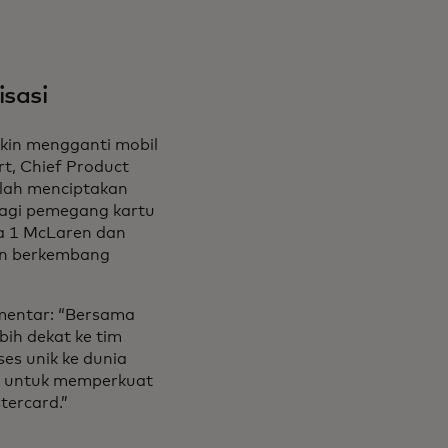
isasi
gkin mengganti mobil
t, Chief Product
elah menciptakan
bagi pemegang kartu
la 1 McLaren dan
dan berkembang
omentar: “Bersama
ih dekat ke tim
es unik ke dunia
A untuk memperkuat
ercard.”