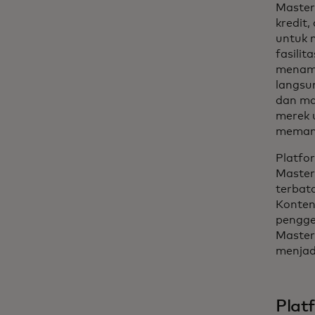
Masterc
kredit
untuk 
fasili
menamb
langsu
dan ma
merek 
memanf
Platfo
Master
terbat
Konten
pengge
Master
menjad
Plat