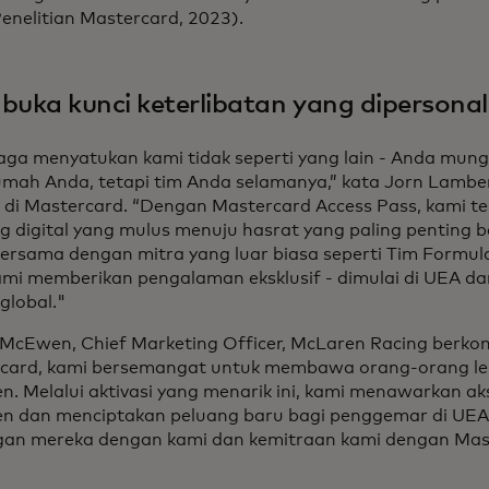
enelitian Mastercard, 2023).
uka kunci keterlibatan yang dipersonal
aga menyatukan kami tidak seperti yang lain - Anda mun
umah Anda, tetapi tim Anda selamanya,” kata Jorn Lamber
r di Mastercard. “Dengan Mastercard Access Pass, kami t
g digital yang mulus menuju hasrat yang paling penting 
Bersama dengan mitra yang luar biasa seperti Tim Formu
ami memberikan pengalaman eksklusif - dimulai di UEA 
global."
 McEwen, Chief Marketing Officer, McLaren Racing berk
card, kami bersemangat untuk membawa orang-orang leb
. Melalui aktivasi yang menarik ini, kami menawarkan aks
n dan menciptakan peluang baru bagi penggemar di UE
an mereka dengan kami dan kemitraan kami dengan Mast