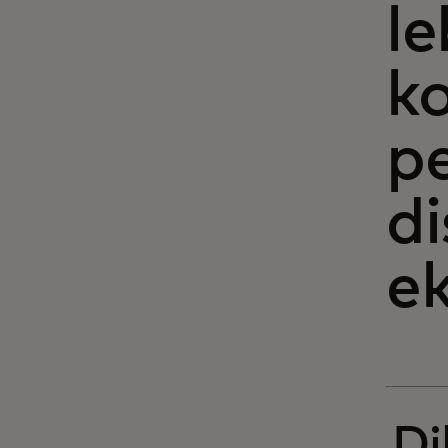
l
k
p
di
ek
Di