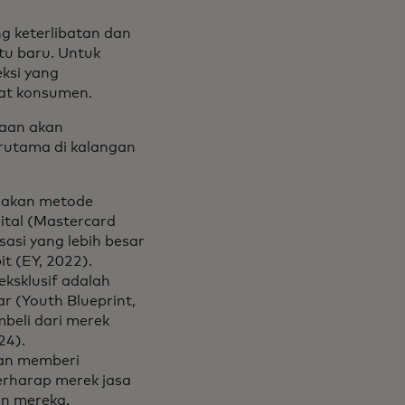
 keterlibatan dan
tu baru. Untuk
ksi yang
rat konsumen.
aan akan
erutama di kalangan
nakan metode
ital (Mastercard
asi yang lebih besar
t (EY, 2022).
ksklusif adalah
r (Youth Blueprint,
beli dari merek
24).
kan memberi
rharap merek jasa
n mereka.