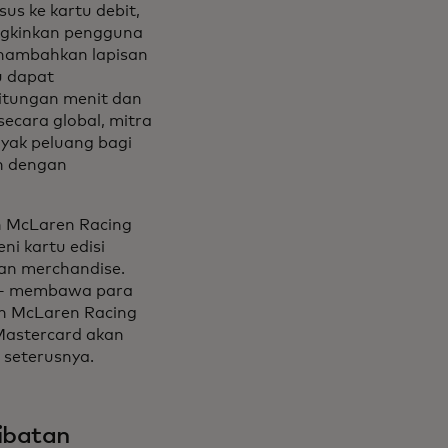
us ke kartu debit,
ngkinkan pengguna
enambahkan lapisan
u dapat
itungan menit dan
ecara global, mitra
ak peluang bagi
n dengan
n McLaren Racing
i kartu edisi
an merchandise.
s - membawa para
an McLaren Racing
Mastercard akan
 seterusnya.
ibatan