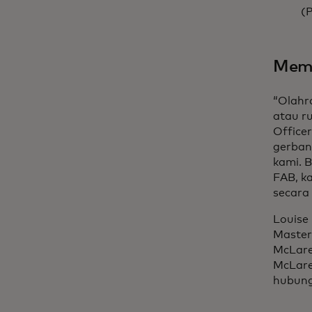
(P
Memb
“Olahr
atau r
Office
gerban
kami. 
FAB, k
secara 
Louise
Master
McLaren
McLare
hubung