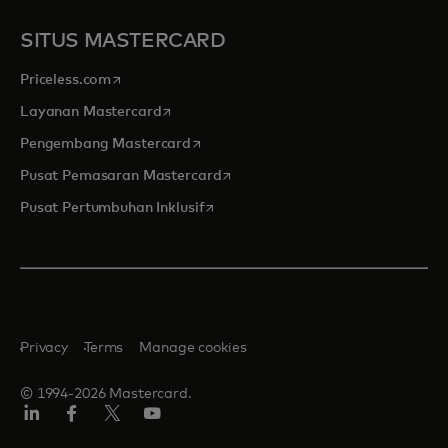
SITUS MASTERCARD
opens in a new tab
Priceless.com
opens in a new tab
Layanan Mastercard
opens in a new tab
Pengembang Mastercard
opens in a new tab
Pusat Pemasaran Mastercard
opens in a new tab
Pusat Pertumbuhan Inklusif
Privacy
Terms
Manage cookies
© 1994-2026 Mastercard.
Linkedin
Facebook
Twitter/X
Youtube