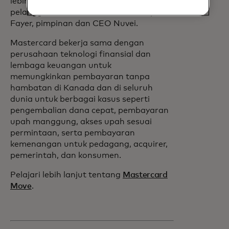
lebih cepat dan lebih aman kepada
pelanggan mereka," komentar Philip
Fayer, pimpinan dan CEO Nuvei.
Mastercard bekerja sama dengan
perusahaan teknologi finansial dan
lembaga keuangan untuk
memungkinkan pembayaran tanpa
hambatan di Kanada dan di seluruh
dunia untuk berbagai kasus seperti
pengembalian dana cepat, pembayaran
upah manggung, akses upah sesuai
permintaan, serta pembayaran
kemenangan untuk pedagang, acquirer,
pemerintah, dan konsumen.
Pelajari lebih lanjut tentang
Mastercard
Move
.