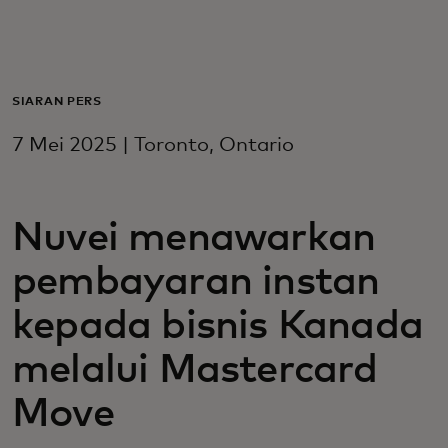
Untuk Anda
Untuk bisnis
SIARAN PERS
7 Mei 2025 | Toronto, Ontario
Untuk dunia
Nuvei menawarkan
Untuk inovator
pembayaran instan
Berita dan tren
kepada bisnis Kanada
melalui Mastercard
Move