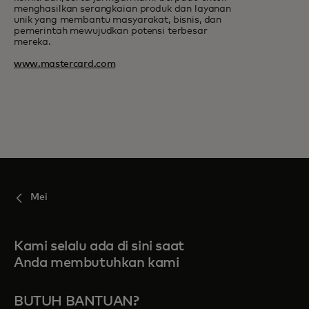
menghasilkan serangkaian produk dan layanan
unik yang membantu masyarakat, bisnis, dan
pemerintah mewujudkan potensi terbesar
mereka.
www.mastercard.com
Mei
Kami selalu ada di sini saat
Anda membutuhkan kami
BUTUH BANTUAN?