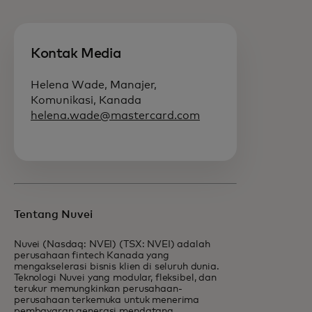
Kontak Media
Helena Wade, Manajer,
Komunikasi, Kanada
helena.wade@mastercard.com
Tentang Nuvei
Nuvei (Nasdaq: NVEI) (TSX: NVEI) adalah
perusahaan fintech Kanada yang
mengakselerasi bisnis klien di seluruh dunia.
Teknologi Nuvei yang modular, fleksibel, dan
terukur memungkinkan perusahaan-
perusahaan terkemuka untuk menerima
pembayaran generasi mendatang,