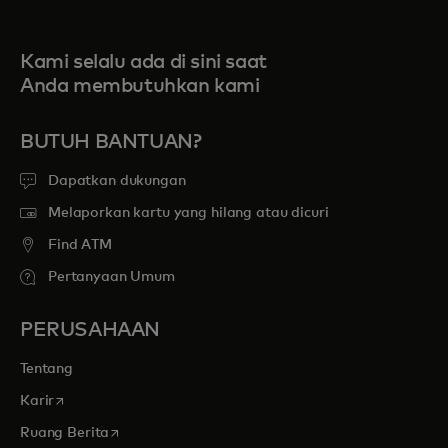
Kami selalu ada di sini saat
Anda membutuhkan kami
BUTUH BANTUAN?
Dapatkan dukungan
Melaporkan kartu yang hilang atau dicuri
Find ATM
Pertanyaan Umum
PERUSAHAAN
Tentang
opens in a new tab
Karir
opens in a new tab
Ruang Berita