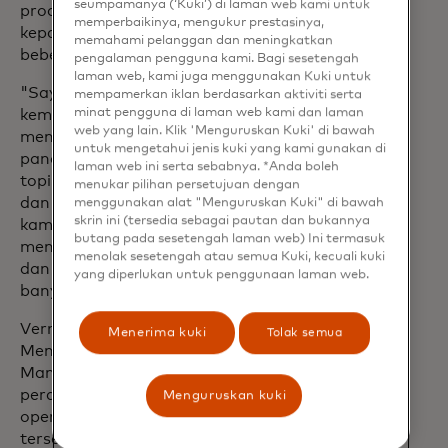
seumpamanya (‘Kuki’) di laman web kami untuk
product officer, penasihat umum, dan
memperbaikinya, mengukur prestasinya,
kepala bagian administrasi, di samping
memahami pelanggan dan meningkatkan
beberapa peran lainnya.
pengalaman pengguna kami. Bagi sesetengah
laman web, kami juga menggunakan Kuki untuk
"Saya sangat senang menyambut Rich
mempamerkan iklan berdasarkan aktiviti serta
minat pengguna di laman web kami dan laman
kembali ke Mastercard," Miebach
web yang lain. Klik 'Menguruskan Kuki' di bawah
menambahkan. "Dia memiliki
untuk mengetahui jenis kuki yang kami gunakan di
pandangan yang unik tentang topik-
laman web ini serta sebabnya. *Anda boleh
topik yang berdampak pada masyarakat
menukar pilihan persetujuan dengan
dan ekonomi di seluruh dunia. Bisnis
menggunakan alat "Menguruskan Kuki" di bawah
skrin ini (tersedia sebagai pautan dan bukannya
kami dan para pelanggan kami akan
butang pada sesetengah laman web) Ini termasuk
mendapatkan manfaat dari pengalaman
menolak sesetengah atau semua Kuki, kecuali kuki
dan kepemimpinannya yang luas dalam
yang diperlukan untuk penggunaan laman web.
banyak hal.
Verma terakhir menjabat sebagai Wakil
Menerima kuki
Tolak semua
Menteri Luar Negeri AS untuk
Manajemen dan Sumber Daya. Dalam
peran ini, beliau menjabat sebagai chief
Menguruskan kuki
operating officer di departemen
tersebut, memimpin upaya-upaya