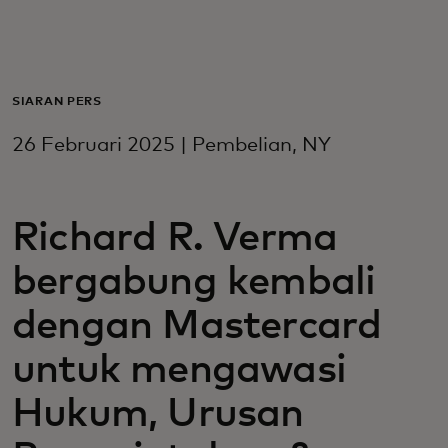
Untuk Anda
Untuk bisnis
SIARAN PERS
26 Februari 2025 | Pembelian, NY
Untuk dunia
Richard R. Verma
Untuk inovator
bergabung kembali
Berita dan tren
dengan Mastercard
untuk mengawasi
Hukum, Urusan