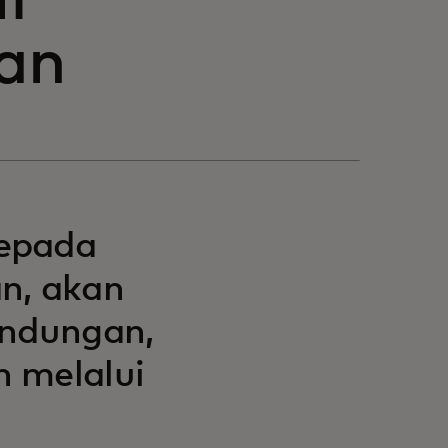
if
an
kepada
n, akan
indungan,
n melalui