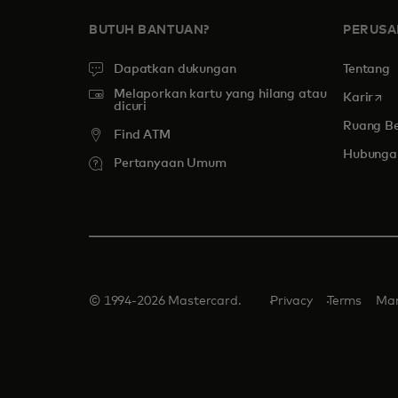
BUTUH BANTUAN?
PERUS
Dapatkan dukungan
Tentang
Melaporkan kartu yang hilang atau
open
Karir
dicuri
Ruang Be
Find ATM
Hubungan
Pertanyaan Umum
© 1994-2026 Mastercard.
Privacy
Terms
Man