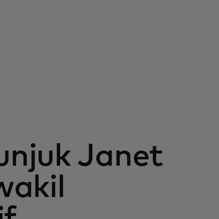
njuk Janet
wakil