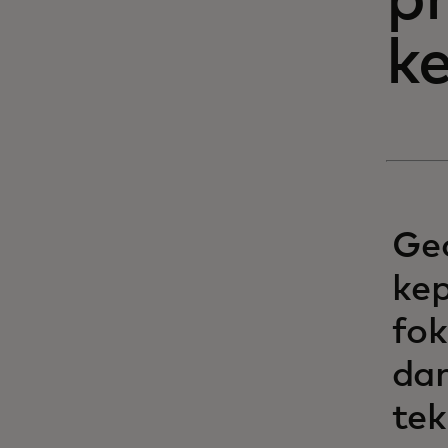
pr
k
Ge
kep
fok
dan
tek