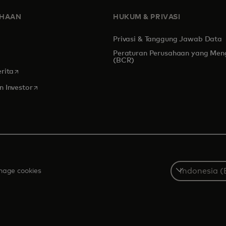
AHAAN
HUKUM & PRIVASI
Privasi & Tanggung Jawab Data
Peraturan Perusahaan yang Men
s in a new tab
(BCR)
opens in a new tab
rita
opens in a new tab
 Investor
Select
age cookies
a
country