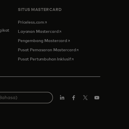
SITUS MASTERCARD
opens in a new tab
Priceless.com
gikat
opens in a new tab
Layanan Mastercard
opens in a new tab
Pengembang Mastercard
opens in a new tab
Pusat Pemasaran Mastercard
opens in a new tab
Pusat Pertumbuhan Inklusif
Linkedin
Facebook
Twitter/X
Youtube