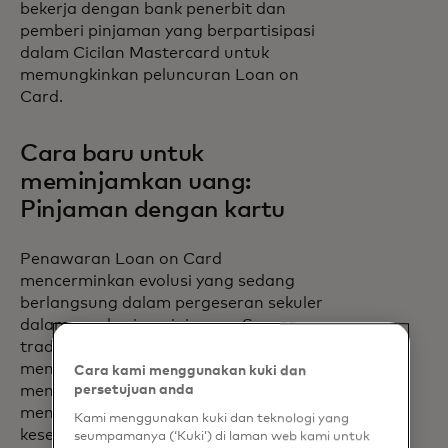
bekerja dengan bank penerbit dan
pemberi pinjaman yang berpartisipasi
dalam Cicilan Mastercard untuk
memungkinkan peluncuran Loan on
Card.
Cara baru untuk
meminjamkan uang:
Pinjaman dengan kartu
Penawaran Loan on Card
mencerminkan evolusi yang sedang
berlangsung dalam pergeseran sekuler
dalam pemberian pinjaman. Secara
tradisional, penyedia pinjaman
mengandalkan transfer ACH untuk
Cara kami menggunakan kuki dan
mencairkan dana, sebuah metode yang
persetujuan anda
memiliki kekurangan dalam hal
Kami menggunakan kuki dan teknologi yang
kesegeraan, fleksibilitas, dan jangkauan
seumpamanya (‘Kuki’) di laman web kami untuk