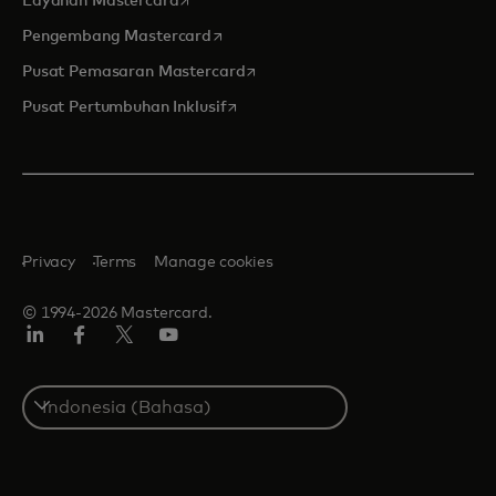
Layanan Mastercard
opens in a new tab
Pengembang Mastercard
opens in a new tab
Pusat Pemasaran Mastercard
opens in a new tab
Pusat Pertumbuhan Inklusif
Privacy
Terms
Manage cookies
© 1994-2026 Mastercard.
Linkedin
Facebook
Twitter/X
Youtube
Select
a
country