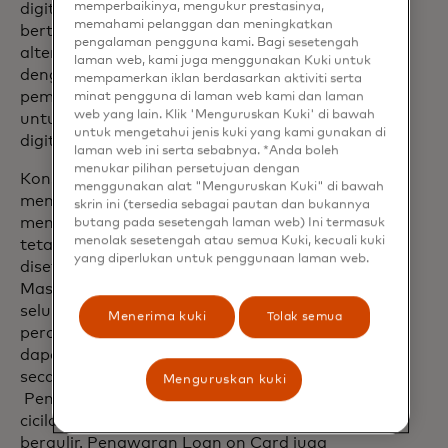
memperbaikinya, mengukur prestasinya,
digital. Kemitraan Mastercard LoanPro
memahami pelanggan dan meningkatkan
bertujuan untuk memperkenalkan
pengalaman pengguna kami. Bagi sesetengah
alternatif digital untuk bisnis kecil, mirip
laman web, kami juga menggunakan Kuki untuk
dengan bagaimana vertikal lain seperti
mempamerkan iklan berdasarkan aktiviti serta
pembayaran konsumen telah berevolusi
minat pengguna di laman web kami dan laman
web yang lain. Klik 'Menguruskan Kuki' di bawah
untuk memperkenalkan penawaran
untuk mengetahui jenis kuki yang kami gunakan di
digital baru.
laman web ini serta sebabnya. *Anda boleh
menukar pilihan persetujuan dengan
Konsep Loan on Card dirancang untuk
menggunakan alat "Menguruskan Kuki" di bawah
memungkinkan pemberi pinjaman
skrin ini (tersedia sebagai pautan dan bukannya
memberikan pinjaman angsuran jangka
butang pada sesetengah laman web) Ini termasuk
menolak sesetengah atau semua Kuki, kecuali kuki
tetap langsung kepada peminjam yang
yang diperlukan untuk penggunaan laman web.
disetujui melalui Kredensi Cicilan
Mastercard dan disediakan ke dompet
seluler secara default. Peminjam, baik
Menerima kuki
Tolak semua
perorangan maupun pemilik usaha kecil,
dapat menggunakan dana tersebut
secara online atau di dalam toko.
Menguruskan kuki
Pembayaran akan dilakukan dengan
cicilan yang dapat diprediksi, tanpa saldo
bergulir. Penawaran Loan on Card juga