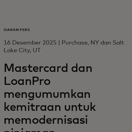
Untuk Anda
Untuk bisnis
SIARAN PERS
16 Desember 2025 | Purchase, NY dan Salt
Untuk dunia
Lake City, UT
Mastercard dan
Untuk inovator
LoanPro
Berita dan tren
mengumumkan
kemitraan untuk
memodernisasi