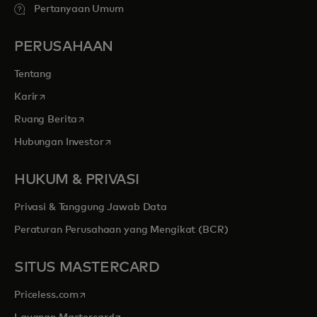
Pertanyaan Umum
PERUSAHAAN
Tentang
opens in a new tab
Karir
opens in a new tab
Ruang Berita
opens in a new tab
Hubungan Investor
HUKUM & PRIVASI
Privasi & Tanggung Jawab Data
Peraturan Perusahaan yang Mengikat (BCR)
SITUS MASTERCARD
opens in a new tab
Priceless.com
opens in a new tab