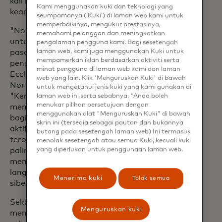
kali kurang terwakili dalam bidang
Kami menggunakan kuki dan teknologi yang
keamanan siber.
seumpamanya (‘Kuki’) di laman web kami untuk
memperbaikinya, mengukur prestasinya,
"Northeastern University berdedikasi
memahami pelanggan dan meningkatkan
untuk menyediakan pendidikan tingkat
pengalaman pengguna kami. Bagi sesetengah
laman web, kami juga menggunakan Kuki untuk
pascasarjana yang berfokus pada
mempamerkan iklan berdasarkan aktiviti serta
pengalaman dan penelitian," kata Steve
minat pengguna di laman web kami dan laman
Eccles, CEO Regional dan Dekan
web yang lain. Klik 'Menguruskan Kuki' di bawah
Northeastern University di Vancouver.
untuk mengetahui jenis kuki yang kami gunakan di
"Kemitraan dengan Mastercard ini akan
laman web ini serta sebabnya. *Anda boleh
menukar pilihan persetujuan dengan
memberikan kesempatan yang luar biasa
menggunakan alat "Menguruskan Kuki" di bawah
bagi para mahasiswa kami untuk secara
skrin ini (tersedia sebagai pautan dan bukannya
aktif berpartisipasi dalam penelitian
butang pada sesetengah laman web) Ini termasuk
terobosan di salah satu sektor yang
menolak sesetengah atau semua Kuki, kecuali kuki
yang diperlukan untuk penggunaan laman web.
paling cepat berkembang di Kanada dan
menghasilkan lulusan yang dapat
langsung terjun ke industri keamanan
Menerima kuki
Tolak semua
siber."
Sektor teknologi di Vancouver terus
Menguruskan kuki
menjadi pusat pengembangan penelitian