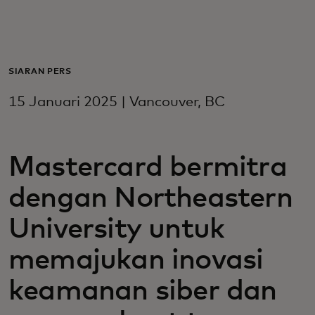
Untuk Anda
Untuk bisnis
SIARAN PERS
15 Januari 2025 | Vancouver, BC
Untuk dunia
Mastercard bermitra
Untuk inovator
dengan Northeastern
Berita dan tren
University untuk
memajukan inovasi
keamanan siber dan