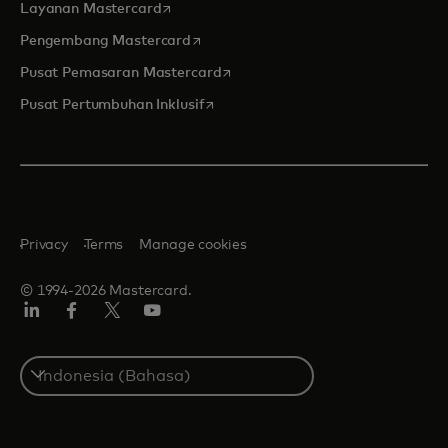
opens in a new tab
Layanan Mastercard
opens in a new tab
Pengembang Mastercard
opens in a new tab
Pusat Pemasaran Mastercard
opens in a new tab
Pusat Pertumbuhan Inklusif
Privacy
Terms
Manage cookies
© 1994-2026 Mastercard.
Linkedin
Facebook
Twitter/X
Youtube
Select
a
country