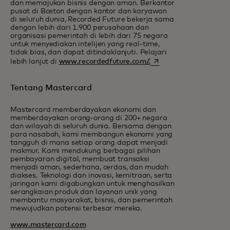
dan memajukan bisnis dengan aman. Berkantor
pusat di Boston dengan kantor dan karyawan
di seluruh dunia, Recorded Future bekerja sama
dengan lebih dari 1.900 perusahaan dan
organisasi pemerintah di lebih dari 75 negara
untuk menyediakan intelijen yang real-time,
tidak bias, dan dapat ditindaklanjuti. Pelajari
opens in a new tab
lebih lanjut di
www.recordedfuture.com/.
Tentang Mastercard
Mastercard memberdayakan ekonomi dan
memberdayakan orang-orang di 200+ negara
dan wilayah di seluruh dunia. Bersama dengan
para nasabah, kami membangun ekonomi yang
tangguh di mana setiap orang dapat menjadi
makmur. Kami mendukung berbagai pilihan
pembayaran digital, membuat transaksi
menjadi aman, sederhana, cerdas, dan mudah
diakses. Teknologi dan inovasi, kemitraan, serta
jaringan kami digabungkan untuk menghasilkan
serangkaian produk dan layanan unik yang
membantu masyarakat, bisnis, dan pemerintah
mewujudkan potensi terbesar mereka.
www.mastercard.com