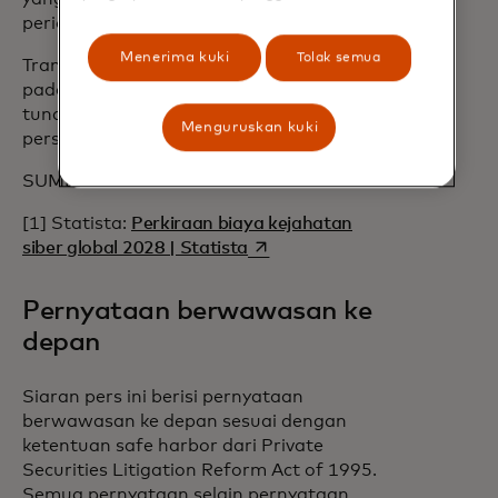
periode waktu yang sama tahun lalu.
Menerima kuki
Tolak semua
Transaksi yang diperkirakan akan selesai
pada kuartal pertama tahun 2025 ini
tunduk pada tinjauan peraturan dan
Menguruskan kuki
persyaratan penutupan lainnya.
SUMBER
[1] Statista:
Perkiraan biaya kejahatan
opens in a new tab
siber global 2028 | Statista
Pernyataan berwawasan ke
depan
Siaran pers ini berisi pernyataan
berwawasan ke depan sesuai dengan
ketentuan safe harbor dari Private
Securities Litigation Reform Act of 1995.
Semua pernyataan selain pernyataan