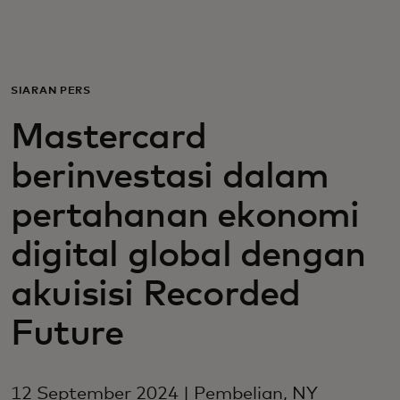
Untuk Anda
Untuk bisnis
SIARAN PERS
Mastercard
Untuk dunia
berinvestasi dalam
Untuk inovator
pertahanan ekonomi
digital global dengan
Berita dan tren
akuisisi Recorded
Future
12 September 2024 | Pembelian, NY