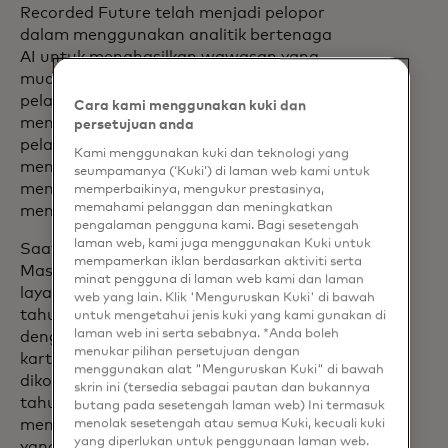
Recorded Future telah menjadi pelopor
dalam menggunakan analitik bertenaga
AI untuk menghasilkan wawasan yang
mudah diakses dan dipahami oleh
pelanggan. Teknologi ini juga
Cara kami menggunakan kuki dan
meningkatkan efisiensi dan efektivitas
persetujuan anda
pelanggan Recorded Future dalam
Kami menggunakan kuki dan teknologi yang
menggunakan platform untuk
seumpamanya (‘Kuki’) di laman web kami untuk
menginformasikan bagaimana mereka
memperbaikinya, mengukur prestasinya,
memahami pelanggan dan meningkatkan
mengatasi risiko yang teridentifikasi.
pengalaman pengguna kami. Bagi sesetengah
laman web, kami juga menggunakan Kuki untuk
Saat ini, Recorded Future dan
mempamerkan iklan berdasarkan aktiviti serta
Mastercard berkolaborasi dalam
minat pengguna di laman web kami dan laman
layanan yang didukung AI yang memberi
web yang lain. Klik 'Menguruskan Kuki' di bawah
tahu lembaga keuangan lebih cepat dan
untuk mengetahui jenis kuki yang kami gunakan di
laman web ini serta sebabnya. *Anda boleh
dengan akurasi yang lebih besar ketika
menukar pilihan persetujuan dengan
kartu kemungkinan telah
menggunakan alat "Menguruskan Kuki" di bawah
dikompromikan. Sejak diluncurkan awal
skrin ini (tersedia sebagai pautan dan bukannya
tahun ini, layanan ini telah
butang pada sesetengah laman web) Ini termasuk
menolak sesetengah atau semua Kuki, kecuali kuki
menggandakan tingkat identifikasi kartu
yang diperlukan untuk penggunaan laman web.
yang disusupi, dibandingkan dengan