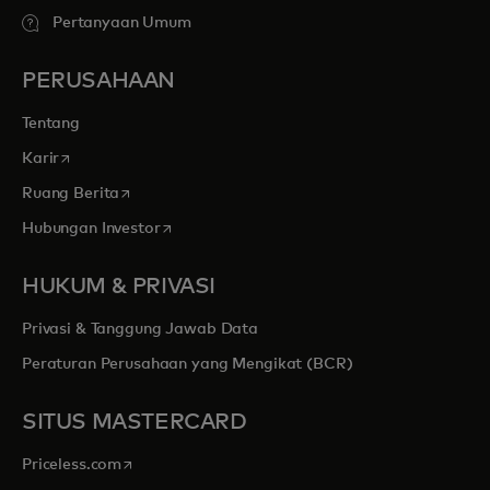
Pertanyaan Umum
PERUSAHAAN
Tentang
opens in a new tab
Karir
opens in a new tab
Ruang Berita
opens in a new tab
Hubungan Investor
HUKUM & PRIVASI
Privasi & Tanggung Jawab Data
Peraturan Perusahaan yang Mengikat (BCR)
SITUS MASTERCARD
opens in a new tab
Priceless.com