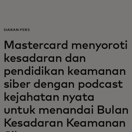
Untuk Anda
Untuk bisnis
SIARAN PERS
Mastercard menyoroti
Untuk dunia
kesadaran dan
Untuk inovator
pendidikan keamanan
siber dengan podcast
Berita dan tren
kejahatan nyata
untuk menandai Bulan
Kesadaran Keamanan