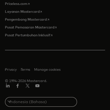
opens in a new tab
Priceless.com
opens in a new tab
Layanan Mastercard
opens in a new tab
Pengembang Mastercard
opens in a new tab
Pusat Pemasaran Mastercard
opens in a new tab
Pusat Pertumbuhan Inklusif
Privacy
Terms
Manage cookies
© 1994-2026 Mastercard.
Linkedin
Facebook
Twitter/X
Youtube
Select
a
country