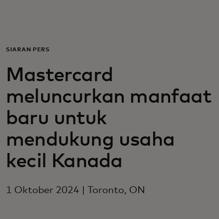
Untuk Anda
Untuk bisnis
SIARAN PERS
Mastercard
Untuk dunia
meluncurkan manfaat
Untuk inovator
baru untuk
mendukung usaha
Berita dan tren
kecil Kanada
1 Oktober 2024 | Toronto, ON