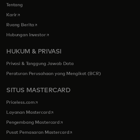
Tentang
opens in a new tab
Karir
opens in a new tab
Ruang Berita
opens in a new tab
Hubungan Investor
HUKUM & PRIVASI
Privasi & Tanggung Jawab Data
Peraturan Perusahaan yang Mengikat (BCR)
SITUS MASTERCARD
opens in a new tab
Priceless.com
opens in a new tab
Layanan Mastercard
opens in a new tab
Pengembang Mastercard
opens in a new tab
Pusat Pemasaran Mastercard