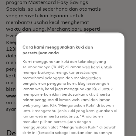
program Mastercard Easy Savings
Specials, solusi sederhana dan otomatis
yang menyatukan layanan untuk
membantu usaha kecil menghemat
waktu dan uang. Merchant baru seperti
Everand, Welcome Pickups, DocuSign,
Keeper, Adobe Acrobat Pro, Designs.ai,
Cara kami menggunakan kuki dan
123RF dan Visme telah ditambahkan ke
persetujuan anda
dalam program ini, sehingga
Kami menggunakan kuki dan teknologi yang
memberikan lebih banyak lagi
seumpamanya (‘Kuki’) di laman web kami untuk
penghematan bagi para pemegang
memperbaikinya, mengukur prestasinya,
kartu untuk alat dan layanan yang
memahami pelanggan dan meningkatkan
mereka gunakan untuk mengembangkan
pengalaman pengguna kami. Bagi sesetengah
bisnis mereka. Kunjungi
laman web, kami juga menggunakan Kuki untuk
mempamerkan iklan berdasarkan aktiviti serta
opens in a new tab
www.easysavingsspecials.com/en/
minat pengguna di laman web kami dan laman
untuk Access penawaran lokal dan
web yang lain. Klik 'Menguruskan Kuki' di bawah
syarat dan ketentuan lengkap.
untuk mengetahui jenis kuki yang kami gunakan di
laman web ini serta sebabnya. *Anda boleh
menukar pilihan persetujuan dengan
menggunakan alat "Menguruskan Kuki" di bawah
Dengarkan dari mitra
skrin ini (tersedia sebagai pautan dan bukannya