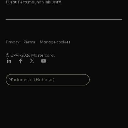
opens in a new tab
Pusat Pertumbuhan Inklusif
Privacy
Terms
Manage cookies
© 1994-2026 Mastercard.
Linkedin
Facebook
Twitter/X
Youtube
Select
a
country