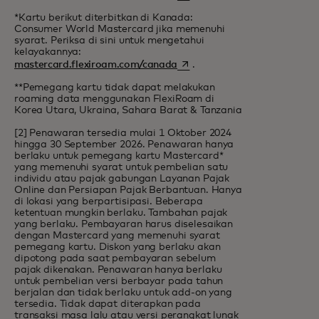
*Kartu berikut diterbitkan di Kanada:
Consumer World Mastercard jika memenuhi
syarat. Periksa di sini untuk mengetahui
kelayakannya:
opens in a new tab
mastercard.flexiroam.com/canada
.
**Pemegang kartu tidak dapat melakukan
roaming data menggunakan FlexiRoam di
Korea Utara, Ukraina, Sahara Barat & Tanzania
[2] Penawaran tersedia mulai 1 Oktober 2024
hingga 30 September 2026. Penawaran hanya
berlaku untuk pemegang kartu Mastercard*
yang memenuhi syarat untuk pembelian satu
individu atau pajak gabungan Layanan Pajak
Online dan Persiapan Pajak Berbantuan. Hanya
di lokasi yang berpartisipasi. Beberapa
ketentuan mungkin berlaku. Tambahan pajak
yang berlaku. Pembayaran harus diselesaikan
dengan Mastercard yang memenuhi syarat
pemegang kartu. Diskon yang berlaku akan
dipotong pada saat pembayaran sebelum
pajak dikenakan. Penawaran hanya berlaku
untuk pembelian versi berbayar pada tahun
berjalan dan tidak berlaku untuk add-on yang
tersedia. Tidak dapat diterapkan pada
transaksi masa lalu atau versi perangkat lunak