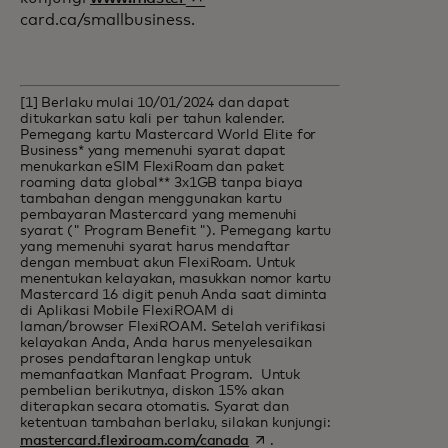
card.ca/smallbusiness.
[1] Berlaku mulai 10/01/2024 dan dapat
ditukarkan satu kali per tahun kalender.
Pemegang kartu Mastercard World Elite for
Business* yang memenuhi syarat dapat
menukarkan eSIM FlexiRoam dan paket
roaming data global** 3x1GB tanpa biaya
tambahan dengan menggunakan kartu
pembayaran Mastercard yang memenuhi
syarat (" Program Benefit "). Pemegang kartu
yang memenuhi syarat harus mendaftar
dengan membuat akun FlexiRoam. Untuk
menentukan kelayakan, masukkan nomor kartu
Mastercard 16 digit penuh Anda saat diminta
di Aplikasi Mobile FlexiROAM di
laman/browser FlexiROAM. Setelah verifikasi
kelayakan Anda, Anda harus menyelesaikan
proses pendaftaran lengkap untuk
memanfaatkan Manfaat Program. Untuk
pembelian berikutnya, diskon 15% akan
diterapkan secara otomatis. Syarat dan
ketentuan tambahan berlaku, silakan kunjungi:
opens in a new tab
mastercard.flexiroam.com/canada
.