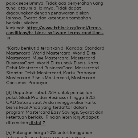
pajak sebelumnya. Tidak ada penyerahan uang
tunai atau nilai lainnya. Tidak dapat
digabungkan dengan penawaran diskon
lainnya. Syarat dan ketentuan tambahan
berlaku, silakan
kunjungi:
https://www.hrblock.ca/legal/terms-
opens in a new t
conditions/hr-block-software-terms-conditions.
*Kartu berikut diterbitkan di Kanada: Standard
Mastercard, World Mastercard, World Elite
Mastercard, Muse Mastercard, Mastercard
BusinessCard, World Elite untuk Bisnis, Kartu
Debit Mastercard BusinessCard, Mastercard
Standar Debit Mastercard, Kartu Prabayar
Mastercard Bisnis Mastercard, Mastercard
Consumer Prabayar
[3] Dapatkan rabat 25% untuk pembelian
paket Slack Pro dan Business+ hingga $202
CAD Setara saat Anda menggunakan kartu
bisnis kecil Anda yang terdaftar dalam
program Mastercard Easy Savings. Syarat dan
ketentuan berlaku. Rincian lebih lanjut dapat
opens in a new tab
ditemukan
di sini
.
[4] Potongan harga 20% untuk langganan
tahunan Asana dengan pembelanjaan