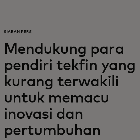
Untuk Anda
Untuk bisnis
SIARAN PERS
Mendukung para
Untuk dunia
pendiri tekfin yang
Untuk inovator
kurang terwakili
Berita dan tren
untuk memacu
inovasi dan
pertumbuhan