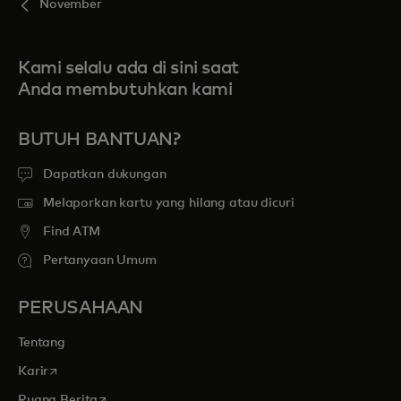
November
Kami selalu ada di sini saat
Anda membutuhkan kami
BUTUH BANTUAN?
Dapatkan dukungan
Melaporkan kartu yang hilang atau dicuri
Find ATM
Pertanyaan Umum
PERUSAHAAN
Tentang
opens in a new tab
Karir
opens in a new tab
Ruang Berita