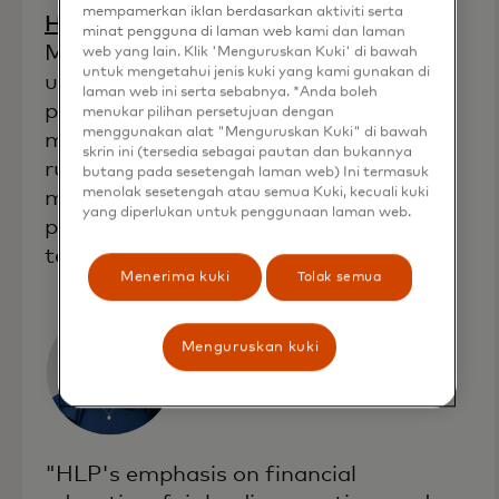
mempamerkan iklan berdasarkan aktiviti serta
opens in a new tab
Home Lending Pal
(Orlando, Fla.):
minat pengguna di laman web kami dan laman
Menyediakan alat analisis keuangan
web yang lain. Klik 'Menguruskan Kuki' di bawah
untuk mengetahui jenis kuki yang kami gunakan di
untuk pembeli rumah dan pemberi
laman web ini serta sebabnya. *Anda boleh
pinjaman yang bertujuan untuk
menukar pilihan persetujuan dengan
menggunakan alat "Menguruskan Kuki" di bawah
mengubah pengalaman pembelian
skrin ini (tersedia sebagai pautan dan bukannya
rumah tradisional dengan
butang pada sesetengah laman web) Ini termasuk
menolak sesetengah atau semua Kuki, kecuali kuki
menggabungkan inovasi teknologi,
yang diperlukan untuk penggunaan laman web.
pendidikan keuangan, dan komitmen
terhadap praktik pinjaman yang adil.
Menerima kuki
Tolak semua
Menguruskan kuki
"HLP's emphasis on financial