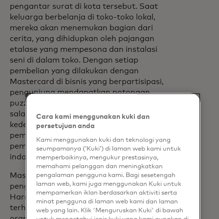
pengantar surat di kota tersebut. Saat
keluarga berbelanja di toko-toko lokal,
mereka akan menemukan bagian dari
cerita, yang dihidupkan oleh pajangan
etalase yang mempesona dan instalasi
seni di dalam toko. Dengan setiap
pembelian yang dilakukan dengan
Mastercard di bisnis yang berpartisipasi,
pengunjung mendapatkan potongan
puzzle koleksi gratis yang menampilkan
salah satu landmark kota. Ketika
Cara kami menggunakan kuki dan
kedelapan bagian tersebut terkumpul,
persetujuan anda
pembeli akan membawa pulang
Kami menggunakan kuki dan teknologi yang
pemandangan kota Fort Langley yang
seumpamanya (‘Kuki’) di laman web kami untuk
indah.
memperbaikinya, mengukur prestasinya,
memahami pelanggan dan meningkatkan
Mastercard juga bekerja sama dengan
pengalaman pengguna kami. Bagi sesetengah
laman web, kami juga menggunakan Kuki untuk
pengusaha Kanada terkenal Jillian
mempamerkan iklan berdasarkan aktiviti serta
Harris untuk merayakan komitmennya
minat pengguna di laman web kami dan laman
terhadap bisnis kecil dan mendorong
web yang lain. Klik 'Menguruskan Kuki' di bawah
orang untuk berbelanja lokal.