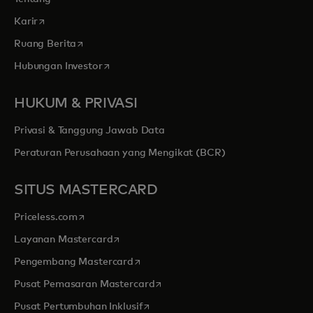
opens in a new tab
Karir
opens in a new tab
Ruang Berita
opens in a new tab
Hubungan Investor
HUKUM & PRIVASI
Privasi & Tanggung Jawab Data
Peraturan Perusahaan yang Mengikat (BCR)
SITUS MASTERCARD
opens in a new tab
Priceless.com
opens in a new tab
Layanan Mastercard
opens in a new tab
Pengembang Mastercard
opens in a new tab
Pusat Pemasaran Mastercard
opens in a new tab
Pusat Pertumbuhan Inklusif