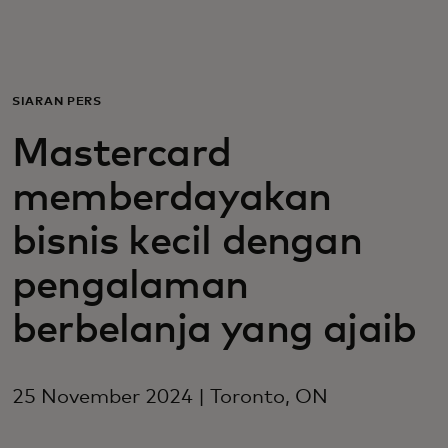
Untuk Anda
Untuk bisnis
SIARAN PERS
Mastercard
Untuk dunia
memberdayakan
Untuk inovator
bisnis kecil dengan
pengalaman
Berita dan tren
berbelanja yang ajaib
25 November 2024 | Toronto, ON