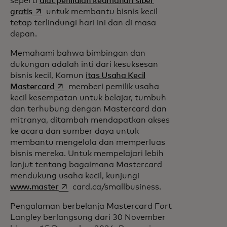
seperti
alat penilaian keamanan siber
opens in a new tab
gratis
untuk membantu bisnis kecil
tetap terlindungi hari ini dan di masa
depan.
Memahami bahwa bimbingan dan
dukungan adalah inti dari kesuksesan
bisnis kecil, Komun
itas Usaha Kecil
opens in a new tab
Mastercard
memberi pemilik usaha
kecil kesempatan untuk belajar, tumbuh
dan terhubung dengan Mastercard dan
mitranya, ditambah mendapatkan akses
ke acara dan sumber daya untuk
membantu mengelola dan memperluas
bisnis mereka. Untuk mempelajari lebih
lanjut tentang bagaimana Mastercard
mendukung usaha kecil, kunjungi
opens in a new tab
www.master
card.ca/smallbusiness.
Pengalaman berbelanja Mastercard Fort
Langley berlangsung dari 30 November