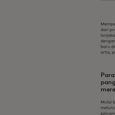
Memper
dari p
lonjak
dengan
baru d
artis,
Para
pang
mere
Mulai 
melunc
peluan