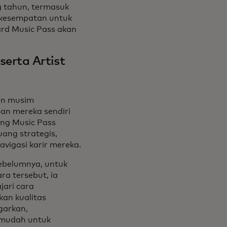
g tahun, termasuk
n kesempatan untuk
ard Music Pass akan
erta Artist
lan musim
an mereka sendiri
ng Music Pass
uang strategis,
vigasi karir mereka.
ebelumnya, untuk
a tersebut, ia
jari cara
kan kualitas
garkan,
k mudah untuk