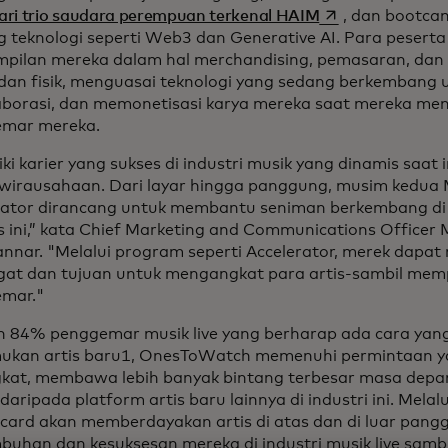
opens in a new t
ari trio saudara perempuan terkenal HAIM
, dan bootca
g teknologi seperti Web3 dan Generative AI. Para peser
mpilan mereka dalam hal merchandising, pemasaran, dan 
l dan fisik, menguasai teknologi yang sedang berkembang
aborasi, dan memonetisasi karya mereka saat mereka m
mar mereka.
ki karier yang sukses di industri musik yang dinamis saat
kewirausahaan. Dari layar hingga panggung, musim kedua 
rator dirancang untuk membantu seniman berkembang di e
s ini,” kata Chief Marketing and Communications Officer
nnar. "Melalui program seperti Accelerator, merek dapa
at dan tujuan untuk mengangkat para artis-sambil me
mar."
 84% penggemar musik live yang berharap ada cara yang 
kan artis baru1, OnesToWatch memenuhi permintaan y
kat, membawa lebih banyak bintang terbesar masa depa
daripada platform artis baru lainnya di industri ini. Melalu
card akan memberdayakan artis di atas dan di luar pan
buhan dan kesuksesan mereka di industri musik live sam