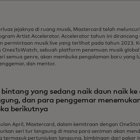
luas jejaknya di ruang musik, Mastercard telah meluncu
rogram Artist Accelerator. Accelerator tahun ini diranca
an permintaan musik live yang terlihat pada tahun 2023. 
 OnesToWatch, sebuah platform penemuan musik global u
ari semua genre, akan membuka pengalaman baru yang lu
 penggemar, dan mentor.
 bintang yang sedang naik daun naik ke
gung, dan para penggemar menemukan a
ka berikutnya
bulan April, Mastercard, dalam kemitraan dengan OneSt
urkan seri tur langsung di mana para seniman akan men
g termasuk pertunjukan langsung, bimbingan dari pakar in