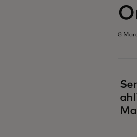
O
8 Mare
Se
ahl
Mas