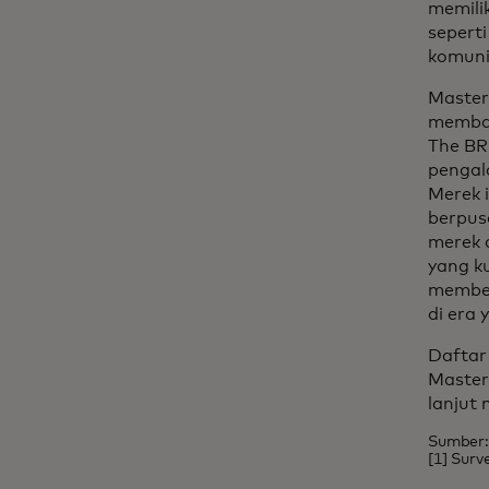
memili
sepert
komuni
Master
memba
The BR
pengala
Merek i
berpus
merek 
yang k
member
di era 
Daftar
Master
lanjut 
Sumber
[1] Sur