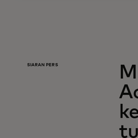
SIARAN PERS
M
A
k
t