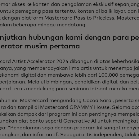
mar akses ke konten dan pengalaman eksklusif sepanjan
 untuk pemegang pass tertentu, konten di balik layar, da
at dengan platform Mastercard Pass to Priceless. Masterc
s dalam beberapa minggu mendatang.
njutkan hubungan kami dengan para pes
lerator musim pertama
card Artist Accelerator 2024 dibangun di atas keberhasi
anya, yang memberdayakan lima artis untuk menempa jal
ekonomi digital dan membawa lebih dari 100.000 pemega
erjalanan. Melalui bimbingan, pendidikan digital, dan pel
card terus mendukung para seniman ini saat mereka mena
ahun ini, Mastercard mengundang Cocoa Sarai, peserta s
ara dan tampil di Mastercard GRAMMY House. Selama acar
eksikan dampak dari program ini dan pentingnya mempela
nakan alat bantu seperti Generative AI untuk meningkat
ya: "Pengalaman saya dengan program ini sangat menye
angkan, dan informatif. Sebagai artis independen, tida