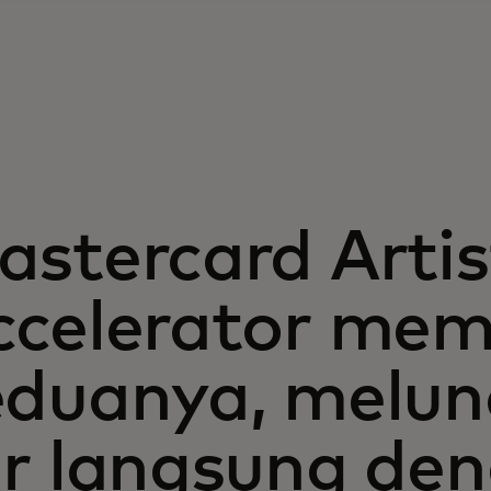
astercard Artis
ccelerator mem
eduanya, melunc
ur langsung de