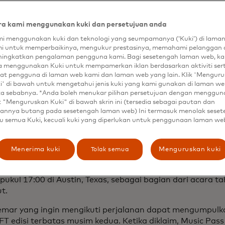
mar menemukan artis favorit mereka berikutnya.
a kami menggunakan kuki dan persetujuan anda
oWatch adalah landasan peluncuran yang telah terbukti
a berikutnya. Kami telah membantu mendorong ikon-ikon s
i menggunakan kuki dan teknologi yang seumpamanya (‘Kuki’) di lama
i untuk memperbaikinya, mengukur prestasinya, memahami pelanggan 
i, Tate McRae, The Marias, Conan Gray, dan Ashe ke pangg
ingkatkan pengalaman pengguna kami. Bagi sesetengah laman web, ka
O'Connor, Pendiri OnesToWatch. “Bersama dengan Maste
a menggunakan Kuki untuk mempamerkan iklan berdasarkan aktiviti ser
eniman peluang, alat, dan bimbingan yang mereka perlu
at pengguna di laman web kami dan laman web yang lain. Klik 'Mengur
yang berkelanjutan dan sukses. Di OneStoWatch, tidak ada
i' di bawah untuk mengetahui jenis kuki yang kami gunakan di laman web
ta sebabnya. *Anda boleh menukar pilihan persetujuan dengan menggu
dari memperjuangkan dan mendorong pertumbuhan sen
t "Menguruskan Kuki" di bawah skrin ini (tersedia sebagai pautan dan
bagi mereka untuk menjadi headliner masa depan. "
annya butang pada sesetengah laman web) Ini termasuk menolak sese
u semua Kuki, kecuali kuki yang diperlukan untuk penggunaan laman we
pertama yang bergabung dengan Artist Accelerator musi
pens in a new tab
, artis, produser, dan penulis lagu berusia 22 tahun dari
 dengan suaranya yang unik yang memadukan pengaruh n
Tolak semua
Menerima kuki
Menguruskan kuki
asik dan R&B dengan sentuhan Soul dan Funk era baru y
kan tampil bersama Mastercard di Fast Company Grill pa
pukul 17:00 di Austin, Texas, sebagai bagian dari acara 
t.
mar yang ingin mengikuti perjalanan dapat mengumpulk
FT edisi terbatas musim kedua. Ketika diklaim, Music Pas