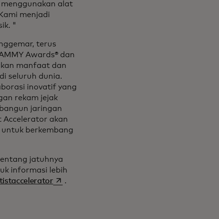
na menggunakan alat
 Kami menjadi
ik. "
enggemar, terus
RAMMY Awards® dan
rkan manfaat dan
di seluruh dunia.
borasi inovatif yang
gan rekam jejak
bangun jaringan
t Accelerator akan
n untuk berkembang
tentang jatuhnya
k informasi lebih
opens in a new tab
istaccelerator
.