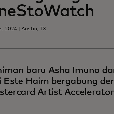
neStoWatch
t 2024 | Austin, TX
niman baru Asha Imuno da
i Este Haim bergabung de
tercard Artist Accelerator