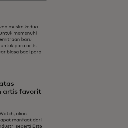
rkan musim kedua
ng untuk memenuhi
Kemitraan baru
ntuk para artis
ar biasa bagi para
 atas
rtis favorit
oWatch, akan
dapat manfaat dari
dustri seperti
Este