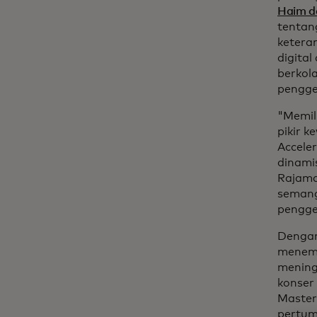
Haim d
tentan
ketera
digita
berkol
pengge
"Memili
pikir 
Accele
dinami
Rajama
semang
pengge
Dengan
menemu
mening
konser 
Master
pertum