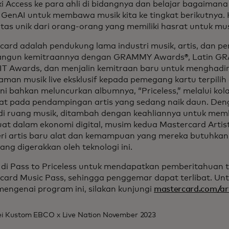
ki Access ke para ahli di bidangnya dan belajar bagaima
i GenAI untuk membawa musik kita ke tingkat berikutnya.
tas unik dari orang-orang yang memiliki hasrat untuk mus
card adalah pendukung lama industri musik, artis, dan p
ngun kemitraannya dengan GRAMMY Awards®, Latin G
IT Awards, dan menjalin kemitraan baru untuk menghadi
man musik live eksklusif kepada pemegang kartu terpilih 
ni bahkan meluncurkan albumnya, “Priceless,” melalui kola
at pada pendampingan artis yang sedang naik daun. Den
di ruang musik, ditambah dengan keahliannya untuk mem
uat dalam ekonomi digital, musim kedua Mastercard Artis
i artis baru alat dan kemampuan yang mereka butuhka
yang digerakkan oleh teknologi ini.
 di Pass to Priceless untuk mendapatkan pemberitahuan 
card Music Pass, sehingga penggemar dapat terlibat. Untu
mengenai program ini, silakan kunjungi
mastercard.com/art
:
vei Kustom EBCO x Live Nation November 2023