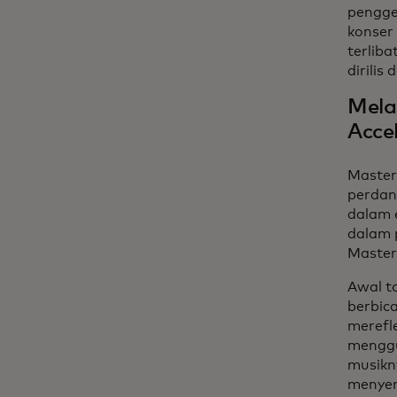
pengge
konser
terlib
dirili
Mela
Acce
Master
perdan
dalam 
dalam p
Master
Awal t
berbic
merefl
menggu
musikn
menyen