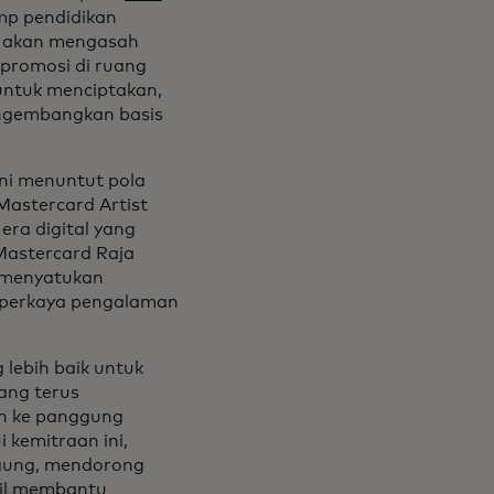
ab
mp pendidikan
ta akan mengasah
promosi di ruang
 untuk menciptakan,
engembangkan basis
 ini menuntut pola
Mastercard Artist
ra digital yang
 Mastercard Raja
t menyatukan
mperkaya pengalaman
lebih baik untuk
ang terus
n ke panggung
i kemitraan ini,
ggung, mendorong
bil membantu