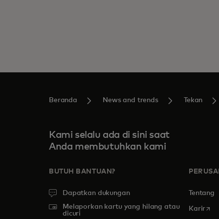
Beranda
News and trends
Tekan
Kami selalu ada di sini saat
Anda membutuhkan kami
BUTUH BANTUAN?
PERUS
Dapatkan dukungan
Tentang
Melaporkan kartu yang hilang atau
open
Karir
dicuri