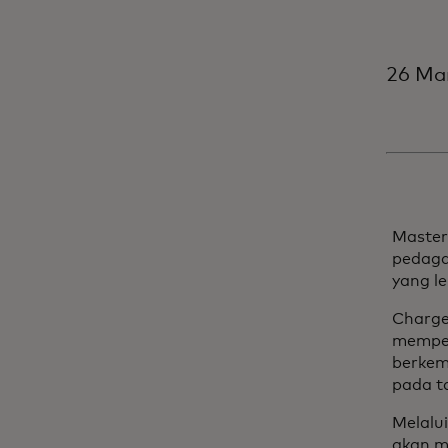
26 Mar
Master
pedaga
yang le
Charge
memper
berkem
pada t
Melalu
akan m