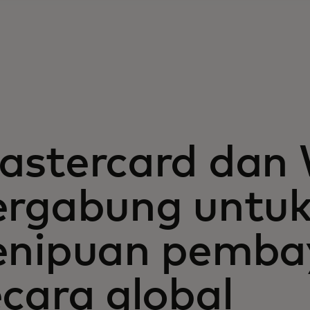
astercard dan
ergabung untu
enipuan pemba
cara global