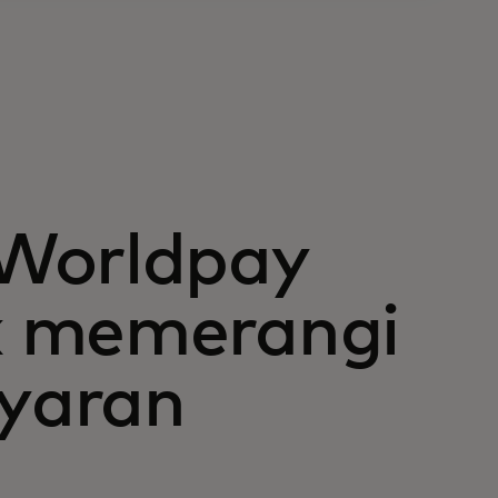
 Worldpay
k memerangi
yaran