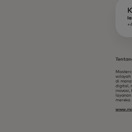
K
Ia
+
Tentan
Masterc
wilayah
di mana
digital
inovasi
layanan
mereka.
www.ma