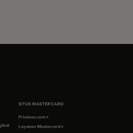
SITUS MASTERCARD
opens in a new tab
Priceless.com
gikat
opens in a new tab
Layanan Mastercard