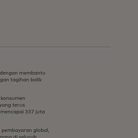
i dengan membantu
gan tagihan balik
a konsumen
yang terus
 mencapai 337 juta
i pembayaran global,
gang di seluruh