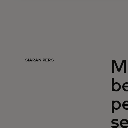
SIARAN PERS
M
b
p
se