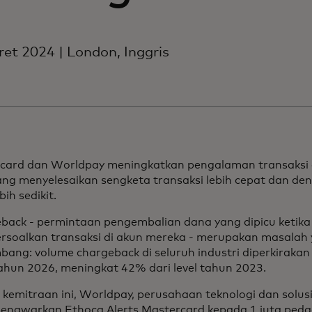
et 2024 | London, Inggris
card dan Worldpay meningkatkan pengalaman transaks
ng menyelesaikan sengketa transaksi lebih cepat dan den
bih sedikit.
back - permintaan pengembalian dana yang dipicu ketik
soalkan transaksi di akun mereka - merupakan masalah 
bang: volume chargeback di seluruh industri diperkirakan
ahun 2026, meningkat 42% dari level tahun 2023.
i kemitraan ini, Worldpay, perusahaan teknologi dan solus
enawarkan Ethoca Alerts Mastercard kepada 1 juta peda