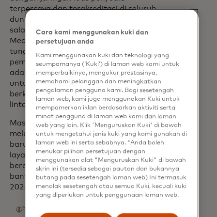
terpercaya dan terakreditasi di seluruh
dunia,” kata Jonathan Edelheit, ketua &
salah satu pendiri Asosiasi Pariwisata
Cara kami menggunakan kuki dan
Medis, “Mengembangkan antarmuka
persetujuan anda
tunggal dengan kemampuan dan layanan
Kami menggunakan kuki dan teknologi yang
pembayaran Mastercard terintegrasi
seumpamanya (‘Kuki’) di laman web kami untuk
adalah langkah penting dalam misi kami
memperbaikinya, mengukur prestasinya,
memahami pelanggan dan meningkatkan
untuk membuat perawatan kesehatan
pengalaman pengguna kami. Bagi sesetengah
berkualitas aman dan dapat diakses
laman web, kami juga menggunakan Kuki untuk
lintas batas.”
mempamerkan iklan berdasarkan aktiviti serta
minat pengguna di laman web kami dan laman
Mastercard dan MTA pertama kali
web yang lain. Klik 'Menguruskan Kuki' di bawah
meluncurkan kemampuan pembayaran
untuk mengetahui jenis kuki yang kami gunakan di
laman web ini serta sebabnya. *Anda boleh
baru ini dengan beberapa penyedia
menukar pilihan persetujuan dengan
layanan kesehatan di seluruh dunia dan
menggunakan alat "Menguruskan Kuki" di bawah
berencana untuk memperluas ke lebih
skrin ini (tersedia sebagai pautan dan bukannya
banyak penyedia secara global pada akhir
butang pada sesetengah laman web) Ini termasuk
2024.
menolak sesetengah atau semua Kuki, kecuali kuki
yang diperlukan untuk penggunaan laman web.