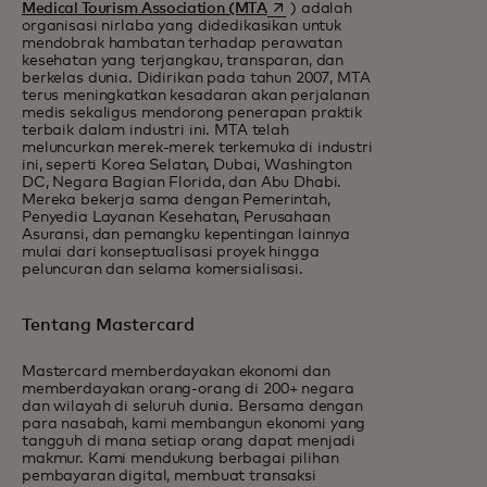
opens in a new tab
Medical Tourism Association (MTA
) adalah
organisasi nirlaba yang didedikasikan untuk
mendobrak hambatan terhadap perawatan
kesehatan yang terjangkau, transparan, dan
berkelas dunia. Didirikan pada tahun 2007, MTA
terus meningkatkan kesadaran akan perjalanan
medis sekaligus mendorong penerapan praktik
terbaik dalam industri ini. MTA telah
meluncurkan merek-merek terkemuka di industri
ini, seperti Korea Selatan, Dubai, Washington
DC, Negara Bagian Florida, dan Abu Dhabi.
Mereka bekerja sama dengan Pemerintah,
Penyedia Layanan Kesehatan, Perusahaan
Asuransi, dan pemangku kepentingan lainnya
mulai dari konseptualisasi proyek hingga
peluncuran dan selama komersialisasi.
Tentang Mastercard
Mastercard memberdayakan ekonomi dan
memberdayakan orang-orang di 200+ negara
dan wilayah di seluruh dunia. Bersama dengan
para nasabah, kami membangun ekonomi yang
tangguh di mana setiap orang dapat menjadi
makmur. Kami mendukung berbagai pilihan
pembayaran digital, membuat transaksi