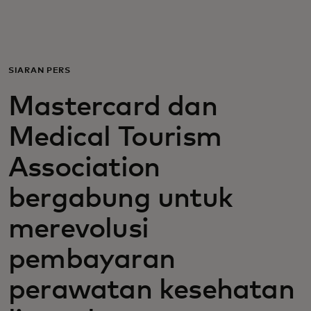
Untuk Anda
Untuk bisnis
SIARAN PERS
Mastercard dan
Untuk dunia
Medical Tourism
Untuk inovator
Association
bergabung untuk
Berita dan tren
merevolusi
pembayaran
perawatan kesehatan