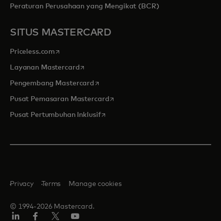
Peraturan Perusahaan yang Mengikat (BCR)
SITUS MASTERCARD
opens in a new tab
Priceless.com
opens in a new tab
Layanan Mastercard
opens in a new tab
Pengembang Mastercard
opens in a new tab
Pusat Pemasaran Mastercard
opens in a new tab
Pusat Pertumbuhan Inklusif
Privacy
Terms
Manage cookies
© 1994-2026 Mastercard.