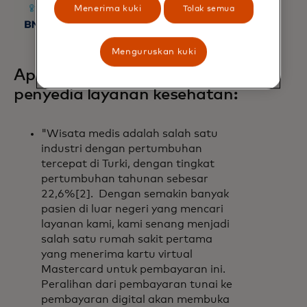
Menerima kuki
Tolak semua
Menguruskan kuki
Apa yang dikatakan oleh
penyedia layanan kesehatan:
"Wisata medis adalah salah satu
industri dengan pertumbuhan
tercepat di Turki, dengan tingkat
pertumbuhan tahunan sebesar
22,6%[2]. Dengan semakin banyak
pasien di luar negeri yang mencari
layanan kami, kami senang menjadi
salah satu rumah sakit pertama
yang menerima kartu virtual
Mastercard untuk pembayaran ini.
Peralihan dari pembayaran tunai ke
pembayaran digital akan membuka