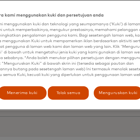
ng memberikan pintu masuk lain ke dalam ekonomi digita
erharga dan aman yang bersandar pada kekuatan data ya
a kami menggunakan kuki dan persetujuan anda
men."
i menggunakan kuki dan teknologi yang seumpamanya (‘Kuki’) di lama
card Open Banking memungkinkan pelanggan dan mitra
i untuk memperbaikinya, mengukur prestasinya, memahami pelanggan 
ingkatkan pengalaman pengguna kami. Bagi sesetengah laman web, ka
aman pembukaan akun digital yang sepenuhnya modern 
a menggunakan Kuki untuk mempamerkan iklan berdasarkan aktiviti ser
aatkan solusi yang mencakup seluruh perusahaan. Mas
at pengguna di laman web kami dan laman web yang lain. Klik 'Mengur
tem untuk semua peserta, membuat kasus penggunaan yan
i' di bawah untuk mengetahui jenis kuki yang kami gunakan di laman web
sederhana, dan lebih mudah diakses melalui perbankan t
ta sebabnya. *Anda boleh menukar pilihan persetujuan dengan menggu
t "Menguruskan Kuki" di bawah skrin ini (tersedia sebagai pautan dan
ediaan program Open Banking untuk Pembukaan Rekeni
annya butang pada sesetengah laman web) Ini termasuk menolak sese
u semua Kuki, kecuali kuki yang diperlukan untuk penggunaan laman we
pkan pada paruh pertama tahun 2024.
 terkait: Program
Mastercard Digital First™
dan layanan
k
Tolak semua
Menerima kuki
Menguruskan kuki