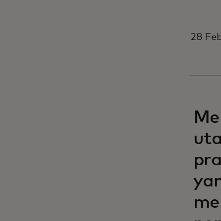
28 Feb
Me
uta
pra
yan
me