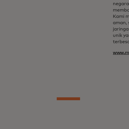
negara
memban
Kami m
aman, 
jaring
unik y
terbes
www.ma