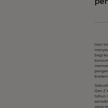
pe
Hari i
menyed
bagi k
konsum
memver
pengem
kreden
Sebua
Gen Z t
tahun 
semaki
yang me