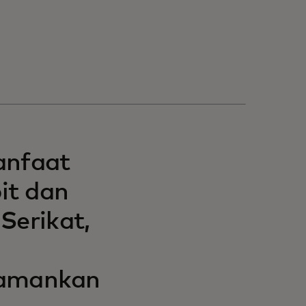
anfaat
it dan
Serikat,
amankan