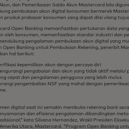
 Akun, dan Pemeriksaan Saldo Akun Mastercard bila digu
ung pembukaan akun digital konsumen bermerek Masterca
dan produk prabayar konsumen yang dapat diisi ulang tuj
card Open Banking memanfaatkan pertukaran data yan
kan oleh konsumen, memanfaatkan standar industri dan p
mendukung pengalaman pembukaan akun digital yang mu
 Open Banking untuk Pembukaan Rekening, penerbit Ma
kan hal berikut:
rifikasi kepemilikan akun dengan percaya diri
engurangi pengabaian dan akun yang tidak aktif melalui
ang cepat dan pengalaman pengguna yang lebih mulus
urangi pengembalian NSF yang mahal dengan pemeriksaan
ime.
en digital saat ini semakin membuka rekening bank secara
enyamanan dan efisiensi pengalaman dibandingkan met
radisional,” kata Silvana Hernandez, Wakil Presiden Eksek
, Amerika Utara, Mastercard. "Program Open Banking un