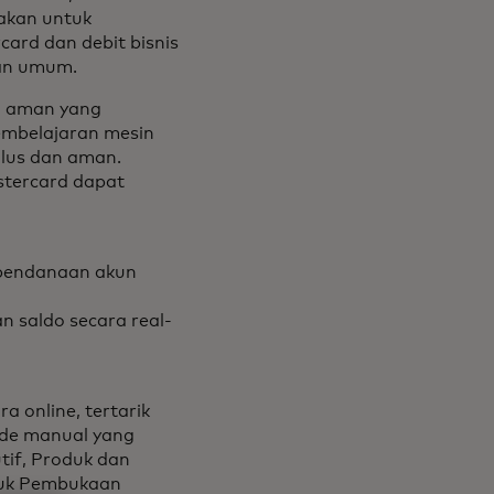
nakan untuk
rd dan debit bisnis
uan umum.
g aman yang
embelajaran mesin
lus dan aman.
stercard dapat
 pendanaan akun
 saldo secara real-
 online, tertarik
ode manual yang
utif, Produk dan
tuk Pembukaan