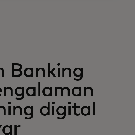
n Banking
engalaman
ing digital
yar