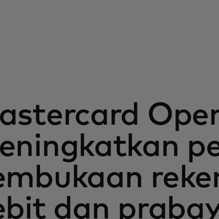
astercard Ope
eningkatkan p
embukaan reken
ebit dan praba