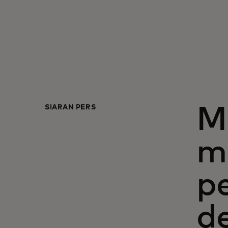
SIARAN PERS
M
m
p
d