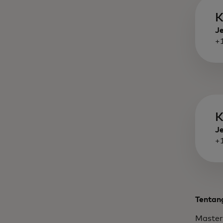
K
J
+
K
J
+
Tentan
Master