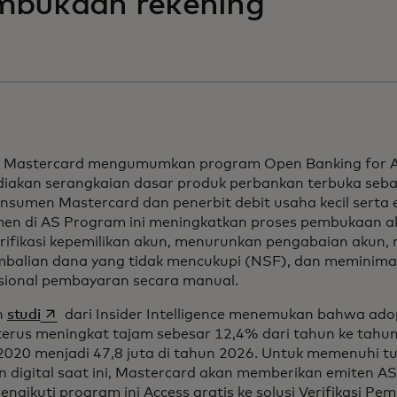
mbukaan rekening
ni Mastercard mengumumkan program Open Banking for 
iakan serangkaian dasar produk perbankan terbuka seba
onsumen Mastercard dan penerbit debit usaha kecil serta
en di AS Program ini meningkatkan proses pembukaan ak
ifikasi kepemilikan akun, menurunkan pengabaian akun,
balian dana yang tidak mencukupi (NSF), dan meminimal
sional pembayaran secara manual.
opens in a new tab
h
studi
dari Insider Intelligence menemukan bahwa ado
erus meningkat tajam sebesar 12,4% dari tahun ke tahun, 
2020 menjadi 47,8 juta di tahun 2026. Untuk memenuhi t
n digital saat ini, Mastercard akan memberikan emiten AS
ngikuti program ini Access gratis ke solusi Verifikasi Pemil