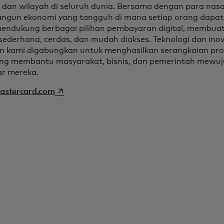
 dan wilayah di seluruh dunia. Bersama dengan para nas
gun ekonomi yang tangguh di mana setiap orang dapat
endukung berbagai pilihan pembayaran digital, membuat
sederhana, cerdas, dan mudah diakses. Teknologi dan inova
an kami digabungkan untuk menghasilkan serangkaian pr
ang membantu masyarakat, bisnis, dan pemerintah mewuj
ar mereka.
opens in a new tab
stercard.com