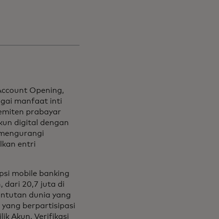
Account Opening,
gai manfaat inti
 emiten prabayar
un digital dengan
 mengurangi
kan entri
psi mobile banking
dari 20,7 juta di
untutan dunia yang
 yang berpartisipasi
ik Akun, Verifikasi