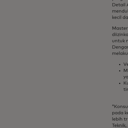
Detail
menduk
kecil 
Master
diizin
untuk 
Dengan
melaku
Ve
M
y
K
t
“Konsum
pada k
lebih t
Teknik