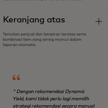
Keranjang atas
Temukan penjual dan lampiran teratas serta
kombinasi item yang sering muncul dalam
laporan otomatis
" Dengan rekomendasi Dynamic
Yield, kami tidak perlu lagi memilih
strategi rekomendasi secara manual