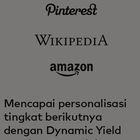
Mencapai personalisasi
tingkat berikutnya
dengan Dynamic Yield