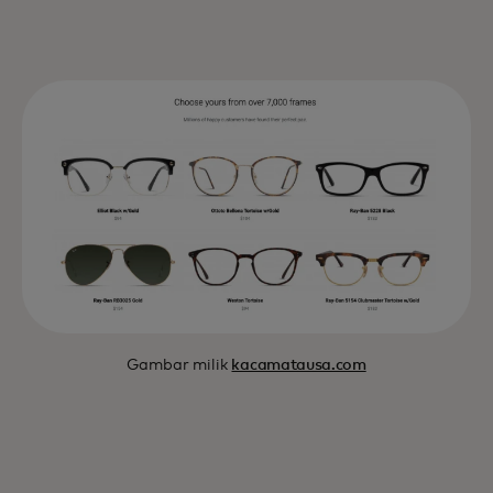
Gambar milik
kacamatausa.com