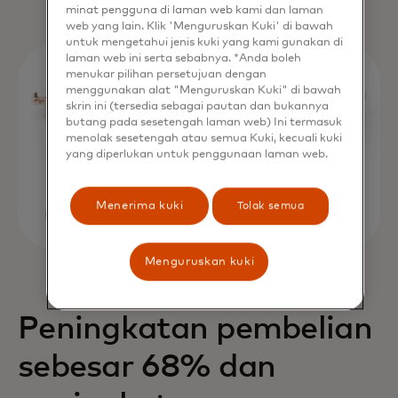
minat pengguna di laman web kami dan laman
web yang lain. Klik 'Menguruskan Kuki' di bawah
untuk mengetahui jenis kuki yang kami gunakan di
laman web ini serta sebabnya. *Anda boleh
menukar pilihan persetujuan dengan
menggunakan alat "Menguruskan Kuki" di bawah
skrin ini (tersedia sebagai pautan dan bukannya
butang pada sesetengah laman web) Ini termasuk
menolak sesetengah atau semua Kuki, kecuali kuki
yang diperlukan untuk penggunaan laman web.
Menerima kuki
Tolak semua
Menguruskan kuki
Peningkatan pembelian
sebesar 68% dan