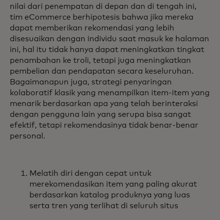
nilai dari penempatan di depan dan di tengah ini,
tim eCommerce berhipotesis bahwa jika mereka
dapat memberikan rekomendasi yang lebih
disesuaikan dengan individu saat masuk ke halaman
ini, hal itu tidak hanya dapat meningkatkan tingkat
penambahan ke troli, tetapi juga meningkatkan
pembelian dan pendapatan secara keseluruhan.
Bagaimanapun juga, strategi penyaringan
kolaboratif klasik yang menampilkan item-item yang
menarik berdasarkan apa yang telah berinteraksi
dengan pengguna lain yang serupa bisa sangat
efektif, tetapi rekomendasinya tidak benar-benar
personal.
Melatih diri dengan cepat untuk
merekomendasikan item yang paling akurat
berdasarkan katalog produknya yang luas
serta tren yang terlihat di seluruh situs