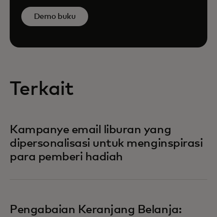
Demo buku
Terkait
Kampanye email liburan yang
dipersonalisasi untuk menginspirasi
para pemberi hadiah
Pengabaian Keranjang Belanja: