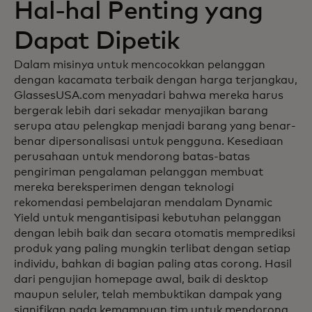
Hal-hal Penting yang
Dapat Dipetik
Dalam misinya untuk mencocokkan pelanggan
dengan kacamata terbaik dengan harga terjangkau,
GlassesUSA.com menyadari bahwa mereka harus
bergerak lebih dari sekadar menyajikan barang
serupa atau pelengkap menjadi barang yang benar-
benar dipersonalisasi untuk pengguna. Kesediaan
perusahaan untuk mendorong batas-batas
pengiriman pengalaman pelanggan membuat
mereka bereksperimen dengan teknologi
rekomendasi pembelajaran mendalam Dynamic
Yield untuk mengantisipasi kebutuhan pelanggan
dengan lebih baik dan secara otomatis memprediksi
produk yang paling mungkin terlibat dengan setiap
individu, bahkan di bagian paling atas corong. Hasil
dari pengujian homepage awal, baik di desktop
maupun seluler, telah membuktikan dampak yang
signifikan pada kemampuan tim untuk mendorong