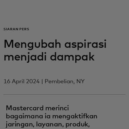
Untuk Anda
Untuk bisnis
SIARAN PERS
Mengubah aspirasi
Untuk dunia
menjadi dampak
Untuk inovator
16 April 2024 | Pembelian, NY
Berita dan tren
Mastercard merinci
bagaimana ia mengaktifkan
jaringan, layanan, produk,