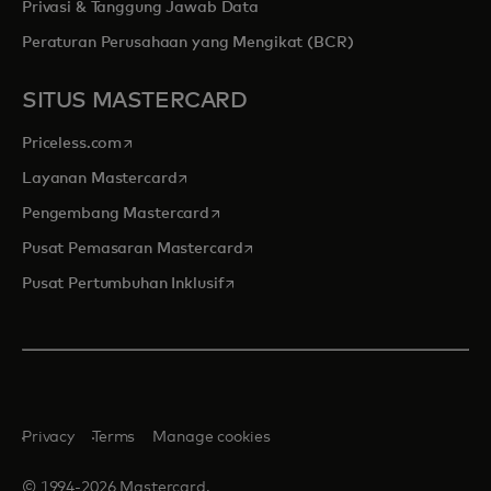
Privasi & Tanggung Jawab Data
Peraturan Perusahaan yang Mengikat (BCR)
SITUS MASTERCARD
opens in a new tab
Priceless.com
opens in a new tab
Layanan Mastercard
opens in a new tab
Pengembang Mastercard
opens in a new tab
Pusat Pemasaran Mastercard
opens in a new tab
Pusat Pertumbuhan Inklusif
Privacy
Terms
Manage cookies
© 1994-2026 Mastercard.