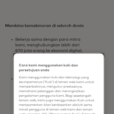
Membina kemakmuran di seluruh dunia
Bekerja sama dengan para mitra
kami, menghubungkan lebih dari
870 juta orang ke ekonomi digital,
mendekati target kami sebesar 1
miliar pada tahun 2025; dan 48 juta
Cara kami menggunakan kuki dan
usaha kecil, mendekati target kami
persetujuan anda
sebesar 50 juta pada tahun 2025.
Kami menggunakan kuki dan teknologi yang
Memberikan solusi kepada 37 juta
seumpamanya (‘Kuki’) di laman web kami untuk
pengusaha wanita yang dapat
memperbaikinya, mengukur prestasinya,
membantu mereka
memahami pelanggan dan meningkatkan
mengembangkan bisnis mereka,
pengalaman pengguna kami. Bagi sesetengah
laman web, kami juga menggunakan Kuki untuk
melampaui target kami sebesar 25
mempamerkan iklan berdasarkan aktiviti serta
juta; kami akan terus fokus untuk
minat pengguna di laman web kami dan laman
mendukung pengusaha wanita