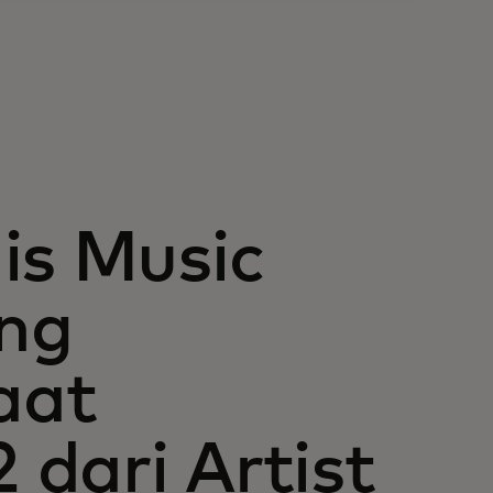
is Music
ang
aat
dari Artist