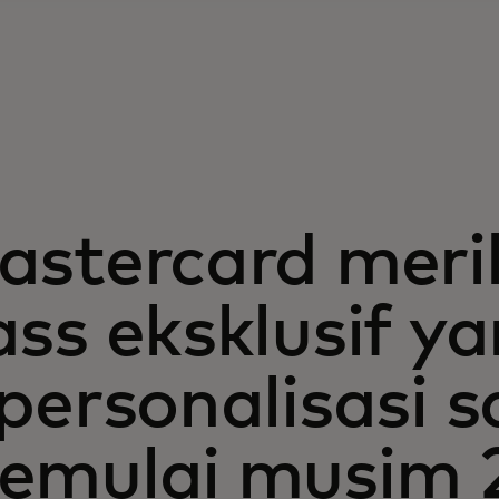
astercard meril
ss eksklusif y
personalisasi s
emulai musim 2 