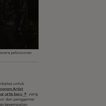
 acara peluncuran
erbatas untuk
rogram Artist
opens in a new tab
ar artis baru
yang
ktor dan penggemar
 dan kesempatan