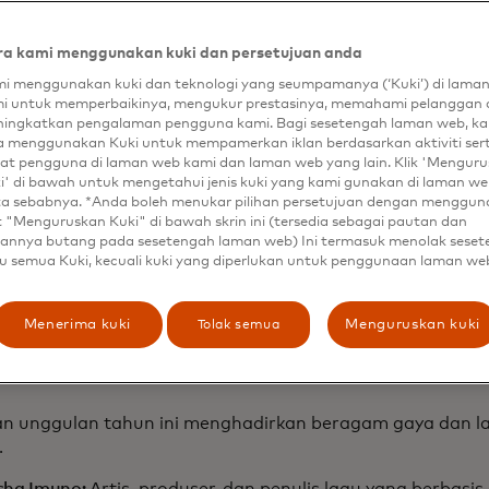
ccess tiket konser untuk pertunjukan langsung akhir tahu
a kami menggunakan kuki dan persetujuan anda
 Mastercard Artist Accelerator Este Haim, dari trio nom
i musim kedua dengan pertemuan puncak di Los Angele
i menggunakan kuki dan teknologi yang seumpamanya (‘Kuki’) di lama
i untuk memperbaikinya, mengukur prestasinya, memahami pelanggan 
Watch. Artist Accelerator diluncurkan pada tahun 2023 
ingkatkan pengalaman pengguna kami. Bagi sesetengah laman web, ka
kenalkan seniman yang baru muncul kepada teknologi W
a menggunakan Kuki untuk mempamerkan iklan berdasarkan aktiviti ser
tu mereka menciptakan, memasarkan, dan memonetisas
at pengguna di laman web kami dan laman web yang lain. Klik 'Mengur
 lebih baik. Program tahun ini berkembang dengan kemi
i' di bawah untuk mengetahui jenis kuki yang kami gunakan di laman web
Watch, sebuah platform penemuan musik global, yang 
ta sebabnya. *Anda boleh menukar pilihan persetujuan dengan menggu
t "Menguruskan Kuki" di bawah skrin ini (tersedia sebagai pautan dan
tudio ke atas panggung - seiring dengan meningkatnya pe
annya butang pada sesetengah laman web) Ini termasuk menolak sese
ng mencapai rekor tertinggi.
u semua Kuki, kecuali kuki yang diperlukan untuk penggunaan laman we
 yang Anda buat adalah bagian dari diri Anda. Itulah me
angat dengan apa yang kami ciptakan," ujar Haim dalam
Tolak semua
Menerima kuki
Menguruskan kuki
Accelerator.
n unggulan tahun ini menghadirkan beragam gaya dan la
.