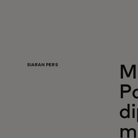
SIARAN PERS
M
Pa
di
m