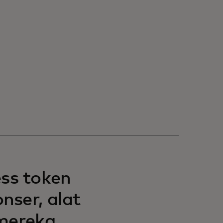
ss token
nser, alat
 mereka