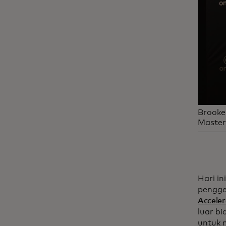
Brooke
Master
Hari i
pengge
Acceler
luar b
untuk 