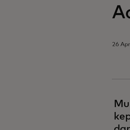
A
26 Apr
Mu
kep
dan