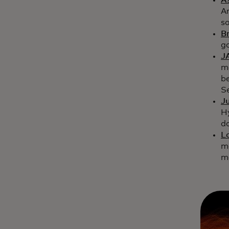
A
A
s
Br
g
J
m
b
S
Ju
Hy
d
Lo
m
m