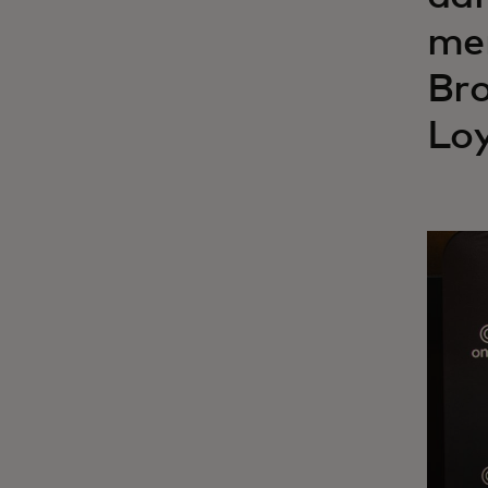
men
Bro
Loy