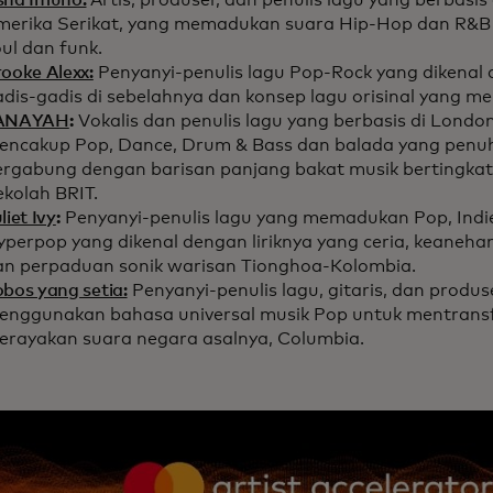
sha Imuno:
Artis, produser, dan penulis lagu yang berbasis 
merika Serikat, yang memadukan suara Hip-Hop dan R&B 
oul dan funk.
ooke Alexx:
Penyanyi-penulis lagu Pop-Rock yang dikenal
adis-gadis di sebelahnya dan konsep lagu orisinal yang 
ANAYAH
:
Vokalis dan penulis lagu yang berbasis di Lond
encakup Pop, Dance, Drum & Bass dan balada yang penuh
ergabung dengan barisan panjang bakat musik bertingkat
ekolah BRIT.
liet Ivy
:
Penyanyi-penulis lagu yang memadukan Pop, Indie
perpop yang dikenal dengan liriknya yang ceria, keanehan 
an perpaduan sonik warisan Tionghoa-Kolombia.
bos yang setia:
Penyanyi-penulis lagu, gitaris, dan prod
enggunakan bahasa universal musik Pop untuk mentrans
erayakan suara negara asalnya, Columbia.