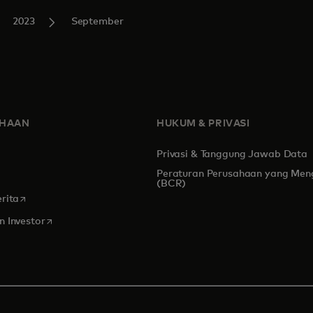
2023
September
AHAAN
HUKUM & PRIVASI
Privasi & Tanggung Jawab Data
Peraturan Perusahaan yang Men
s in a new tab
(BCR)
opens in a new tab
rita
opens in a new tab
 Investor