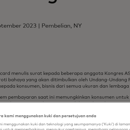
ptember 2023 | Pembelian, NY
card menulis surat kepada beberapa anggota Kongres AS
oti bahaya yang akan ditimbulkan oleh Undang-Undang 
 kepada konsumen, bisnis dari semua ukuran dan lembaga
tem pembayaran saat ini memungkinkan konsumen untuk
ian dengan aman dan aman sambil mendapatkan Access k
t berharga seperti nol kewajiban. Manfaat-manfaat ini s
a kami menggunakan kuki dan persetujuan anda
tersebut menjelaskan bagaimana Undang-Undang Persain
i menggunakan kuki dan teknologi yang seumpamanya (‘Kuki’) di lama
enghilangkan pilihan konsumen, mengikis keamanan, men
i untuk memperbaikinya, mengukur prestasinya, memahami pelanggan 