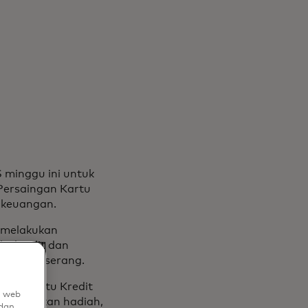
 minggu ini untuk
Persaingan Kartu
 keuangan.
 melakukan
e kredit dan
edang diserang.
gan Kartu Kredit
n web
ghilangkan hadiah,
dan