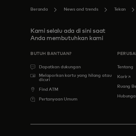
Beranda
News and trends
Tekan
Kami selalu ada di sini saat
Anda membutuhkan kami
BUTUH BANTUAN?
PERUS
Dapatkan dukungan
Tentang
Melaporkan kartu yang hilang atau
open
Karir
dicuri
Ruang Be
Find ATM
Hubungan
Pertanyaan Umum