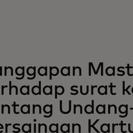
anggapan Mast
erhadap surat 
entang Undang
ersaingan Kartu