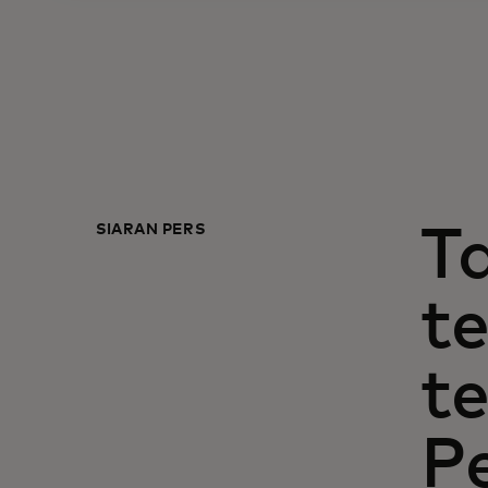
SIARAN PERS
T
t
t
P