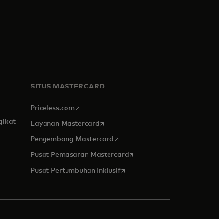
SITUS MASTERCARD
opens in a new tab
Priceless.com
gikat
opens in a new tab
Layanan Mastercard
opens in a new tab
Pengembang Mastercard
opens in a new tab
Pusat Pemasaran Mastercard
opens in a new tab
Pusat Pertumbuhan Inklusif