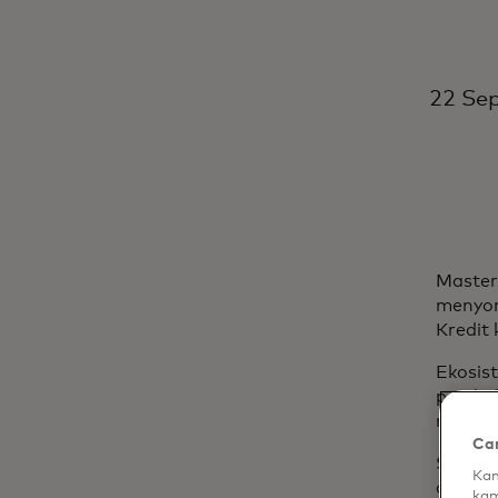
22 Se
Master
menyor
Kredit
Ekosis
pembel
manfaa
Car
Surat 
Kam
akan m
kam