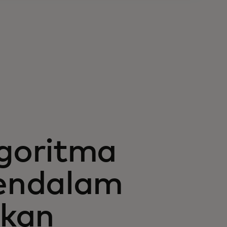
m
goritma
endalam
ikan