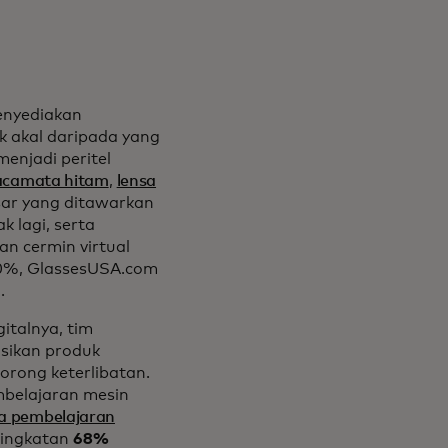
enyediakan
k akal daripada yang
enjadi peritel
acamata hitam
,
lensa
sar yang ditawarkan
 lagi, serta
 cermin virtual
00%, GlassesUSA.com
.
talnya, tim
sikan produk
rong keterlibatan.
mbelajaran mesin
a pembelajaran
ningkatan
68%