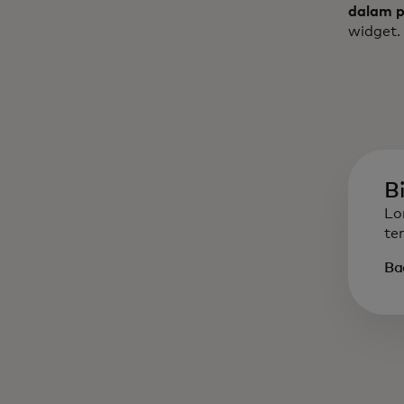
dalam p
widget.
B
Lo
te
Bac