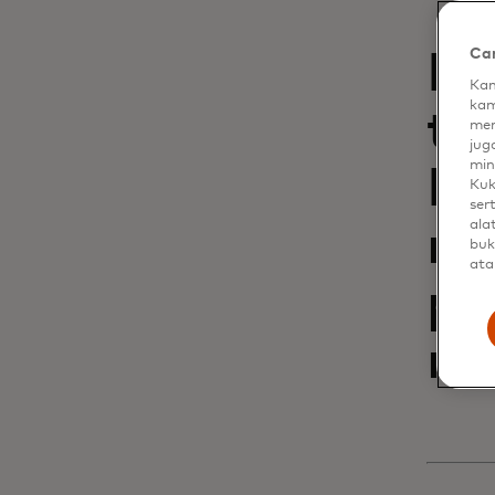
Car
Me
Kam
kam
ti
men
jug
min
Dy
Kuk
ser
ala
me
buk
ata
pe
me