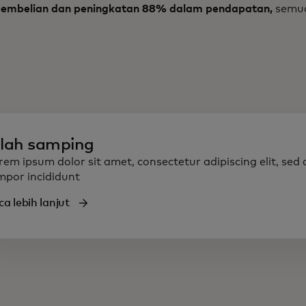
embelian dan peningkatan 88% dalam pendapatan,
semua
ilah samping
rem ipsum dolor sit amet, consectetur adipiscing elit, sed
mpor incididunt
a lebih lanjut