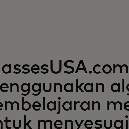
lassesUSA.co
enggunakan al
embelajaran m
ntuk menyesua