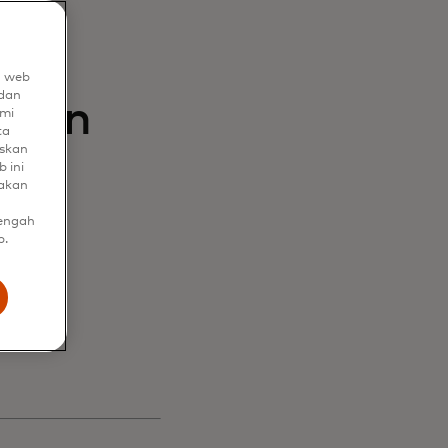
i
n web
dan
ngan
mi
ta
uskan
 ini
nakan
gan
tengah
b.
an