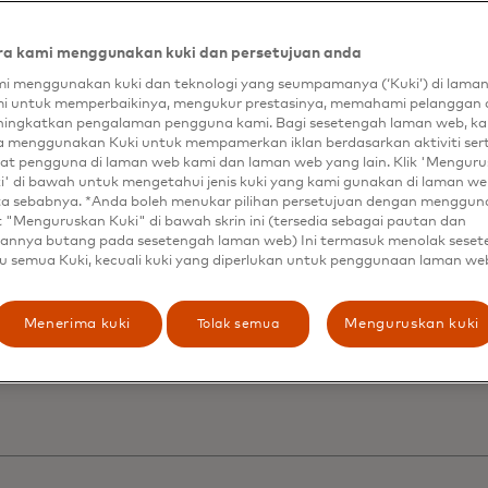
a kami menggunakan kuki dan persetujuan anda
ncapai personalisas
i menggunakan kuki dan teknologi yang seumpamanya (‘Kuki’) di lama
i untuk memperbaikinya, mengukur prestasinya, memahami pelanggan 
ngkat berikutnya de
ingkatkan pengalaman pengguna kami. Bagi sesetengah laman web, ka
a menggunakan Kuki untuk mempamerkan iklan berdasarkan aktiviti ser
at pengguna di laman web kami dan laman web yang lain. Klik 'Mengur
namic Yield untuk
i' di bawah untuk mengetahui jenis kuki yang kami gunakan di laman web
ta sebabnya. *Anda boleh menukar pilihan persetujuan dengan menggu
t "Menguruskan Kuki" di bawah skrin ini (tersedia sebagai pautan dan
mperdalam hubun
annya butang pada sesetengah laman web) Ini termasuk menolak sese
u semua Kuki, kecuali kuki yang diperlukan untuk penggunaan laman we
langgan dan
Tolak semua
Menerima kuki
Menguruskan kuki
ningkatkan penjual