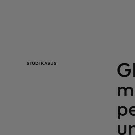
STUDI KASUS
G
m
p
u