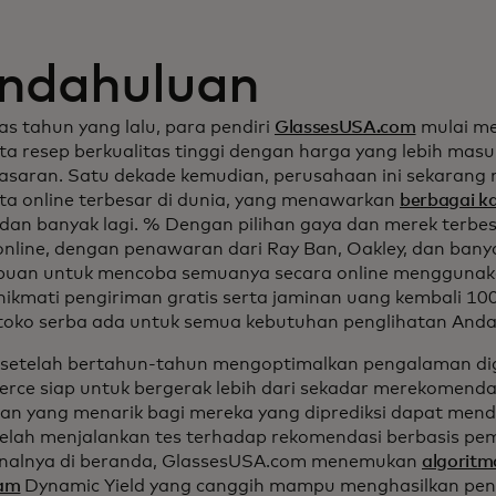
ndahuluan
as tahun yang lalu, para pendiri
GlassesUSA.com
mulai m
a resep berkualitas tinggi dengan harga yang lebih masu
 pasaran. Satu dekade kemudian, perusahaan ini sekarang m
a online terbesar di dunia, yang menawarkan
berbagai k
 dan banyak lagi. % Dengan pilihan gaya dan merek terbe
online, dengan penawaran dari Ray Ban, Oakley, dan banyak
an untuk mencoba semuanya secara online menggunakan
ikmati pengiriman gratis serta jaminan uang kembali 1
toko serba ada untuk semua kebutuhan penglihatan Anda
etelah bertahun-tahun mengoptimalkan pengalaman digi
ce siap untuk bergerak lebih dari sekadar merekomenda
n yang menarik bagi mereka yang diprediksi dapat mendo
elah menjalankan tes terhadap rekomendasi berbasis pe
onalnya di beranda, GlassesUSA.com menemukan
algoritm
am
Dynamic Yield yang canggih mampu menghasilkan pe