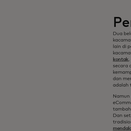
Pe
Dua bel
kacamat
lain di
kacamat
kontak
,
secara 
kemampu
dan men
adalah 
Namun s
eCommer
tambaha
Dan set
tradisi
mendal