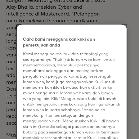
sangat menantang untuk dideteksi,” kata
Ajay Bhalla, presiden Cyber and
Intelligence di Mastercard. "Pelanggan
mereka melewati semua pemeriksaan
yang diperlukan dan mengirim uangnya
sendiri; penjahat tidak perlu membobol
Cara kami menggunakan kuki dan
langkah-langkah keamanan apa pun.
persetujuan anda
Karena kita semua menjalani kehidupan
Kami menggunakan kuki dan teknologi yang
yang lebih digital, jenis penipuan ini
seumpamanya (‘Kuki’) di laman web kami untuk
mengikis kepercayaan diri korban untuk
memperbaikinya, mengukur prestasinya,
berinteraksi secara online. Tujuan kami
memahami pelanggan dan meningkatkan
adalah membangun dan
pengalaman pengguna kami. Bagi sesetengah
mempertahankan kepercayaan tersebut.
laman web, kami juga menggunakan Kuki untuk
mempamerkan iklan berdasarkan aktiviti serta
Dengan menggunakan teknologi AI
minat pengguna di laman web kami dan laman
terbaru, kami membantu bank
web yang lain. Klik 'Menguruskan Kuki' di bawah
mengidentifikasi dan memprediksi
untuk mengetahui jenis kuki yang kami gunakan di
pembayaran mana yang dilakukan
laman web ini serta sebabnya. *Anda boleh
menukar pilihan persetujuan dengan
kepada penipu dan menghentikannya
menggunakan alat "Menguruskan Kuki" di bawah
secara real-time."
skrin ini (tersedia sebagai pautan dan bukannya
butang pada sesetengah laman web) Ini termasuk
Mastercard telah menggunakan AI
menolak sesetengah atau semua Kuki, kecuali kuki