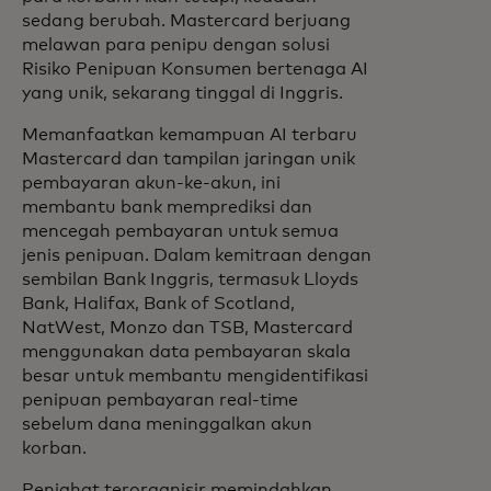
sedang berubah. Mastercard berjuang
melawan para penipu dengan solusi
Risiko Penipuan Konsumen bertenaga AI
yang unik, sekarang tinggal di Inggris.
Memanfaatkan kemampuan AI terbaru
Mastercard dan tampilan jaringan unik
pembayaran akun-ke-akun, ini
membantu bank memprediksi dan
mencegah pembayaran untuk semua
jenis penipuan. Dalam kemitraan dengan
sembilan Bank Inggris, termasuk Lloyds
Bank, Halifax, Bank of Scotland,
NatWest, Monzo dan TSB, Mastercard
menggunakan data pembayaran skala
besar untuk membantu mengidentifikasi
penipuan pembayaran real-time
sebelum dana meninggalkan akun
korban.
Penjahat terorganisir memindahkan