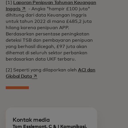
[1]
Laporan Penipuan Tahunan Keuangan
opens in a new tab
Inggris
- Angka "hampir £100 juta"
dihitung dari data Keuangan Inggris
untuk tahun 2022 di mana £485,2 juta
hilang karena penipuan APP.
Berdasarkan persentase peningkatan
deteksi TSB dan pembayaran penipuan
yang berhasil dicegah, £97 juta akan
dihemat di seluruh sektor perbankan
berdasarkan data UKF terbaru.
[2] Seperti yang dilaporkan oleh
ACI dan
opens in a new tab
Global Data
Kontak media
Tom Esslemont, C & I Komunikasi,