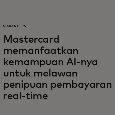
Untuk Anda
Untuk bisnis
SIARAN PERS
Mastercard
Untuk dunia
memanfaatkan
Untuk inovator
kemampuan AI-nya
untuk melawan
Berita dan tren
penipuan pembayaran
real-time