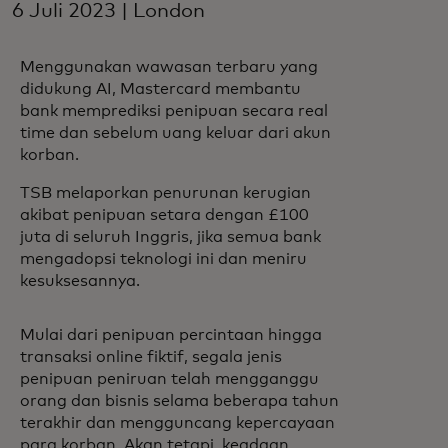
6 Juli 2023 | London
Menggunakan wawasan terbaru yang
didukung AI, Mastercard membantu
bank memprediksi penipuan secara real
time dan sebelum uang keluar dari akun
korban.
TSB melaporkan penurunan kerugian
akibat penipuan setara dengan £100
juta di seluruh Inggris, jika semua bank
mengadopsi teknologi ini dan meniru
kesuksesannya.
Mulai dari penipuan percintaan hingga
transaksi online fiktif, segala jenis
penipuan peniruan telah mengganggu
orang dan bisnis selama beberapa tahun
terakhir dan mengguncang kepercayaan
para korban. Akan tetapi, keadaan