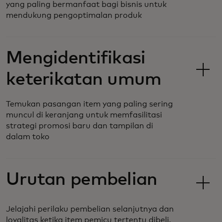
yang paling bermanfaat bagi bisnis untuk
mendukung pengoptimalan produk
Mengidentifikasi
keterikatan umum
Temukan pasangan item yang paling sering
muncul di keranjang untuk memfasilitasi
strategi promosi baru dan tampilan di
dalam toko
Urutan pembelian
Jelajahi perilaku pembelian selanjutnya dan
loyalitas ketika item pemicu tertentu dibeli.