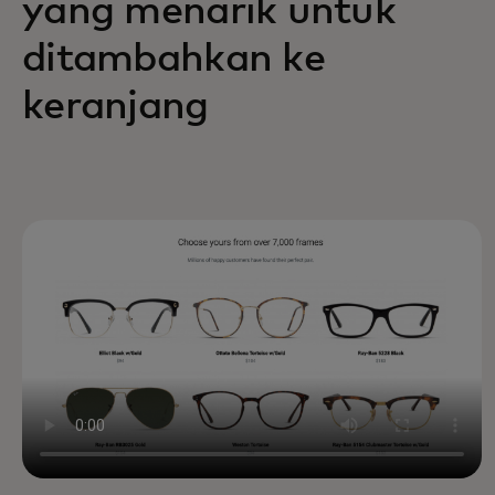
yang menarik untuk
ditambahkan ke
keranjang