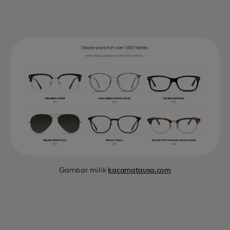
Gambar milik
kacamatausa.com