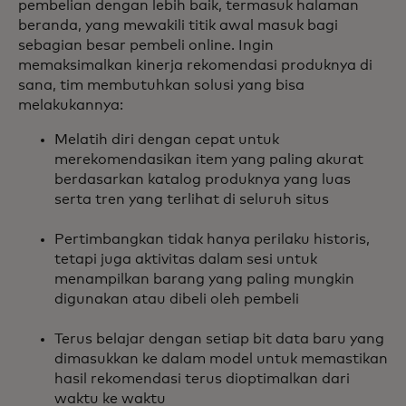
pembelian dengan lebih baik, termasuk halaman
beranda, yang mewakili titik awal masuk bagi
sebagian besar pembeli online. Ingin
memaksimalkan kinerja rekomendasi produknya di
sana, tim membutuhkan solusi yang bisa
melakukannya:
Melatih diri dengan cepat untuk
merekomendasikan item yang paling akurat
berdasarkan katalog produknya yang luas
serta tren yang terlihat di seluruh situs
Pertimbangkan tidak hanya perilaku historis,
tetapi juga aktivitas dalam sesi untuk
menampilkan barang yang paling mungkin
digunakan atau dibeli oleh pembeli
Terus belajar dengan setiap bit data baru yang
dimasukkan ke dalam model untuk memastikan
hasil rekomendasi terus dioptimalkan dari
waktu ke waktu