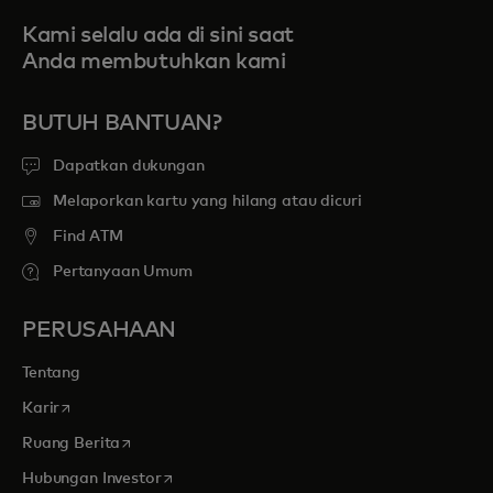
Kami selalu ada di sini saat
Anda membutuhkan kami
BUTUH BANTUAN?
Dapatkan dukungan
Melaporkan kartu yang hilang atau dicuri
Find ATM
Pertanyaan Umum
PERUSAHAAN
Tentang
opens in a new tab
Karir
opens in a new tab
Ruang Berita
opens in a new tab
Hubungan Investor