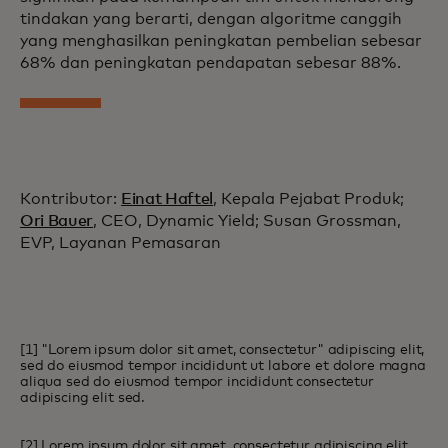
tindakan yang berarti, dengan algoritme canggih
yang menghasilkan peningkatan pembelian sebesar
68% dan peningkatan pendapatan sebesar 88%.
Kontributor:
Einat Haftel
, Kepala Pejabat Produk;
Ori Bauer
, CEO, Dynamic Yield; Susan Grossman,
EVP, Layanan Pemasaran
[1] "Lorem ipsum dolor sit amet, consectetur" adipiscing elit,
sed do eiusmod tempor incididunt ut labore et dolore magna
aliqua sed do eiusmod tempor incididunt consectetur
adipiscing elit sed.
[2] Lorem ipsum dolor sit amet, consectetur adipiscing elit,