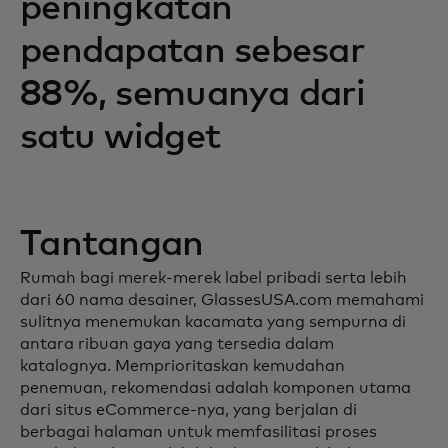
peningkatan
pendapatan sebesar
88%, semuanya dari
satu widget
Tantangan
Rumah bagi merek-merek label pribadi serta lebih
dari 60 nama desainer, GlassesUSA.com memahami
sulitnya menemukan kacamata yang sempurna di
antara ribuan gaya yang tersedia dalam
katalognya. Memprioritaskan kemudahan
penemuan, rekomendasi adalah komponen utama
dari situs eCommerce-nya, yang berjalan di
berbagai halaman untuk memfasilitasi proses