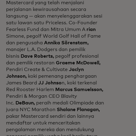
Mastercard yang telah menjalani
perjalanan kewirausahaan secara
langsung — akan menyelenggarakan sesi
satu lawan satu Priceless. Co-Founder
Fearless Fund dan Mitra Umum A
rian
Simone, pegolf World Golf Hall of Fame
dan pengusaha
Annika Sörenstam,
manajer L.A. Dodgers dan pemilik
bisnis
Dave Roberts,
pegolf profesional
dan pemilik restoran
Graeme McDowell,
Pendiri Create & Cultivate
Jaclyn
Johnson,
koki pemenang penghargaan
James Beard
JJ Johnso
n, koki terkenal
Red Rooster Harlem
Marcus Samuelsson,
Pendiri & Morgan CEO Blavity
Inc.
DeBaun,
peraih medali Olimpiade dan
juara NYC Marathon
Shalane Flanagan,
pakar Mastercard sendiri dan lainnya
mendaftar untuk menceritakan
pengalaman mereka dan mendukung