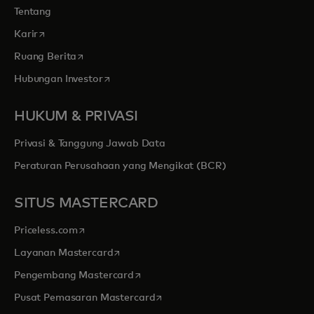
Tentang
opens in a new tab
Karir
opens in a new tab
Ruang Berita
opens in a new tab
Hubungan Investor
HUKUM & PRIVASI
Privasi & Tanggung Jawab Data
Peraturan Perusahaan yang Mengikat (BCR)
SITUS MASTERCARD
opens in a new tab
Priceless.com
opens in a new tab
Layanan Mastercard
opens in a new tab
Pengembang Mastercard
opens in a new tab
Pusat Pemasaran Mastercard