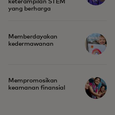
keterampilan STEM
yang berharga
opens in a new tab
Memberdayakan
kedermawanan
opens in a new tab
Mempromosikan
keamanan finansial