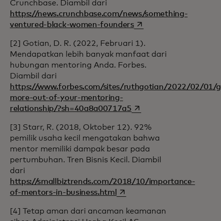
Crunchbase. Diambil dari
https://news.crunchbase.com/news/something-
opens in a new tab
ventured-black-women-founders
[2]
Gotian, D. R. (2022, Februari 1).
Mendapatkan lebih banyak manfaat dari
hubungan mentoring Anda. Forbes.
Diambil dari
https://www.forbes.com/sites/ruthgotian/2022/02/01/g
more-out-of-your-mentoring-
opens in a new tab
relationship/?sh=40a8a00717a5
[3]
Starr, R. (2018, Oktober 12). 92%
pemilik usaha kecil mengatakan bahwa
mentor memiliki dampak besar pada
pertumbuhan. Tren Bisnis Kecil. Diambil
dari
https://smallbiztrends.com/2018/10/importance-
opens in a new tab
of-mentors-in-business.html
[4] Tetap aman dari ancaman keamanan