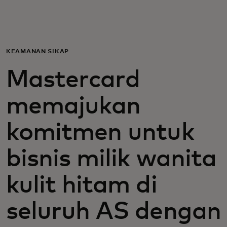
Untuk Anda
Untuk bisnis
KEAMANAN SIKAP
Mastercard
Untuk dunia
memajukan
Untuk inovator
komitmen untuk
Berita dan tren
bisnis milik wanita
kulit hitam di
seluruh AS dengan