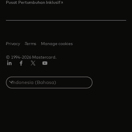
opens in a new tab
Pusat Pertumbuhan Inklusif
Privacy
Terms
Manage cookies
© 1994-2026 Mastercard.
Linkedin
Facebook
Twitter/X
Youtube
Select
a
country