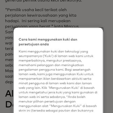
generasi pemilik usaha kecil berikutnya.
"Pemilik usaha kecil terikat oleh
perjalanan kewirausahaan yang kita
hadapi. Ini sering kali merupakan
perjuangan yang berat," kata Marcus
Samuelsson, koki Red Rooster Harlem
yang terkenal. "Restoran dan bisnis milik
Cara kami menggunakan kuki dan
warga kulit hitam, khususnya, telah
persetujuan anda
terdampak secara tidak proporsional oleh
Kami menggunakan kuki dan teknologi yang
pandemi. Sekarang adalah waktu untuk
seumpamanya (‘Kuki’) di laman web kami untuk
membangun kembali dan tumbuh, itulah
memperbaikinya, mengukur prestasinya,
sebabnya saya bangga bekerja dengan
memahami pelanggan dan meningkatkan
pengalaman pengguna kami. Bagi sesetengah
Mastercard dalam membantu pengusaha
laman web, kami juga menggunakan Kuki untuk
saat ini dalam perjalanan mereka ke
mempamerkan iklan berdasarkan aktiviti serta
depan. "
minat pengguna di laman web kami dan laman
web yang lain. Klik 'Menguruskan Kuki' di bawah
Alat dan Sumber
untuk mengetahui jenis kuki yang kami gunakan di
laman web ini serta sebabnya. *Anda boleh
menukar pilihan persetujuan dengan
Daya Digital
menggunakan alat "Menguruskan Kuki" di bawah
skrin ini (tersedia sebagai pautan dan bukannya