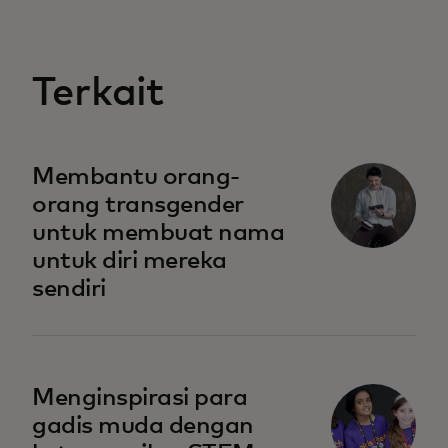
Terkait
opens in a new tab
Membantu orang-
orang transgender
untuk membuat nama
untuk diri mereka
sendiri
opens in a new tab
Menginspirasi para
gadis muda dengan