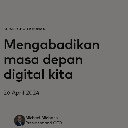
Untuk Anda
Untuk bisnis
SURAT CEO TAHUNAN
Mengabadikan
Untuk dunia
masa depan
Untuk inovator
digital kita
Berita dan tren
26 April 2024
Michael Miebach
President and CEO