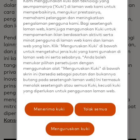
Kami menggunakan kuki dan teknologi yang
dalam lebih banyak lagi hal yang kami lakukan dengan
seumpamanya (‘Kuki’) di laman web kami untuk
cara yang berprinsip untuk membuat setiap
memperbaikinya, mengukur prestasinya,
memahami pelanggan dan meningkatkan
pengalaman digital menjadi lebih cerdas, lebih aman,
pengalaman pengguna kami. Bagi sesetengah
dan lebih personal.
laman web, kami juga menggunakan Kuki untuk
mempamerkan iklan berdasarkan aktiviti serta
Pendekatan kami terhadap AI sama dengan teknologi
minat pengguna di laman web kami dan laman
lainnya - kami berfokus pada kepercayaan, keamanan,
web yang lain. Klik 'Menguruskan Kuki' di bawah
dan perlindungan konsumen. Itulah sebabnya tahun
untuk mengetahui jenis kuki yang kami gunakan di
laman web ini serta sebabnya. *Anda boleh
ini kami terus mengembangkan prinsip-prinsip
menukar pilihan persetujuan dengan
tanggung jawab data dan teknologi - keamanan dan
menggunakan alat "Menguruskan Kuki" di bawah
privasi, transparansi, akuntabilitas, keadilan, inklusi,
skrin ini (tersedia sebagai pautan dan bukannya
inovasi, dampak sosial - untuk memastikan prinsip-
butang pada sesetengah laman web) Ini termasuk
menolak sesetengah atau semua Kuki, kecuali kuki
prinsip tersebut tetap relevan dan menjadi pagar
yang diperlukan untuk penggunaan laman web.
pengaman yang berharga. Dan kami
menggunakannya untuk berkolaborasi dengan para
mitra dan membantu membentuk standar yang dapat
Menerima kuki
Tolak semua
dipercaya di seluruh industri, termasuk melalui
Konsorsium Institut Keselamatan AI AS.
Menguruskan kuki