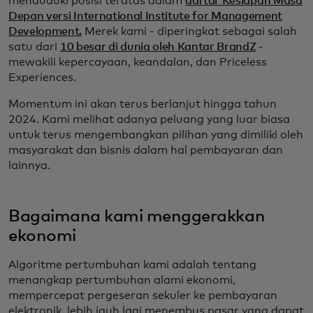
menduduki posisi teratas dalam
daftar Kesiapan Masa
Depan versi International Institute for Management
Development.
Merek kami - diperingkat sebagai salah
satu dari
10 besar di dunia oleh Kantar BrandZ
-
mewakili kepercayaan, keandalan, dan Priceless
Experiences.
Momentum ini akan terus berlanjut hingga tahun
2024. Kami melihat adanya peluang yang luar biasa
untuk terus mengembangkan pilihan yang dimiliki oleh
masyarakat dan bisnis dalam hal pembayaran dan
lainnya.
Bagaimana kami menggerakkan
ekonomi
Algoritme pertumbuhan kami adalah tentang
menangkap pertumbuhan alami ekonomi,
mempercepat pergeseran sekuler ke pembayaran
elektronik, lebih jauh lagi menembus pasar yang dapat