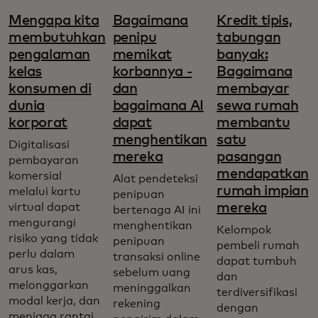
Mengapa kita
Bagaimana
Kredit tipis,
membutuhkan
penipu
tabungan
pengalaman
memikat
banyak:
kelas
korbannya -
Bagaimana
konsumen di
dan
membayar
dunia
bagaimana AI
sewa rumah
korporat
dapat
membantu
menghentikan
satu
Digitalisasi
mereka
pasangan
pembayaran
mendapatkan
komersial
Alat pendeteksi
rumah impian
melalui kartu
penipuan
mereka
virtual dapat
bertenaga AI ini
mengurangi
menghentikan
Kelompok
risiko yang tidak
penipuan
pembeli rumah
perlu dalam
transaksi online
dapat tumbuh
arus kas,
sebelum uang
dan
melonggarkan
meninggalkan
terdiversifikasi
modal kerja, dan
rekening
dengan
menjaga rantai