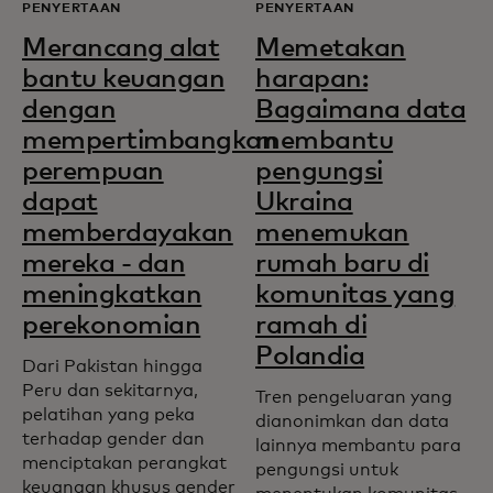
PENYERTAAN
PENYERTAAN
Merancang alat
Memetakan
bantu keuangan
harapan:
dengan
Bagaimana data
mempertimbangkan
membantu
perempuan
pengungsi
dapat
Ukraina
memberdayakan
menemukan
mereka - dan
rumah baru di
meningkatkan
komunitas yang
perekonomian
ramah di
Polandia
Dari Pakistan hingga
Peru dan sekitarnya,
Tren pengeluaran yang
pelatihan yang peka
dianonimkan dan data
terhadap gender dan
lainnya membantu para
menciptakan perangkat
pengungsi untuk
keuangan khusus gender