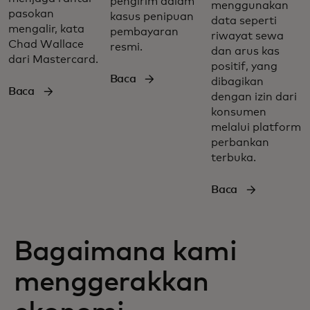
pengirim dalam
menggunakan
pasokan
kasus penipuan
data seperti
mengalir, kata
pembayaran
riwayat sewa
Chad Wallace
resmi.
dan arus kas
dari Mastercard.
positif, yang
Baca
dibagikan
Baca
dengan izin dari
konsumen
melalui platform
perbankan
terbuka.
Baca
Bagaimana kami
menggerakkan