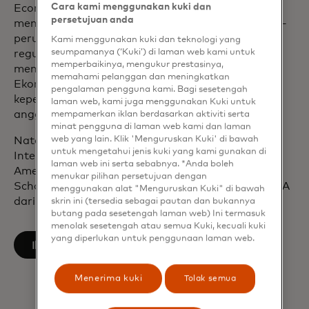
Cara kami menggunakan kuki dan
Economic Consulting di New York di mana ia
persetujuan anda
memberikan nasihat ekonomi kepada perusahaan-
perusahaan mengenai isu-isu yang timbul dari
Kami menggunakan kuki dan teknologi yang
seumpamanya (‘Kuki’) di laman web kami untuk
regulasi, kebijakan publik, dan litigasi. Natalia
memperbaikinya, mengukur prestasinya,
memulai karirnya di Organisasi untuk Kerja Sama
memahami pelanggan dan meningkatkan
Ekonomi dan Pembangunan di Paris, mewakili
pengalaman pengguna kami. Bagi sesetengah
kepentingan komunitas bisnis negara-negara
laman web, kami juga menggunakan Kuki untuk
anggota organisasi tersebut.
mempamerkan iklan berdasarkan aktiviti serta
minat pengguna di laman web kami dan laman
web yang lain. Klik 'Menguruskan Kuki' di bawah
Natalia memiliki gelar BA di bidang Ekonomi
untuk mengetahui jenis kuki yang kami gunakan di
Internasional dan Urusan Internasional dari
laman web ini serta sebabnya. *Anda boleh
American University of Paris, MSc dari London
menukar pilihan persetujuan dengan
School of Economics and Political Science dan MBA
menggunakan alat "Menguruskan Kuki" di bawah
dari INSEAD.
skrin ini (tersedia sebagai pautan dan bukannya
butang pada sesetengah laman web) Ini termasuk
menolak sesetengah atau semua Kuki, kecuali kuki
yang diperlukan untuk penggunaan laman web.
opens in a new tab
Ikuti di LinkedIn
Menerima kuki
Tolak semua