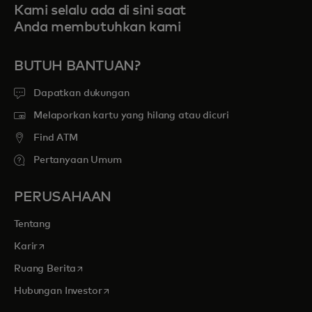
Kami selalu ada di sini saat
Anda membutuhkan kami
BUTUH BANTUAN?
Dapatkan dukungan
Melaporkan kartu yang hilang atau dicuri
Find ATM
Pertanyaan Umum
PERUSAHAAN
Tentang
opens in a new tab
Karir
opens in a new tab
Ruang Berita
opens in a new tab
Hubungan Investor