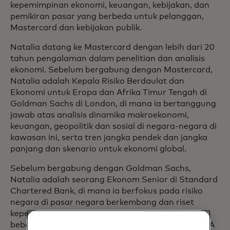
kepemimpinan ekonomi, keuangan, kebijakan, dan
pemikiran pasar yang berbeda untuk pelanggan,
Mastercard dan kebijakan publik.
Natalia datang ke Mastercard dengan lebih dari 20
tahun pengalaman dalam penelitian dan analisis
ekonomi. Sebelum bergabung dengan Mastercard,
Natalia adalah Kepala Risiko Berdaulat dan
Ekonomi untuk Eropa dan Afrika Timur Tengah di
Goldman Sachs di London, di mana ia bertanggung
jawab atas analisis dinamika makroekonomi,
keuangan, geopolitik dan sosial di negara-negara di
kawasan ini, serta tren jangka pendek dan jangka
panjang dan skenario untuk ekonomi global.
Sebelum bergabung dengan Goldman Sachs,
Natalia adalah seorang Ekonom Senior di Standard
Chartered Bank, di mana ia berfokus pada risiko
negara di pasar negara berkembang dan riset
kepemimpinan tematik. Natalia menghabiskan
beberapa tahun sebagai Konsultan Senior di NERA