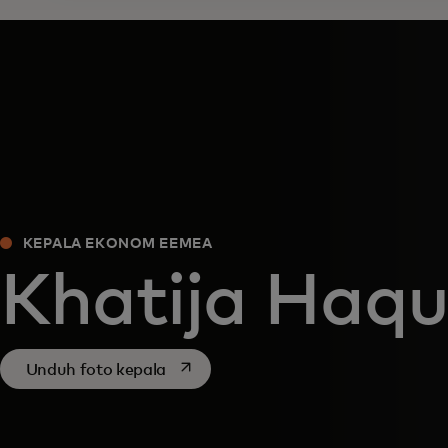
KEPALA EKONOM EEMEA
Khatija Haq
opens in a new tab
Unduh foto kepala