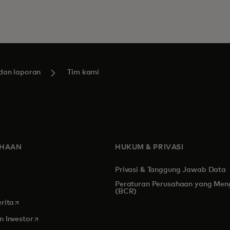
an laporan
Tim kami
AHAAN
HUKUM & PRIVASI
Privasi & Tanggung Jawab Data
Peraturan Perusahaan yang Men
s in a new tab
(BCR)
opens in a new tab
rita
opens in a new tab
 Investor