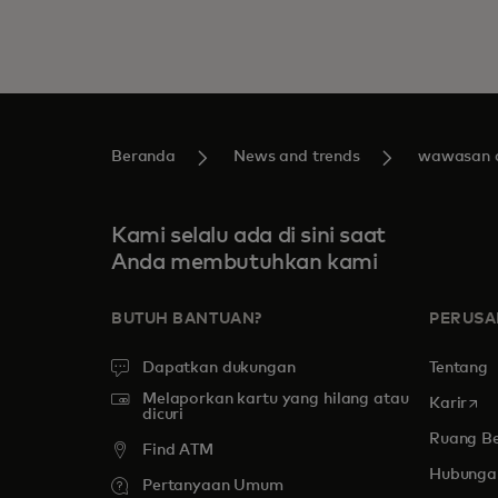
Beranda
News and trends
wawasan d
Kami selalu ada di sini saat
Anda membutuhkan kami
BUTUH BANTUAN?
PERUS
Dapatkan dukungan
Tentang
Melaporkan kartu yang hilang atau
open
Karir
dicuri
Ruang Be
Find ATM
Hubungan
Pertanyaan Umum