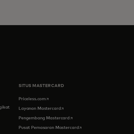
SITUS MASTERCARD
opens in a new tab
Priceless.com
gikat
opens in a new tab
Layanan Mastercard
opens in a new tab
Pengembang Mastercard
opens in a new tab
Pusat Pemasaran Mastercard