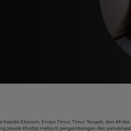
i Kepala Ekonom, Eropa Timur, Timur Tengah, dan Afrika
ng jawab Khatija meliputi pengembangan dan penyampa