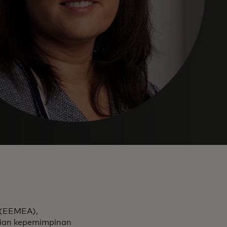
 (EEMEA),
ian kepemimpinan