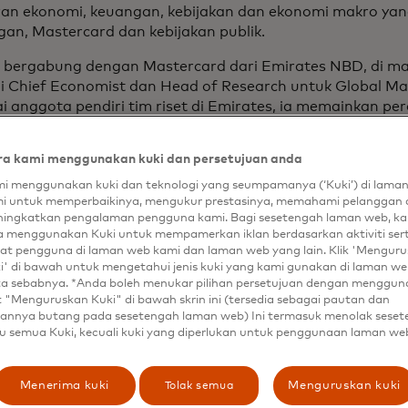
ran ekonomi, keuangan, kebijakan dan ekonomi makro ya
gan, Mastercard dan kebijakan publik.
a bergabung dengan Mastercard dari Emirates NBD, di m
i Chief Economist dan Head of Research untuk Global Mar
i anggota pendiri tim riset di Emirates, ia memainkan pe
mbangkan wawasan makroekonomi bank untuk GCC dan
ebih luas. Dengan pengalaman lebih dari 20 tahun sebaga
a kami menggunakan kuki dan persetujuan anda
 berkembang di tiga benua, Khatija membawa banyak p
n ke dalam tim kami. Sebelum bertugas di Dubai, beliau a
i menggunakan kuki dan teknologi yang seumpamanya (‘Kuki’) di lama
i untuk memperbaikinya, mengukur prestasinya, memahami pelanggan 
en di Deutsche Bank di London, dengan fokus di Eropa Tim
ingkatkan pengalaman pengguna kami. Bagi sesetengah laman web, ka
ika.
a menggunakan Kuki untuk mempamerkan iklan berdasarkan aktiviti ser
at pengguna di laman web kami dan laman web yang lain. Klik 'Mengur
a terkenal dengan kemampuannya dalam membuat konse
i' di bawah untuk mengetahui jenis kuki yang kami gunakan di laman web
ompleks menjadi mudah dipahami dan relevan, dan ia me
ta sebabnya. *Anda boleh menukar pilihan persetujuan dengan menggu
anyak dicari baik di media lokal maupun internasional. 
t "Menguruskan Kuki" di bawah skrin ini (tersedia sebagai pautan dan
annya butang pada sesetengah laman web) Ini termasuk menolak sese
ilkan di berbagai platform seperti Bloomberg TV dan Asha
u semua Kuki, kecuali kuki yang diperlukan untuk penggunaan laman we
i publikasi cetak dan online.
Tolak semua
Menerima kuki
Menguruskan kuki