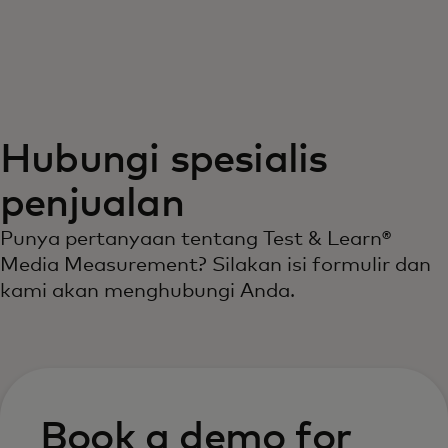
Untuk Anda
Untuk bisnis
Hubungi spesialis
Untuk dunia
penjualan
Untuk inovator
Punya pertanyaan tentang Test & Learn®
Media Measurement? Silakan isi formulir dan
kami akan menghubungi Anda.
Berita dan tren
Book a demo for