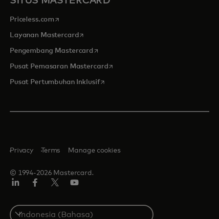
SITUS MASTERCARD
opens in a new tab
Priceless.com
opens in a new tab
Layanan Mastercard
opens in a new tab
Pengembang Mastercard
opens in a new tab
Pusat Pemasaran Mastercard
opens in a new tab
Pusat Pertumbuhan Inklusif
Privacy
Terms
Manage cookies
© 1994-2026 Mastercard.
Linkedin
Facebook
Twitter/X
Youtube
Select
a