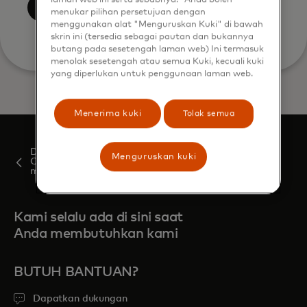
laman web ini serta sebabnya. *Anda boleh
Kirim
menukar pilihan persetujuan dengan
menggunakan alat "Menguruskan Kuki" di bawah
skrin ini (tersedia sebagai pautan dan bukannya
butang pada sesetengah laman web) Ini termasuk
menolak sesetengah atau semua Kuki, kecuali kuki
yang diperlukan untuk penggunaan laman web.
Menerima kuki
Tolak semua
Dari wawasan hingga inkrementalitas: Bagaimana
Menguruskan kuki
Comcast Advertising dan Mastercard
meningkatkan pengukuran TV
Kami selalu ada di sini saat
Anda membutuhkan kami
BUTUH BANTUAN?
Dapatkan dukungan