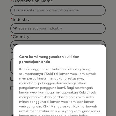
*
Organization Name
*
Industry
Filtering
*
Country
will
be
Filtering
applied
Current business challenge?
will
Cara kami menggunakan kuki dan
after
be
persetujuan anda
3
applied
Kami menggunakan kuki dan teknologi yang
characters.
seumpamanya (‘Kuki’) di laman web kami untuk
after
Yes, I would like to receive future marketing
memperbaikinya, mengukur prestasinya,
3
materials from Mastercard.
memahami pelanggan dan meningkatkan
*
pengalaman pengguna kami. Bagi sesetengah
characters.
By clicking the button below, I confirm that I
laman web, kami juga menggunakan Kuki untuk
have read and agree to the
Terms of Use
.
mempamerkan iklan berdasarkan aktiviti serta
You acknowledge that your personal data
minat pengguna di laman web kami dan laman
will be processed by Mastercard as
web yang lain. Klik 'Menguruskan Kuki' di bawah
described in the
Privacy Notice
.
untuk mengetahui jenis kuki yang kami gunakan di