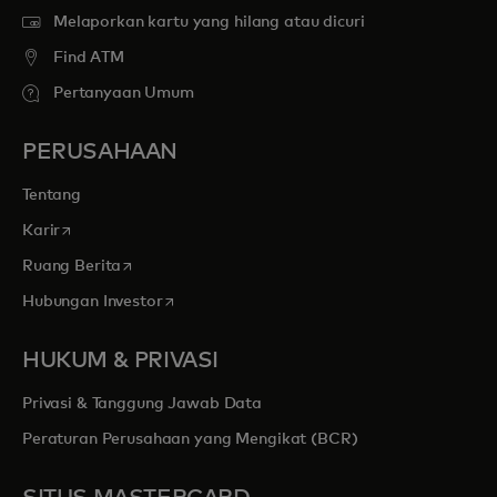
Melaporkan kartu yang hilang atau dicuri
Find ATM
Pertanyaan Umum
PERUSAHAAN
Tentang
opens in a new tab
Karir
opens in a new tab
Ruang Berita
opens in a new tab
Hubungan Investor
HUKUM & PRIVASI
Privasi & Tanggung Jawab Data
Peraturan Perusahaan yang Mengikat (BCR)