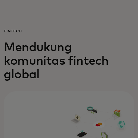
Untuk Anda
Untuk bisnis
FINTECH
Mendukung
Untuk dunia
komunitas fintech
Untuk inovator
global
Berita dan tren