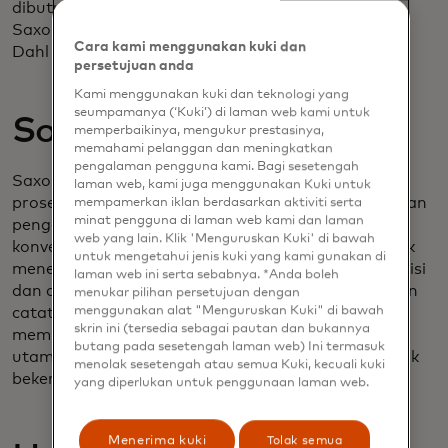
dibutuhkan sampai uang tersebut masuk ke akun
Saxo," jelas Chief Experience Officer Saxo, Camilla
Cara kami menggunakan kuki dan
Dahl Hansen.
persetujuan anda
Kami menggunakan kuki dan teknologi yang
seumpamanya (‘Kuki’) di laman web kami untuk
Solusi
memperbaikinya, mengukur prestasinya,
memahami pelanggan dan meningkatkan
pengalaman pengguna kami. Bagi sesetengah
Saxo Bank bekerja sama dengan Mastercard untuk
laman web, kami juga menggunakan Kuki untuk
proses isi ulang yang aman dan mulus, meningkatkan
mempamerkan iklan berdasarkan aktiviti serta
minat pengguna di laman web kami dan laman
pengalaman pelanggan untuk meningkatkan rasio
web yang lain. Klik 'Menguruskan Kuki' di bawah
konversi pendanaan. Bagi Saxo Bank, penting untuk
untuk mengetahui jenis kuki yang kami gunakan di
menemukan mitra perbankan terbuka dengan ambisi
laman web ini serta sebabnya. *Anda boleh
dan arah yang sama dengan Saxo Bank dan dengan
menukar pilihan persetujuan dengan
menggunakan alat "Menguruskan Kuki" di bawah
catatan pencapaian yang terbukti dalam hal
skrin ini (tersedia sebagai pautan dan bukannya
memberikan solusi skalabel ke platform keuangan
butang pada sesetengah laman web) Ini termasuk
utama — dan itulah sebabnya mereka memilih untuk
menolak sesetengah atau semua Kuki, kecuali kuki
bekerja dengan Mastercard.
yang diperlukan untuk penggunaan laman web.
Menerima kuki
Tolak semua