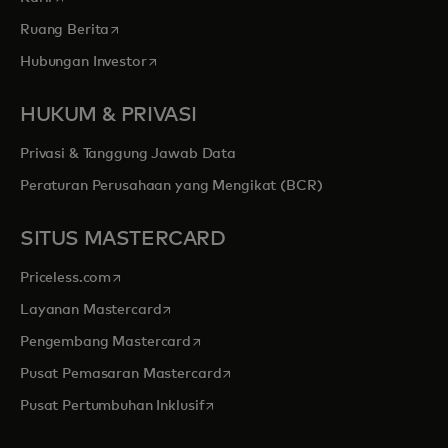
opens in a new tab
Ruang Berita
opens in a new tab
Hubungan Investor
HUKUM & PRIVASI
Privasi & Tanggung Jawab Data
Peraturan Perusahaan yang Mengikat (BCR)
SITUS MASTERCARD
opens in a new tab
Priceless.com
opens in a new tab
Layanan Mastercard
opens in a new tab
Pengembang Mastercard
opens in a new tab
Pusat Pemasaran Mastercard
opens in a new tab
Pusat Pertumbuhan Inklusif