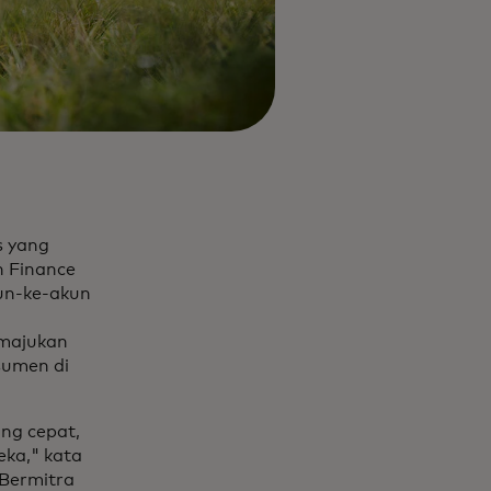
s yang
n Finance
un-ke-akun
emajukan
sumen di
ng cepat,
eka," kata
 Bermitra