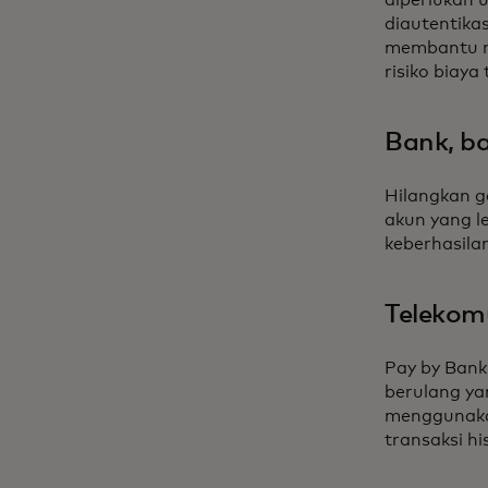
diautentika
membantu m
risiko biaya
Bank, ba
Hilangkan 
akun yang l
keberhasil
Telekomu
Pay by Ban
berulang ya
menggunaka
transaksi hi