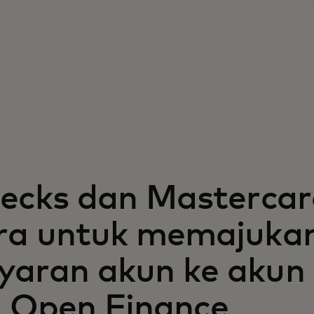
hecks dan Masterca
ra untuk memajuka
aran akun ke akun
i Open Finance