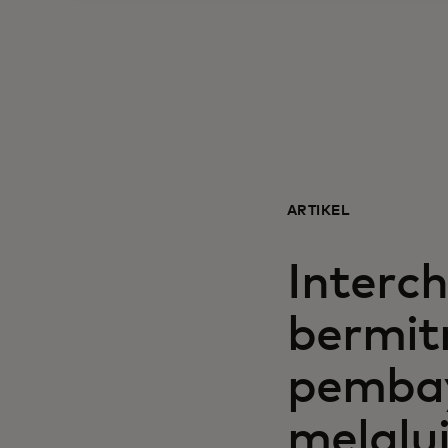
ARTIKEL
Interc
bermit
pembay
melalu