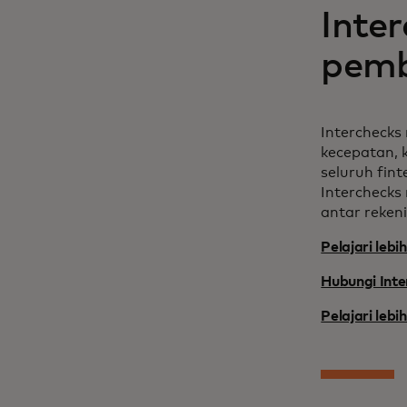
Inte
pem
Intercheck
kecepatan, 
seluruh fin
Intercheck
antar reken
Pelajari leb
Hubungi Inte
Pelajari leb