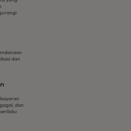
n
gurangi
pendanaan
ikasi dan
an
mbayaran
 gagal, dan
erilaku