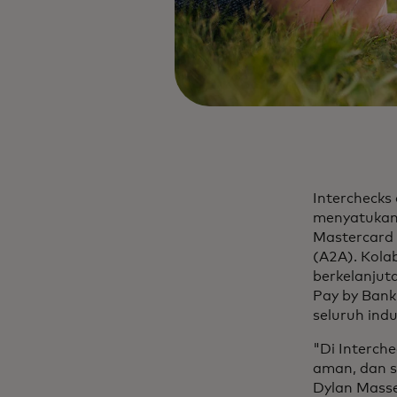
Interchecks
menyatukan
Mastercard 
(A2A). Kola
berkelanjut
Pay by Bank
seluruh indu
"Di Interch
aman, dan s
Dylan Masse