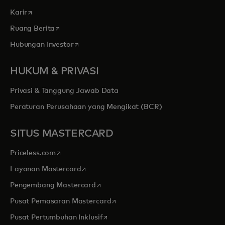
opens in a new tab
Karir
opens in a new tab
Ruang Berita
opens in a new tab
Hubungan Investor
HUKUM & PRIVASI
Privasi & Tanggung Jawab Data
Peraturan Perusahaan yang Mengikat (BCR)
SITUS MASTERCARD
opens in a new tab
Priceless.com
opens in a new tab
Layanan Mastercard
opens in a new tab
Pengembang Mastercard
opens in a new tab
Pusat Pemasaran Mastercard
opens in a new tab
Pusat Pertumbuhan Inklusif