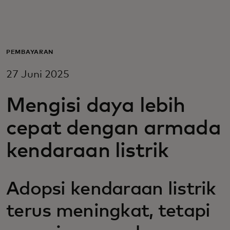
Untuk Anda
Untuk bisnis
PEMBAYARAN
27 Juni 2025
Untuk dunia
Mengisi daya lebih
Untuk inovator
cepat dengan armada
kendaraan listrik
Berita dan tren
Adopsi kendaraan listrik
terus meningkat, tetapi