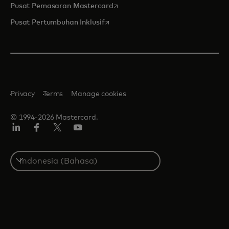
opens in a new tab
Pusat Pemasaran Mastercard
opens in a new tab
Pusat Pertumbuhan Inklusif
Privacy
Terms
Manage cookies
© 1994-2026 Mastercard.
Linkedin
Facebook
Twitter/X
Youtube
Select
a
country