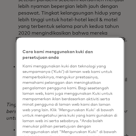
lebih nyaman bepergian lebih jauh dengan
pesawat. Tingkat kelangsungan hidup yang
lebih tinggi untuk hotel-hotel kecil & motel
yang terbentuk selama paruh kedua tahun
2020 mengindikasikan bahwa mereka
diuntungkan oleh permintaan awal yang kuat.
Mereka telah bertahan lebih lama, menyoroti
Cara kami menggunakan kuki dan
pentingnya arus kas yang kuat pada tahap
persetujuan anda
awal siklus hidup bisnis.
Secara agregat untuk sektor lain, kami
Kami menggunakan kuki dan teknologi yang
seumpamanya (‘Kuki’) di laman web kami untuk
menemukan bahwa tingkat kelangsungan
memperbaikinya, mengukur prestasinya,
hidup cenderung lebih tinggi untuk usaha kecil
memahami pelanggan dan meningkatkan
yang dibentuk pada tahun 2021 dan 2022,
pengalaman pengguna kami. Bagi sesetengah
setelah pandemi berakhir.
laman web, kami juga menggunakan Kuki untuk
mempamerkan iklan berdasarkan aktiviti serta
Tingkat kelangsungan hidup bisnis cenderung
minat pengguna di laman web kami dan laman
web yang lain. Klik 'Menguruskan Kuki' di bawah
bersifat musiman, menurun di sekitar musim gugur
untuk mengetahui jenis kuki yang kami gunakan di
untuk beberapa industri.
laman web ini serta sebabnya. *Anda boleh
menukar pilihan persetujuan dengan
Layanan rekreasi dan restoran & sektor bar
menggunakan alat "Menguruskan Kuki" di bawah