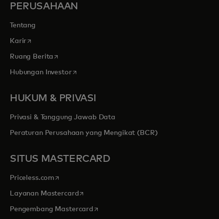
PERUSAHAAN
Tentang
opens in a new tab
Karir
opens in a new tab
Ruang Berita
opens in a new tab
Hubungan Investor
HUKUM & PRIVASI
Privasi & Tanggung Jawab Data
Peraturan Perusahaan yang Mengikat (BCR)
SITUS MASTERCARD
opens in a new tab
Priceless.com
opens in a new tab
Layanan Mastercard
opens in a new tab
Pengembang Mastercard