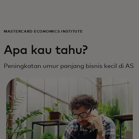
Untuk Anda
Untuk bisnis
MASTERCARD ECONOMICS INSTITUTE
Apa kau tahu?
Untuk dunia
Peningkatan umur panjang bisnis kecil di AS
Untuk inovator
Berita dan tren