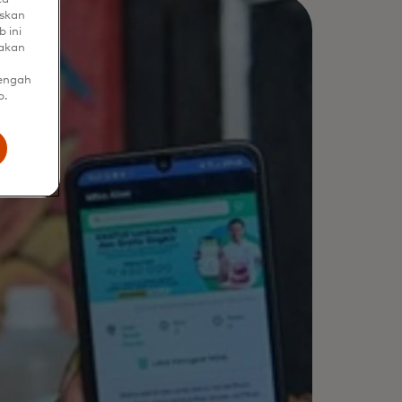
uskan
 ini
nakan
tengah
b.