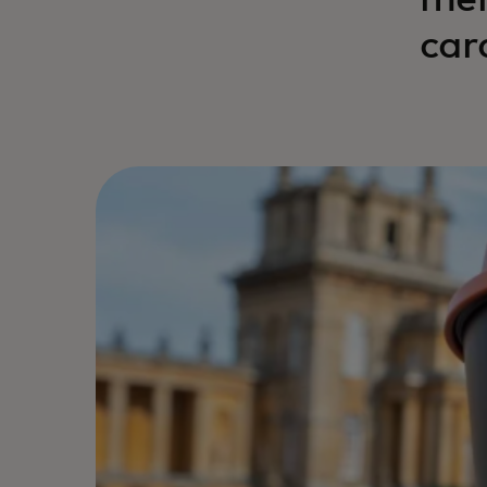
men
car