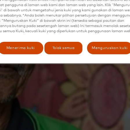
at pengguna di laman web kami dan laman web yang lain. Klik 'Mengur
t digunakan
i' di bawah untuk mengetahui jenis kuki yang kami gunakan di laman web
ta sebabnya. *Anda boleh menukar pilihan persetujuan dengan menggu
t "Menguruskan Kuki" di bawah skrin ini (tersedia sebagai pautan dan
memerangi
annya butang pada sesetengah laman web) Ini termasuk menolak sese
u semua Kuki, kecuali kuki yang diperlukan untuk penggunaan laman we
donesia
ntai pasokan tanpa limbah dengan
Tolak semua
Menerima kuki
Menguruskan kuki
i seluler, dan sistem setoran-
tel.