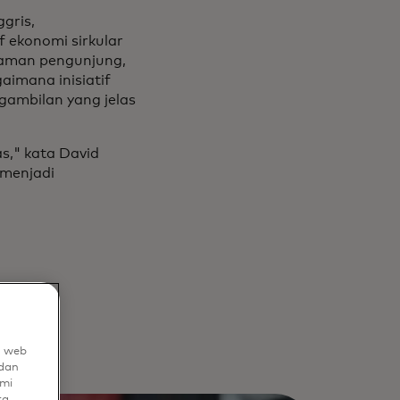
gris,
 ekonomi sirkular
laman pengunjung,
imana inisiatif
ambilan yang jelas
as," kata David
 menjadi
n web
dan
mi
ta