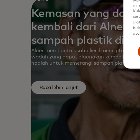
min
Kemasan yang dapa
Kuk
ser
ala
kembali dari Alner 
buk
ata
sampah plastik di In
Alner membantu usaha kecil menciptakan ra
wadah yang dapat digunakan kembali, aplikas
hadiah untuk memerangi sampah plastik di ri
Baca lebih lanjut