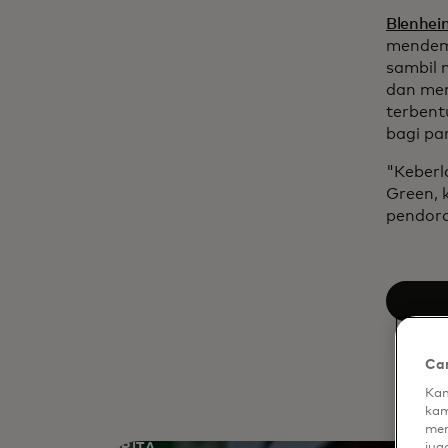
Blenhei
mendemo
sambil 
dan mem
terben
bagi pa
"Keberl
Green, 
pendor
Car
Kam
kam
men
CERITA
jug