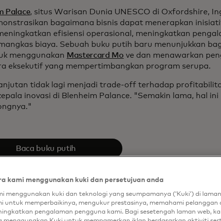
m Palace
, situs Warisan Dunia UNESCO di Oxfordshire, Ing
nstrasikan bagaimana bisnis dapat menerapkan inisiatif
meningkatkan efisiensi operasional, meningkatkan penga
angkas biaya. Sebuah buku putih baru menunjukkan baga
tuk menggunakan
Mastercard Mo
ve dan menawarkan peng
ra eksekutif yang mempertimbangkan program serupa.
anjutan tidak lagi menjadi trade-off terhadap profitabilit
kepala inovasi di Blenheim Palance. "Semakin lama, hal ini
ongnya."
Baca buku putih
a kami menggunakan kuki dan persetujuan anda
i menggunakan kuki dan teknologi yang seumpamanya (‘Kuki’) di lama
i untuk memperbaikinya, mengukur prestasinya, memahami pelanggan 
ingkatkan pengalaman pengguna kami. Bagi sesetengah laman web, ka
a menggunakan Kuki untuk mempamerkan iklan berdasarkan aktiviti ser