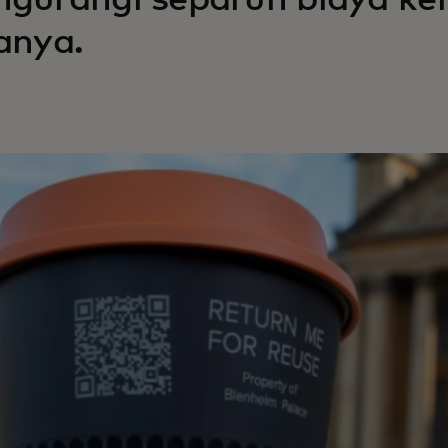
gurangi separuh biaya kem
anya.