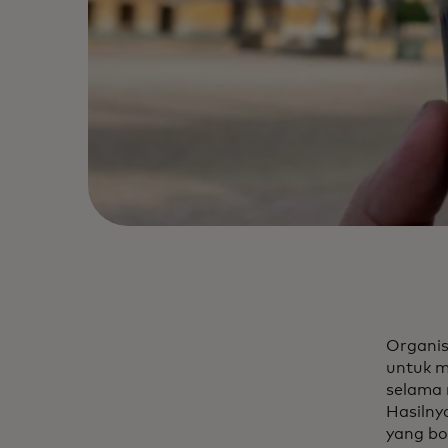
Organis
untuk m
selama 
Hasilny
yang bo