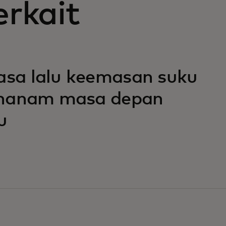
erkait
sa lalu keemasan suku
enanam masa depan
u