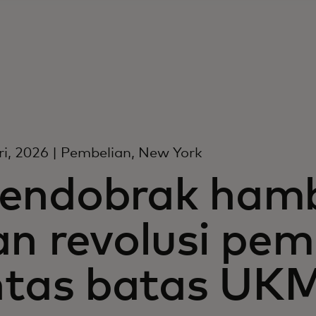
i, 2026 | Pembelian, New York
endobrak hamb
an revolusi pe
intas batas UK