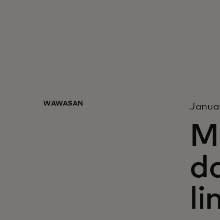
WAWASAN
Januar
M
d
l