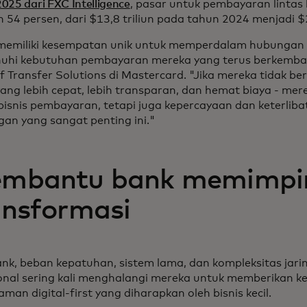
025 dari FXC Intelligence
, pasar untuk pembayaran lintas
54 persen, dari $13,8 triliun pada tahun 2024 menjadi $2
memiliki kesempatan unik untuk memperdalam hubunga
hi kebutuhan pembayaran mereka yang terus berkembang
f Transfer Solutions di Mastercard. "Jika mereka tidak 
yang lebih cepat, lebih transparan, dan hemat biaya - mer
isnis pembayaran, tetapi juga kepercayaan dan keterlibat
gan yang sangat penting ini."
mbantu bank memimpi
ansformasi
ank, beban kepatuhan, sistem lama, dan kompleksitas ja
ional sering kali menghalangi mereka untuk memberikan k
man digital-first yang diharapkan oleh bisnis kecil.