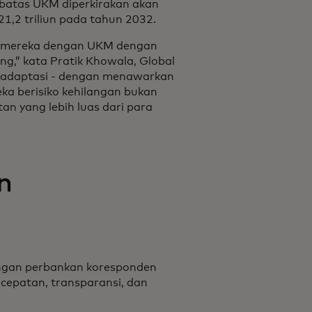
 batas UKM diperkirakan akan
1,2 triliun pada tahun 2032.
n mereka dengan UKM dengan
,” kata Pratik Khowala, Global
beradaptasi - dengan menawarkan
eka berisiko kehilangan bukan
an yang lebih luas dari para
n
ringan perbankan koresponden
ecepatan, transparansi, dan