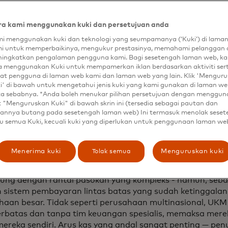
erban, apa yang seharusnya merupakan pembayaran lang
s di AS berubah menjadi tiga kali kunjungan ke bank. "Pe
a kami menggunakan kuki dan persetujuan anda
ali kode SWIFT bank saya," kenangnya. "Kemudian me
i menggunakan kuki dan teknologi yang seumpamanya (‘Kuki’) di lama
 bank lokal tempat saya membuka rekening beberapa de
i untuk memperbaikinya, mengukur prestasinya, memahami pelanggan 
kan bahwa bank tersebut telah tutup, menyebabkan pe
ingkatkan pengalaman pengguna kami. Bagi sesetengah laman web, ka
aran macet karena sistem tidak dapat membedakan antar
a menggunakan Kuki untuk mempamerkan iklan berdasarkan aktiviti ser
ol."
at pengguna di laman web kami dan laman web yang lain. Klik 'Mengur
i' di bawah untuk mengetahui jenis kuki yang kami gunakan di laman web
ta sebabnya. *Anda boleh menukar pilihan persetujuan dengan menggu
t "Menguruskan Kuki" di bawah skrin ini (tersedia sebagai pautan dan
stem yang tidak dibang
annya butang pada sesetengah laman web) Ini termasuk menolak sese
u semua Kuki, kecuali kuki yang diperlukan untuk penggunaan laman we
Tolak semua
Menerima kuki
Menguruskan kuki
Șerban mencerminkan tantangan yang umum dihadapi UKM
a peluang global, memungkinkan UKM untuk menjual sec
ung dengan rantai pasokan yang kompleks - namun, seba
 sistem pembayaran lintas batas yang sudah ketinggala
haan besar. Tidak seperti perusahaan multinasional, UK
erbatas dan tanpa tim keuangan spesialis, memaksa mere
mereka sendiri. Arus kas yang andal sangat penting — pen