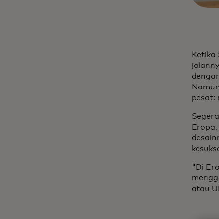
Ketika
jalann
dengan
Namun 
pesat:
Segera
Eropa,
desainn
kesuks
"Di Ero
menggu
atau UE