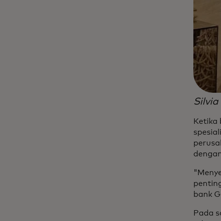
Silvi
Ketika
spesia
perusa
dengan 
"Menye
penting
bank G
Pada s