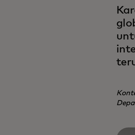
Kar
glo
unt
int
ter
Konte
Depar