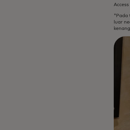
Access
"Pada 
luar n
kenang