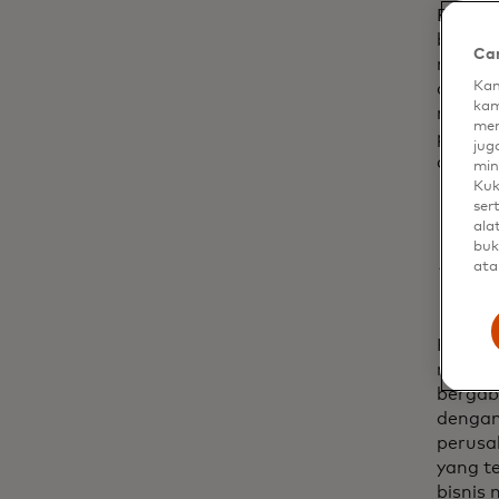
Bagi Ș
berbasi
Car
mengen
Kam
cabang
kam
menemu
men
pembay
jug
angka n
min
Kuk
ser
ala
Si
buk
ata
Kisah 
membuk
bergab
dengan
perusa
yang t
bisnis 