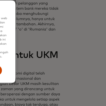
sung dari pelanggan yang
rtama, sistem bank mereka tidak
reka mencoba menghubungi
n web
kade sebelumnya, hanya untuk
dan
nundaan tambahan. Akhirnya,
mi
a huruf 'o' di 'Rumania' dan
ta
uskan
 ini
nakan
un untuk UKM
tengah
b.
. Ekonomi digital telah
ara internasional dan
gian besar UKM masih kesulitan
n zaman yang dirancang untuk
M beroperasi dengan sumber daya
ka untuk mengelola setiap aspek
undaan, biaya tak terduga, atau