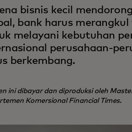
ena bisnis kecil mendoro
bal, bank harus merangkul 
uk melayani kebutuhan p
ernasional perusahaan-per
us berkembang.
n ini dibayar dan diproduksi oleh Mas
temen Komersional Financial Times.