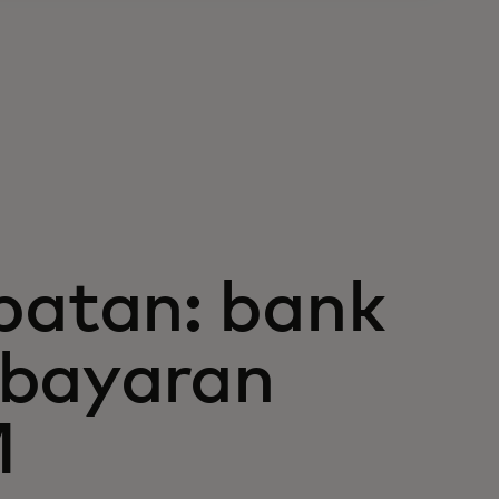
atan: bank
mbayaran
M