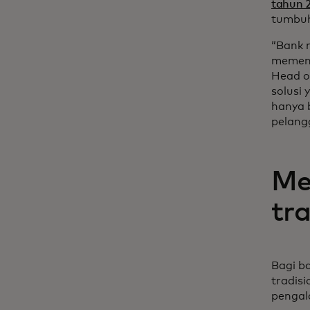
tahun 2
tumbuh 
“Bank 
memenu
Head o
solusi 
hanya b
pelang
Me
tr
Bagi b
tradis
pengala