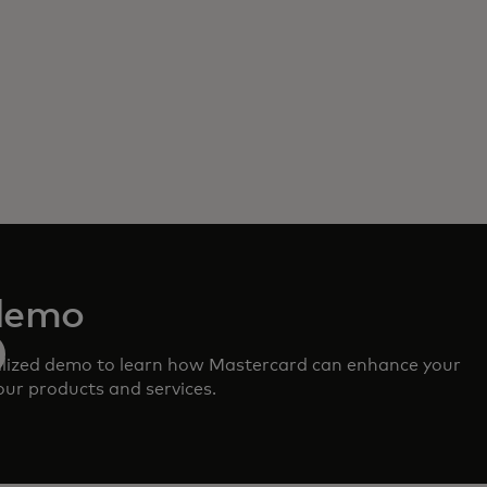
demo
lized demo to learn how Mastercard can enhance your
ur products and services.