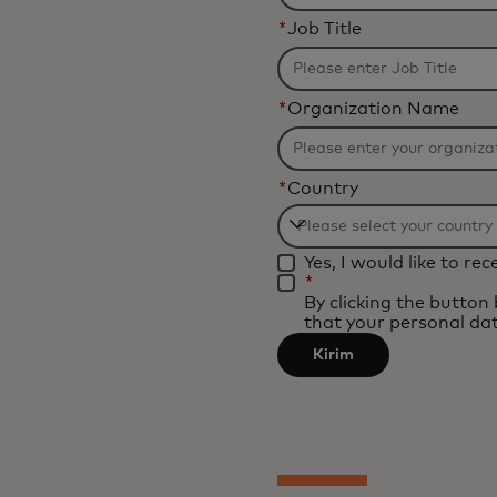
*
Job Title
*
Organization Name
*
Country
Filtering
Yes, I would like to r
will
*
be
By clicking the button
that your personal dat
applied
after
Kirim
3
characters.