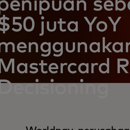
penipuan seb
$50 juta YoY
menggunaka
Mastercard R
Decisioning