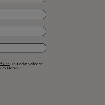
f Use
. You acknowledge
vacy Notice
.