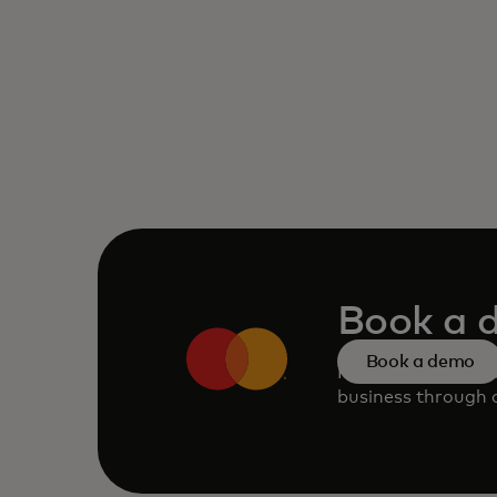
Book a 
Book a demo
Request a persona
business through o