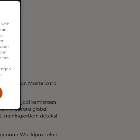
n web
dan
mi
ta
uskan
 ini
nakan
tengah
b.
emanfaatkan Mastercard
bang menjadi kemitraan
n AI secara global,
t, meningkatkan deteksi
nggunaan Worldpay telah