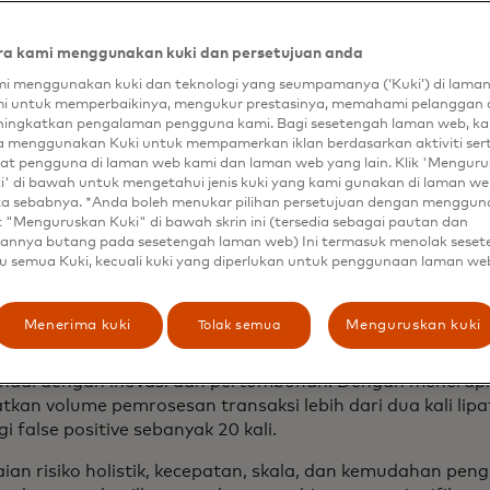
a kami menggunakan kuki dan persetujuan anda
NAKAN
i menggunakan kuki dan teknologi yang seumpamanya (‘Kuki’) di lama
san Risiko
i untuk memperbaikinya, mengukur prestasinya, memahami pelanggan 
ingkatkan pengalaman pengguna kami. Bagi sesetengah laman web, ka
a menggunakan Kuki untuk mempamerkan iklan berdasarkan aktiviti ser
at pengguna di laman web kami dan laman web yang lain. Klik 'Mengur
i' di bawah untuk mengetahui jenis kuki yang kami gunakan di laman web
ta sebabnya. *Anda boleh menukar pilihan persetujuan dengan menggu
t "Menguruskan Kuki" di bawah skrin ini (tersedia sebagai pautan dan
annya butang pada sesetengah laman web) Ini termasuk menolak sese
u semua Kuki, kecuali kuki yang diperlukan untuk penggunaan laman we
dpay, prosesor pembayaran terbesar di dunia, telah m
anajemen risiko pedagang dan anti-pencucian uang.
Tolak semua
Menerima kuki
Menguruskan kuki
i upaya untuk menggantikan solusi internal telah berkem
andai dengan inovasi dan pertumbuhan. Dengan menerapka
kan volume pemrosesan transaksi lebih dari dua kali lipa
false positive sebanyak 20 kali.
aian risiko holistik, kecepatan, skala, dan kemudahan pe