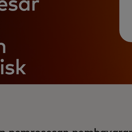
esar
n
isk