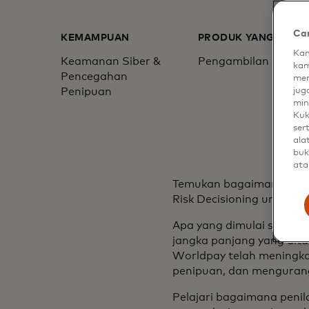
Car
KEMAMPUAN
PRODUK YANG DIGU
Kam
Keamanan Siber &
Pengambilan Keputu
kam
Pencegahan
men
Penipuan
jug
min
Kuk
ser
ala
buk
ata
Temukan bagaimana Worl
Risk Decisioning untuk m
Apa yang dimulai sebaga
jangka panjang yang dit
Worldpay telah meningkat
penipuan, dan mengurangi 
Pelajari bagaimana penil