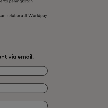
serta peningkatan
san kolaboratif Worldpay
nt via email.