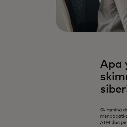
Apa 
skim
siber
Skimming da
mendapatkan
ATM dan pem