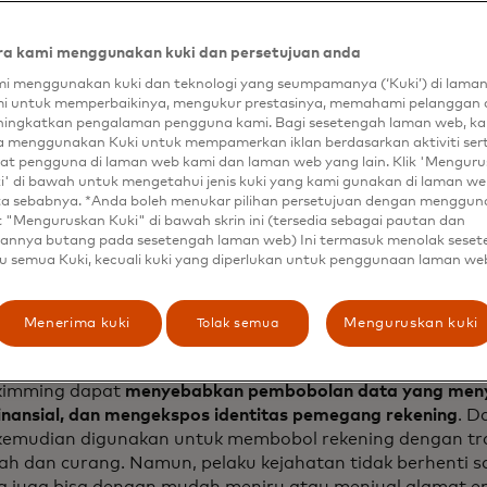
a kami menggunakan kuki dan persetujuan anda
ndapatkan namanya, skimming kartu elektronik (e-skimm
i menggunakan kuki dan teknologi yang seumpamanya (‘Kuki’) di lama
perangkat lunak pencuri kredensial yang dipasang di tok
i untuk memperbaikinya, mengukur prestasinya, memahami pelanggan 
tika pelanggan yang tidak menaruh curiga menggunakan k
ingkatkan pengalaman pengguna kami. Bagi sesetengah laman web, ka
uk memulai transaksi pembayaran situs web, peretas men
a menggunakan Kuki untuk mempamerkan iklan berdasarkan aktiviti ser
artu debit atau kredit yang dimasukkan ke dalam kolom 
at pengguna di laman web kami dan laman web yang lain. Klik 'Mengur
i' di bawah untuk mengetahui jenis kuki yang kami gunakan di laman web
teksi.
ta sebabnya. *Anda boleh menukar pilihan persetujuan dengan menggu
t "Menguruskan Kuki" di bawah skrin ini (tersedia sebagai pautan dan
annya butang pada sesetengah laman web) Ini termasuk menolak sese
imana skimming dapat
u semua Kuki, kecuali kuki yang diperlukan untuk penggunaan laman we
ahaya bagi sistem Anda
Tolak semua
Menerima kuki
Menguruskan kuki
kimming dapat
menyebabkan pembobolan data yang men
nansial, dan mengekspos identitas pemegang rekening
. D
 kemudian digunakan untuk membobol rekening dengan tr
sah dan curang. Namun, pelaku kejahatan tidak berhenti s