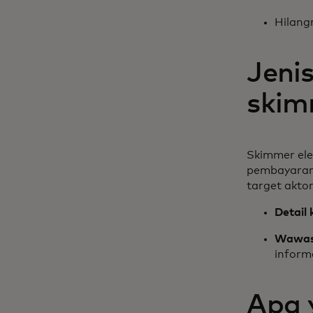
Hilang
Jenis
ski
Skimmer ele
pembayaran 
target akto
Detail 
Wawasa
informa
Apa 