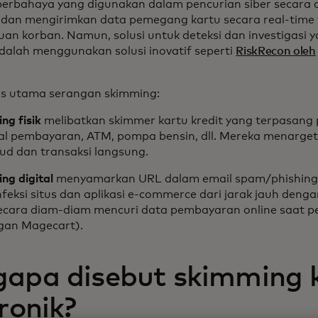
berbahaya yang digunakan dalam pencurian siber secara
dan mengirimkan data pemegang kartu secara real-time
an korban. Namun, solusi untuk deteksi dan investigasi 
dalah menggunakan solusi inovatif seperti
RiskRecon oleh
.
is utama serangan skimming:
ng fisik
melibatkan skimmer kartu kredit yang terpasang
al pembayaran, ATM, pompa bensin, dll. Mereka menarget
ud dan transaksi langsung.
ng digital
menyamarkan URL dalam email spam/phishing
feksi situs dan aplikasi e-commerce dari jarak jauh den
ecara diam-diam mencuri data pembayaran online saat 
gan Magecart).
apa disebut skimming 
ronik?