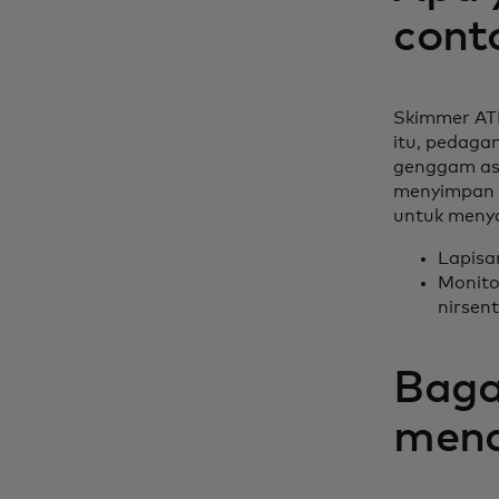
cont
Skimmer ATM
itu, pedaga
genggam asl
menyimpan i
untuk menya
Lapisa
Monito
nirsen
Baga
mend