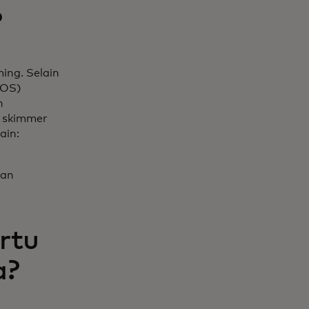
?
ing. Selain
POS)
n
a skimmer
ain:
ran
rtu
a?