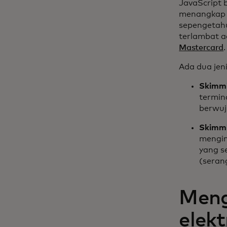
JavaScript 
menangkap 
sepengetahu
terlambat a
Mastercard
Ada dua jen
Skimmi
termin
berwuj
Skimmi
mengin
yang s
(seran
Meng
elekt