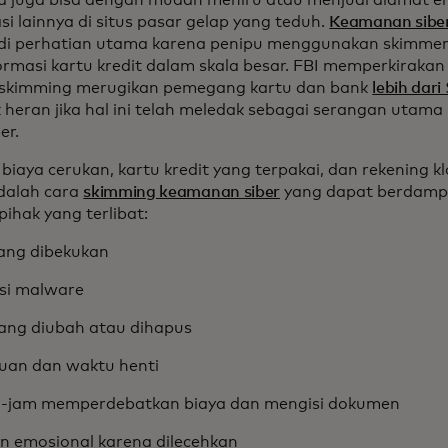
ka juga bisa dengan mudah meniru atau menjual alamat e
i lainnya di situs pasar gelap yang teduh.
Keamanan sibe
di perhatian utama karena penipu menggunakan skimmer
ormasi kartu kredit dalam skala besar. FBI memperkiraka
-skimming merugikan pemegang kartu dan bank
lebih dari
k heran jika hal ini telah meledak sebagai serangan utama
er.
o biaya cerukan, kartu kredit yang terpakai, dan rekening k
adalah cara
skimming keamanan siber
yang dapat berdampa
ihak yang terlibat:
ang dibekukan
asi malware
ang diubah atau dihapus
an dan waktu henti
-jam memperdebatkan biaya dan mengisi dokumen
n emosional karena dilecehkan