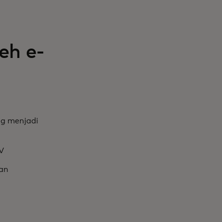
eh e-
ng menjadi
V
dan