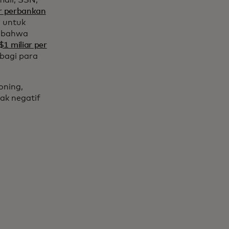
mail, SSN,
r perbankan
 untuk
n bahwa
 $1 miliar per
 bagi para
loning,
k negatif