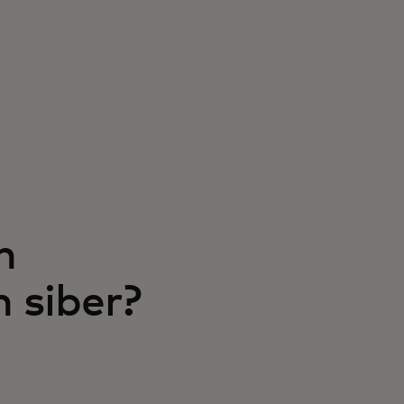
n
 siber?