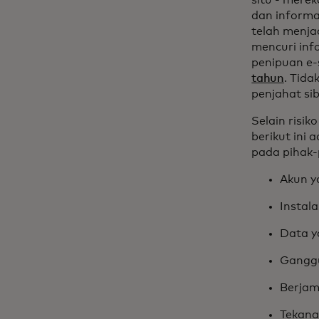
situ - mere
dan informas
telah menja
mencuri inf
penipuan e
tahun
. Tida
penjahat sib
Selain risik
berikut ini 
pada pihak-p
Akun y
Instal
Data y
Ganggu
Berjam
Tekana