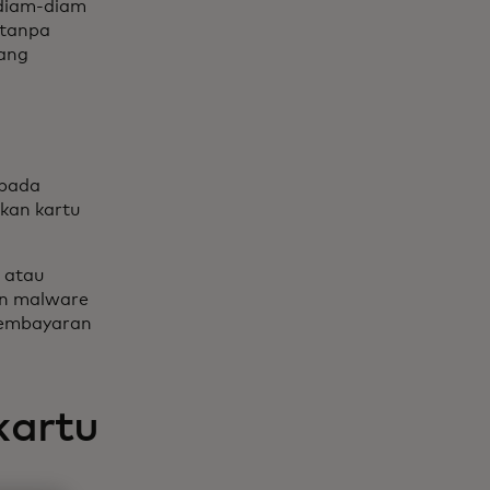
 diam-diam
 tanpa
yang
 pada
kan kartu
 atau
gan malware
pembayaran
kartu