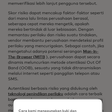
memverifikasi lebih lanjut pengguna tersebut.
Skor risiko dapat mencakup faktor-faktor seperti
dari mana lalu lintas perusahaan berasal,
seberapa cepat mereka mengetik, apakah
mereka bertindak di luar kebiasaan. Dengan
memantau perilaku dan risiko suatu tindakan,
vendor membantu perusahaan mendeteksi profil
perilaku yang mencurigakan. Sebagai contoh, jika
mengetahui adanya potensi serangan
Man-In-
The-Browser (MITB
), perusahaan dapat secara
dinamis meluncurkan metode otentikasi Out Of
Band (OOB), sesuatu yang tidak ditransmisikan
melalui internet seperti panggilan telepon atau
SMS.
Autentikasi berbasis risiko yang didukung oleh
teknologi penindikan perilaku
adalah cara terbaik
bagi perusahaan untuk mengubah proses
autentikasi secara dinamis dengan cepat. Hal ini
memungkinkan keamanan maksimum, gangguan
Cara kami menggunakan kuki dan