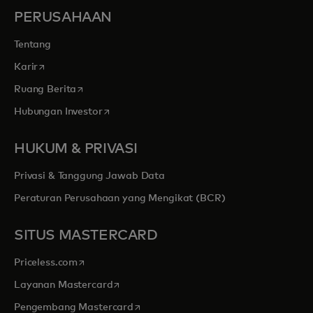
PERUSAHAAN
Tentang
opens in a new tab
Karir
opens in a new tab
Ruang Berita
opens in a new tab
Hubungan Investor
HUKUM & PRIVASI
Privasi & Tanggung Jawab Data
Peraturan Perusahaan yang Mengikat (BCR)
SITUS MASTERCARD
opens in a new tab
Priceless.com
opens in a new tab
Layanan Mastercard
opens in a new tab
Pengembang Mastercard