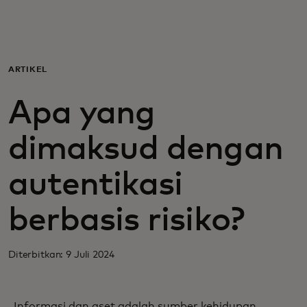
Untuk Anda
Untuk bisnis
ARTIKEL
Apa yang
Untuk dunia
dimaksud dengan
Untuk inovator
autentikasi
Berita dan tren
berbasis risiko?
Diterbitkan: 9 Juli 2024
Informasi dan aset adalah sumber kehidupan