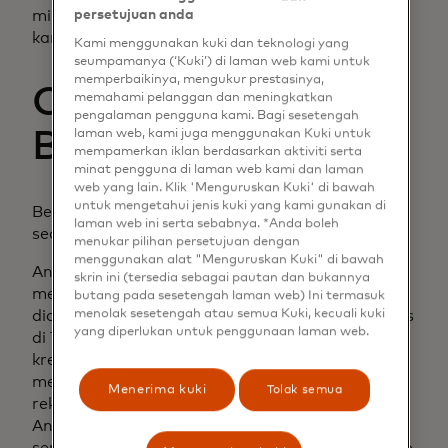
minimal pada pengalaman pengguna dan oleh
persetujuan anda
karena itu konversi maksimum.
Kami menggunakan kuki dan teknologi yang
seumpamanya (‘Kuki’) di laman web kami untuk
memperbaikinya, mengukur prestasinya,
Contoh Autentikasi
memahami pelanggan dan meningkatkan
pengalaman pengguna kami. Bagi sesetengah
Berbasis Risiko
laman web, kami juga menggunakan Kuki untuk
mempamerkan iklan berdasarkan aktiviti serta
minat pengguna di laman web kami dan laman
web yang lain. Klik 'Menguruskan Kuki' di bawah
untuk mengetahui jenis kuki yang kami gunakan di
Berpura-puralah, sejenak, bahwa Anda adalah
laman web ini serta sebabnya. *Anda boleh
seorang penipu.
menukar pilihan persetujuan dengan
menggunakan alat "Menguruskan Kuki" di bawah
Anda tinggal di Bolivia, dan Anda baru saja
skrin ini (tersedia sebagai pautan dan bukannya
mendapatkan serangkaian informasi baru yang
butang pada sesetengah laman web) Ini termasuk
menolak sesetengah atau semua Kuki, kecuali kuki
dicuri dari seorang pria bernama Gregory Adams
yang diperlukan untuk penggunaan laman web.
di Texas. Anda dengan penuh semangat menguji
kredensial informasi perbankannya untuk
mentransfer dana dari rekening Gregory ke
Menerima kuki
Tolak semua
rekening Anda. Anda masuk, menambahkan diri
Anda sebagai penerima pembayaran, dan