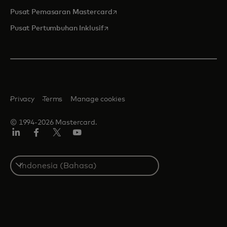
opens in a new tab
Pusat Pemasaran Mastercard
opens in a new tab
Pusat Pertumbuhan Inklusif
Privacy
Terms
Manage cookies
© 1994-2026 Mastercard.
Linkedin
Facebook
Twitter/X
Youtube
Select
a
country