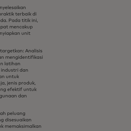
nyelesaikan
aktik terbaik di
. Pada titik ini,
dapat mencakup
nyiapkan unit
targetkan: Analisis
n mengidentifikasi
n latihan
industri dan
an untuk
a, jenis produk,
g efektif untuk
ggunaan dan
lah peluang
ng disesuaikan
tuk memaksimalkan