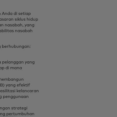
 Anda di setiap
saran siklus hidup
an nasabah, yang
abilitas nasabah
ng berhubungan:
da pelanggan yang
hap di mana
k membangun
) yang efektif
silitasi kelancaran
ong penggunaan
gan strategi
ong pertumbuhan