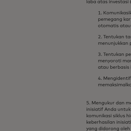
laba atas investasi 
1. Komunikasi
pemegang kar
otomatis atau
2. Tentukan t
menunjukkan p
3. Tentukan p
menyoroti man
atau berbasis
4. Mengidenti
memaksimalkan
5. Mengukur dan m
inisiatif Anda untu
komunikasi siklus 
keberhasilan inisia
yang didorong ole