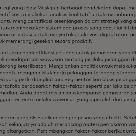
tegi yang jelas: Meskipun berbagai pendekatan dapat me
ntifikasi, melakukan analisis kualitatif untuk memahami pr
ntu mengidentifikasi kesenjangan dalam strategi yang ada
 untuk meningkatkan sistem dan proses yang ada. Hal ini 
nan orientasi untuk menyertakan aktivasi digital atau me
tuk memerangi gesekan secara proaktif.
 untuk mengidentifikasi peluang untuk pemasaran yang di
uk mendapatkan wawasan tentang perilaku pelanggan da
orong keterlibatan. Menjalankan analitik untuk melakuka
ntu menganalisis kinerja pelanggan terhadap standar 
rea yang perlu ditingkatkan. Segmentasikan basis pelangg
tofolio berdasarkan faktor-faktor seperti perilaku belanj
emudian, Anda dapat merancang kampanye pemasaran yan
ggan tertentu melalui wawasan yang diperoleh dari pen
asaran yang disesuaikan dengan pesan yang efektif: Sete
angkah selanjutnya adalah merancang materi pemasaran ya
g ditargetkan. Pertimbangkan faktor-faktor berikut un