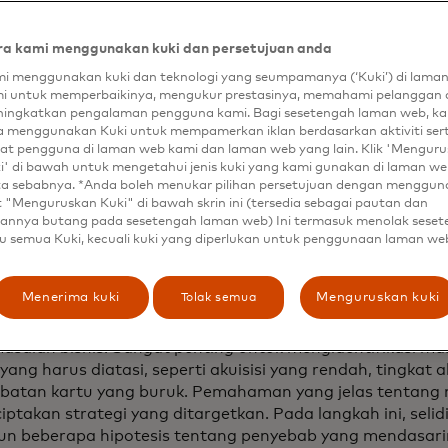
, dan membangun loyalitas.
 berlalunya masa berlaku kartu, upaya retensi proaktif s
a kami menggunakan kuki dan persetujuan anda
setiaan yang berkelanjutan terhadap kartu, sehingga m
pemegang kartu.
i menggunakan kuki dan teknologi yang seumpamanya (‘Kuki’) di lama
i untuk memperbaikinya, mengukur prestasinya, memahami pelanggan 
ingkatkan pengalaman pengguna kami. Bagi sesetengah laman web, ka
a menggunakan Kuki untuk mempamerkan iklan berdasarkan aktiviti ser
ik terbaik untuk penera
at pengguna di laman web kami dan laman web yang lain. Klik 'Mengur
i' di bawah untuk mengetahui jenis kuki yang kami gunakan di laman web
an siklus hidup
ta sebabnya. *Anda boleh menukar pilihan persetujuan dengan menggu
t "Menguruskan Kuki" di bawah skrin ini (tersedia sebagai pautan dan
annya butang pada sesetengah laman web) Ini termasuk menolak sese
u semua Kuki, kecuali kuki yang diperlukan untuk penggunaan laman we
i empat tahap manajemen siklus hidup menghadirkan nua
i yang disesuaikan. Berikut ini adalah beberapa praktik
Tolak semua
Menerima kuki
Menguruskan kuki
untuk setiap tahap siklus hidup:
k masalah bisnis: Sangat penting untuk mengidentifikasi ma
 yang harus diatasi, seperti akuisisi yang rendah, tingkat a
libatan kartu yang buruk. Pemahaman yang jelas tentang
takan strategi yang ditargetkan. Pada langkah ini, selidiki
un beberapa hipotesis tentang penyebab yang mendasari