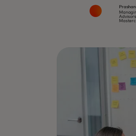
Prashan
Managin
Advisors
Masterc