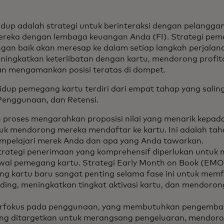
idup adalah strategi untuk berinteraksi dengan pelanggan
eka dengan lembaga keuangan Anda (FI). Strategi pema
ngan baik akan meresap ke dalam setiap langkah perjalan
ningkatkan keterlibatan dengan kartu, mendorong profit
dan mengamankan posisi teratas di dompet.
idup pemegang kartu terdiri dari empat tahap yang sali
, Penggunaan, dan Retensi.
ah proses mengarahkan proposisi nilai yang menarik kepa
tuk mendorong mereka mendaftar ke kartu. Ini adalah ta
pelajari merek Anda dan apa yang Anda tawarkan.
strategi penerimaan yang komprehensif diperlukan untu
awal pemegang kartu. Strategi Early Month on Book (EMOB
g kartu baru sangat penting selama fase ini untuk memfa
ding, meningkatkan tingkat aktivasi kartu, dan mendor
berfokus pada penggunaan, yang membutuhkan pengemban
ng ditargetkan untuk merangsang pengeluaran, mendor