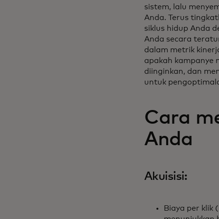
sistem, lalu meny
Anda. Terus tingka
siklus hidup Anda 
Anda secara teratu
dalam metrik kiner
apakah kampanye m
diinginkan, dan men
untuk pengoptimal
Cara me
Anda
Akuisisi:
Biaya per klik