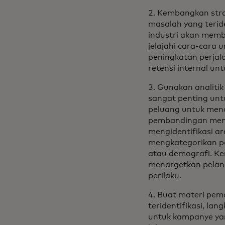
2. Kembangkan stra
masalah yang teride
industri akan memba
jelajahi cara-cara
peningkatan perjala
retensi internal un
3. Gunakan analitik
sangat penting unt
peluang untuk mend
pembandingan memba
mengidentifikasi a
mengkategorikan por
atau demografi. K
menargetkan pelan
perilaku.
4. Buat materi pem
teridentifikasi, l
untuk kampanye yan