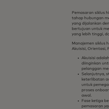
Pemasaran siklus h
tahap hubungan mer
yang dijalankan de
bertujuan untuk me
yang lebih tinggi, 
Manajemen siklus h
Akuisisi, Orientasi
Akuisisi adal
diinginkan un
pelanggan mem
Selanjutnya, 
keterlibatan 
untuk pemegan
proses onboar
awal.
Fase ketiga 
pemasaran ya