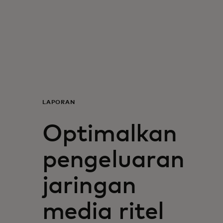
Untuk Anda
Untuk bisnis
Untuk dunia
LAPORAN
Untuk inovator
Optimalkan
Berita dan tren
pengeluaran
jaringan
media ritel