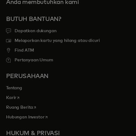
Anda membutuhkan kami
BUTUH BANTUAN?
Dapatkan dukungan
Melaporkan kartu yang hilang atau dicuri
Find ATM
Pertanyaan Umum
PERUSAHAAN
Tentang
opens in a new tab
Karir
opens in a new tab
Ruang Berita
opens in a new tab
Hubungan Investor
HUKUM & PRIVASI