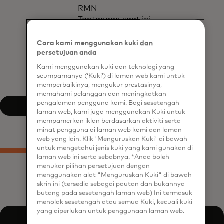
RMN
Tantangan saat ini
yang dihadapi dalam
memaksimalkan ROI
Cara kami menggunakan kuki dan
Manfaat potensial
persetujuan anda
dari membangun
Kami menggunakan kuki dan teknologi yang
kemitraan RMN
seumpamanya (‘Kuki’) di laman web kami untuk
memperbaikinya, mengukur prestasinya,
memahami pelanggan dan meningkatkan
pengalaman pengguna kami. Bagi sesetengah
Unduh Laporan
laman web, kami juga menggunakan Kuki untuk
mempamerkan iklan berdasarkan aktiviti serta
minat pengguna di laman web kami dan laman
web yang lain. Klik 'Menguruskan Kuki' di bawah
untuk mengetahui jenis kuki yang kami gunakan di
laman web ini serta sebabnya. *Anda boleh
menukar pilihan persetujuan dengan
menggunakan alat "Menguruskan Kuki" di bawah
skrin ini (tersedia sebagai pautan dan bukannya
butang pada sesetengah laman web) Ini termasuk
menolak sesetengah atau semua Kuki, kecuali kuki
yang diperlukan untuk penggunaan laman web.