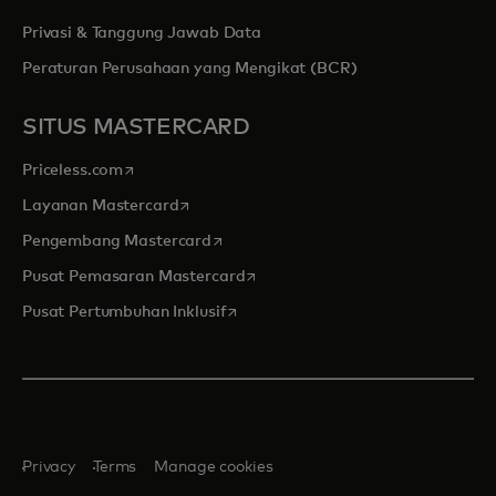
Privasi & Tanggung Jawab Data
Peraturan Perusahaan yang Mengikat (BCR)
SITUS MASTERCARD
opens in a new tab
Priceless.com
opens in a new tab
Layanan Mastercard
opens in a new tab
Pengembang Mastercard
opens in a new tab
Pusat Pemasaran Mastercard
opens in a new tab
Pusat Pertumbuhan Inklusif
Privacy
Terms
Manage cookies