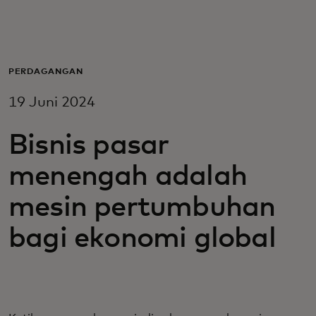
Untuk Anda
Untuk bisnis
PERDAGANGAN
19 Juni 2024
Untuk dunia
Bisnis pasar
Untuk inovator
menengah adalah
mesin pertumbuhan
Berita dan tren
bagi ekonomi global