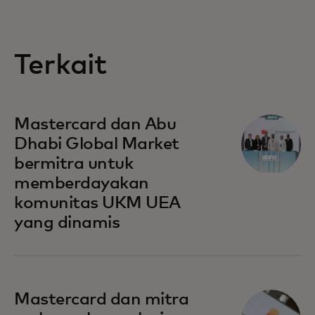
Terkait
opens in a new tab
Mastercard dan Abu
Dhabi Global Market
bermitra untuk
memberdayakan
komunitas UKM UEA
yang dinamis
opens in a new tab
Mastercard dan mitra