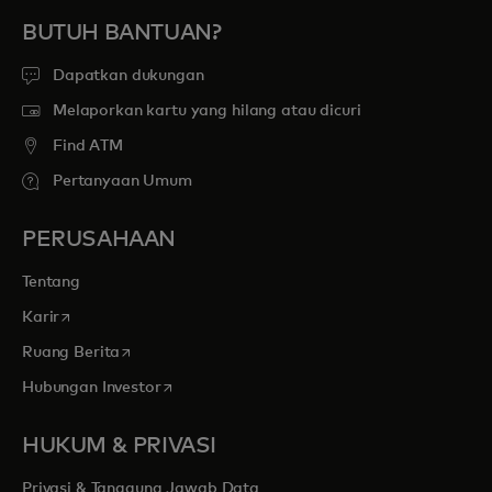
BUTUH BANTUAN?
Dapatkan dukungan
Melaporkan kartu yang hilang atau dicuri
Find ATM
Pertanyaan Umum
PERUSAHAAN
Tentang
opens in a new tab
Karir
opens in a new tab
Ruang Berita
opens in a new tab
Hubungan Investor
HUKUM & PRIVASI
Privasi & Tanggung Jawab Data