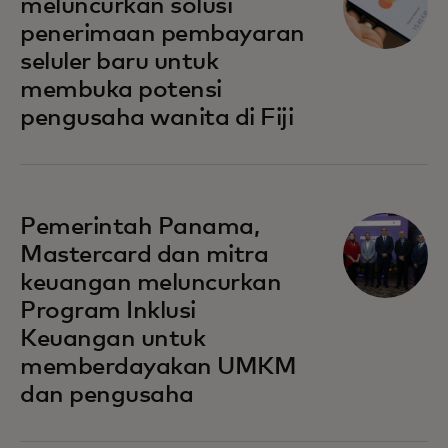
meluncurkan solusi
penerimaan pembayaran
seluler baru untuk
membuka potensi
pengusaha wanita di Fiji
opens in a new tab
Pemerintah Panama,
Mastercard dan mitra
keuangan meluncurkan
Program Inklusi
Keuangan untuk
memberdayakan UMKM
dan pengusaha