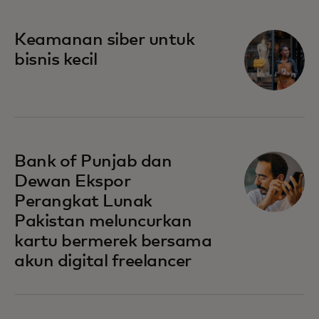
opens in a new tab
Keamanan siber untuk
bisnis kecil
opens in a new tab
Bank of Punjab dan
Dewan Ekspor
Perangkat Lunak
Pakistan meluncurkan
kartu bermerek bersama
akun digital freelancer