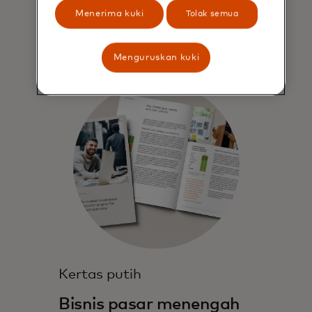
Menerima kuki
Tolak semua
Menguruskan kuki
Kertas putih
Bisnis pasar menengah