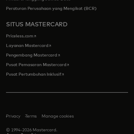
Peraturan Perusahaan yang Mengikat (BCR)
SITUS MASTERCARD
opens in a new tab
Priceless.com
opens in a new tab
Layanan Mastercard
opens in a new tab
Pengembang Mastercard
opens in a new tab
Pusat Pemasaran Mastercard
opens in a new tab
Pusat Pertumbuhan Inklusif
Privacy
Terms
Manage cookies
© 1994-2026 Mastercard.