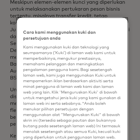
Meskipun elemen-elemen kunci yang diperlukan
untuk melaksanakan pertukaran pesan bisnis
tertentu, misalnya transfer kredit, tetap
konsisten (Nama Debitur, Nama Kreditur,
Jumlah, Mata Uang, dll.), namun terdapat variasi
Cara kami menggunakan kuki dan
dalam cara elemen-elemen ini digunakan.
persetujuan anda
Sebagai contoh, di lembaga kliring lokal, Agen
Kami menggunakan kuki dan teknologi yang
Debitur (Bank Debitur) di Jerman didefinisikan
seumpamanya (‘Kuki’) di laman web kami untuk
menggunakan BIC (Kode Pengenal Bisnis) atau
memperbaikinya, mengukur prestasinya,
Bankleitzahl (BLZ - berasal dari IBAN), tetapi di
memahami pelanggan dan meningkatkan
pengalaman pengguna kami. Bagi sesetengah
Australia diidentifikasi menggunakan Nomor
laman web, kami juga menggunakan Kuki untuk
BSB (Bank State Branch).
mempamerkan iklan berdasarkan aktiviti serta
minat pengguna di laman web kami dan laman
Untuk mengakomodasi hal ini, pesan ISO 20022
web yang lain. Klik 'Menguruskan Kuki' di bawah
disusun sedemikian rupa sehingga Anda dapat
untuk mengetahui jenis kuki yang kami gunakan di
menyediakan salah satu atau keduanya, tetapi
laman web ini serta sebabnya. *Anda boleh
menukar pilihan persetujuan dengan
fleksibilitas ini menyebabkan pesan yang lebih
menggunakan alat "Menguruskan Kuki" di bawah
besar daripada yang diperlukan untuk kasus
skrin ini (tersedia sebagai pautan dan bukannya
penggunaan tertentu.
butang pada sesetengah laman web) Ini termasuk
menolak sesetengah atau semua Kuki, kecuali kuki
Ketika pengembang mendesain API, dengan
yang diperlukan untuk penggunaan laman web.