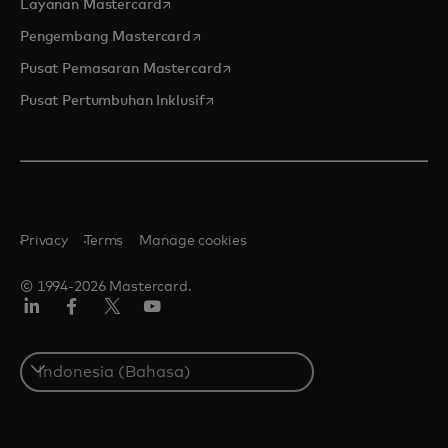
opens in a new tab
Layanan Mastercard
opens in a new tab
Pengembang Mastercard
opens in a new tab
Pusat Pemasaran Mastercard
opens in a new tab
Pusat Pertumbuhan Inklusif
Privacy
Terms
Manage cookies
© 1994-2026 Mastercard.
Linkedin
Facebook
Twitter/X
Youtube
Select
a
country