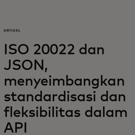
Untuk Anda
Untuk bisnis
ARTIKEL
ISO 20022 dan
Untuk dunia
JSON,
Untuk inovator
menyeimbangkan
Berita dan tren
standardisasi dan
fleksibilitas dalam
API