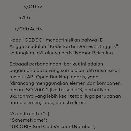
</Othr>
</Id>
</CdtrAcct>
Kode "GBDSC" mendefinisikan bahwa ID
Anggota adalah "Kode Sortir Domestik Inggris",
sedangkan Id/Lainnya berisi Nomor Rekening.
Sebagai perbandingan, berikut ini adalah
bagaimana data yang sama akan ditransmisikan
melalui API Open Banking Inggris, yang
'dirancang menggunakan elemen dan komponen
pesan ISO 20022 jika tersedia'3, perhatikan
ukurannya yang lebih kecil tetapi juga perubahan
nama elemen, kode, dan struktur:
"Akun Kreditur": {
"SchemeName":
"UK.OBIE.SortCodeAccountNumber",