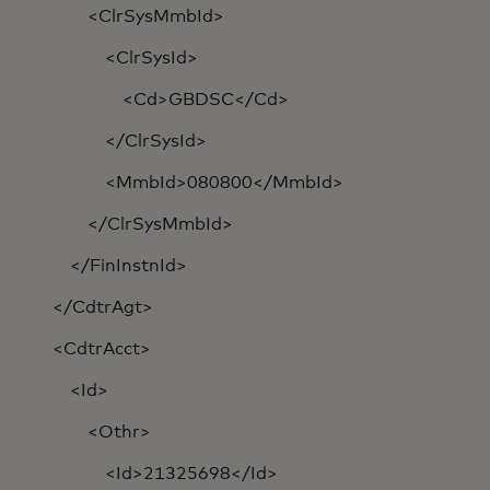
<ClrSysMmbId>
<ClrSysId>
<Cd>GBDSC</Cd>
</ClrSysId>
<MmbId>080800</MmbId>
</ClrSysMmbId>
</FinInstnId>
</CdtrAgt>
<CdtrAcct>
<Id>
<Othr>
<Id>21325698</Id>